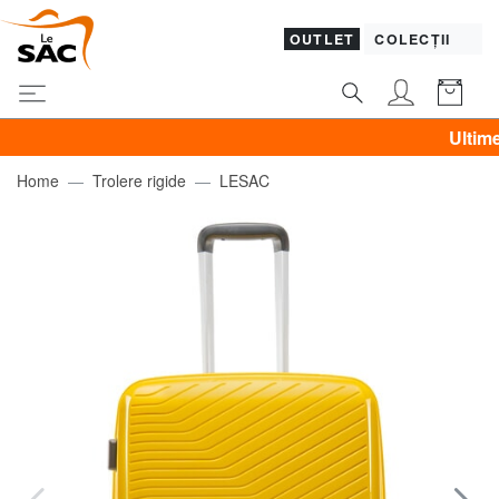
OUTLET
COLECȚII
Ultimele zil
Home
Trolere rigide
LESAC