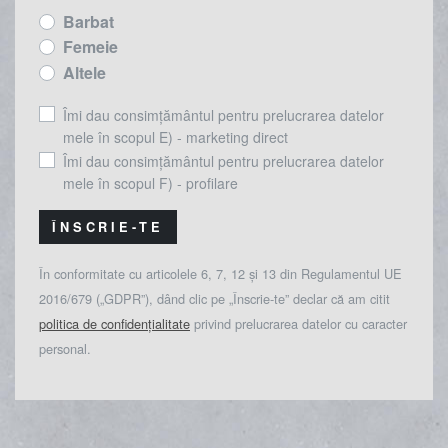
Barbat
Femeie
Altele
Îmi dau consimțământul pentru prelucrarea datelor
mele în scopul E) - marketing direct
Îmi dau consimțământul pentru prelucrarea datelor
mele în scopul F) - profilare
ÎNSCRIE-TE
În conformitate cu articolele 6, 7, 12 și 13 din Regulamentul UE
2016/679 („GDPR”), dând clic pe „Înscrie-te” declar că am citit
politica de confidențialitate
privind prelucrarea datelor cu caracter
personal.