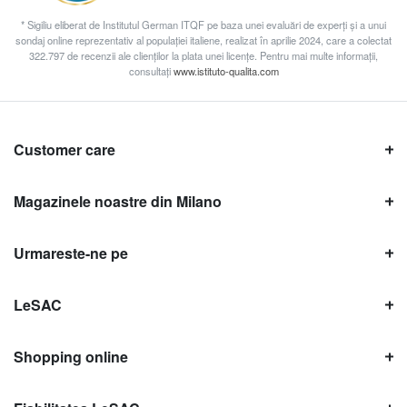
* Sigiliu eliberat de Institutul German ITQF pe baza unei evaluări de experți și a unui
sondaj online reprezentativ al populației italiene, realizat în aprilie 2024, care a colectat
322.797 de recenzii ale clienților la plata unei licențe. Pentru mai multe informații,
consultați
www.istituto-qualita.com
Customer care
Magazinele noastre din Milano
Urmareste-ne pe
LeSAC
Shopping online