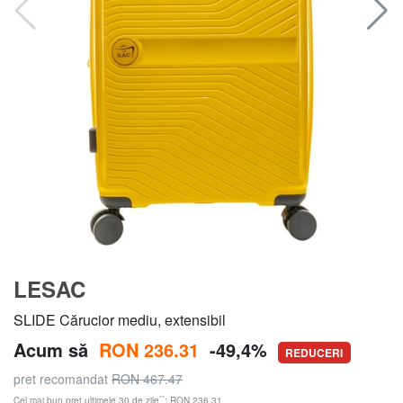
LESAC
SLIDE Cărucior mediu, extensibil
Acum să
RON 236.31
-49,4%
REDUCERI
pret recomandat
RON 467.47
**
Cel mai bun preț ultimele 30 de zile
: RON 236.31