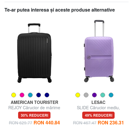
Te-ar putea interesa şi aceste produse alternative
AMERICAN TOURISTER
LESAC
REJOY Cărucior de mărime
SLIDE Cărucior mediu,
medie
extensibil
30% REDUCERI
49% REDUCERI
RON 440.84
RON 236.31
RON 629.77
RON 467.47