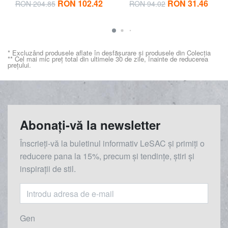
RON 102.42
RON 31.46
RON 204.85
RON 94.02
* Excluzând produsele aflate în desfășurare și produsele din Colecția
** Cel mai mic preț total din ultimele 30 de zile, înainte de reducerea
prețului.
Abonați-vă la newsletter
Înscrieți-vă la buletinul informativ LeSAC și primiți o
reducere
pana la
15%, precum și tendințe, știri și
inspirații de stil.
Gen