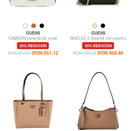
GUESS
GUESS
CAMDEN Geantă de umăr
NOELLE 2 Geantă mini pentru
cameră de umăr
20% REDUCERI
30% REDUCERI
RON 651.12
RON 459.46
RON 813.91
RON 656.38