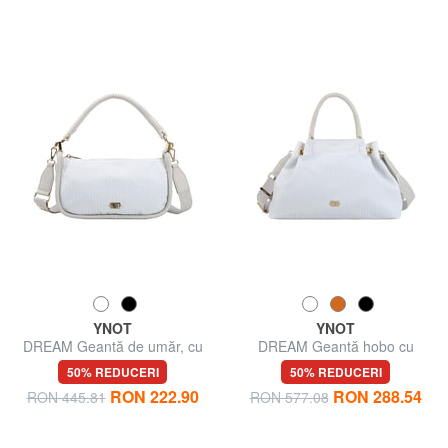
YNOT
YNOT
DREAM Geantă de umăr, cu
DREAM Geantă hobo cu
curea de umăr
curea de umăr
50% REDUCERI
50% REDUCERI
RON 222.90
RON 288.54
RON 445.81
RON 577.08