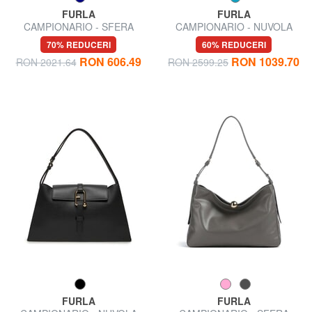
FURLA
FURLA
CAMPIONARIO - SFERA
CAMPIONARIO - NUVOLA
Geantă de umăr micro
Geantă de umăr
70% REDUCERI
60% REDUCERI
RON 606.49
RON 1039.70
RON 2021.64
RON 2599.25
FURLA
FURLA