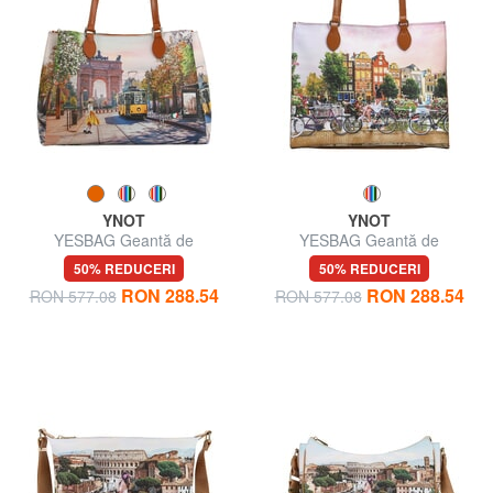
YNOT
YNOT
YESBAG Geantă de
YESBAG Geantă de
cumpărături, geantă de umăr
cumpărături, geantă de umăr
50% REDUCERI
50% REDUCERI
RON 288.54
RON 288.54
RON 577.08
RON 577.08