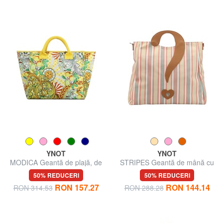
YNOT
YNOT
MODICA Geantă de plajă, de
STRIPES Geantă de mână cu
mână
curea de umăr
50% REDUCERI
50% REDUCERI
RON 157.27
RON 144.14
RON 314.53
RON 288.28