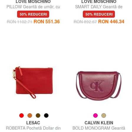
LOVE MOSCHINO
LOVE MOSCHINO
PILLOW Geantă de umăr, cu
SMART DAILY Geantă de
curea de umăr
umăr
50% REDUCERI
50% REDUCERI
RON 551.36
RON 446.34
RON 1102.71
RON 892.67
LESAC
CALVIN KLEIN
ROBERTA Pochetă Dollar din
BOLD MONOGRAM Geantă