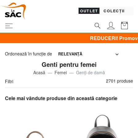
OUTLET
COLECȚII
REDUCERI! Promovez CLOTHING all -50% & C
Ordonează în funcţie de
RELEVANŢĂ
Genti pentru femei
Acasă
Femei
Genți de damă
2701 produse
Filtri
Cele mai vândute produse din această categorie