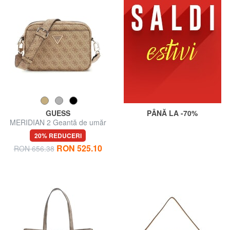
GUESS
PÂNĂ LA -70%
MERIDIAN 2 Geantă de umăr
pentru cameră
20% REDUCERI
RON 525.10
RON 656.38