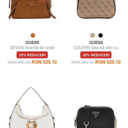
GUESS
GUESS
DEVON Geantă de umăr
COLEEN Geantă mini cu
curea de umăr
20% REDUCERI
20% REDUCERI
RON 525.10
RON 525.10
RON 656.38
RON 656.38