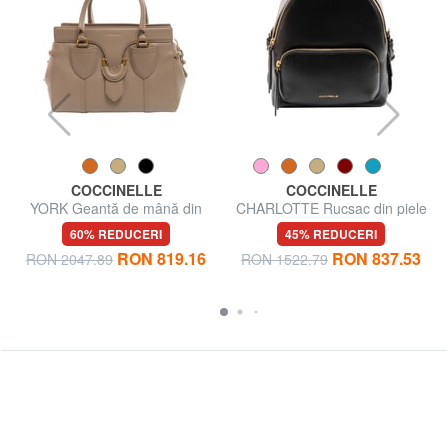
COCCINELLE
COCCINELLE
YORK Geantă de mână din
CHARLOTTE Rucsac din piele
piele ciocănită
60% REDUCERI
45% REDUCERI
RON 819.16
RON 837.53
RON 2047.89
RON 1522.79