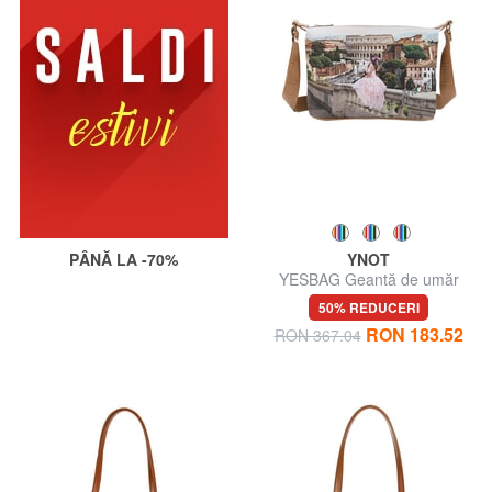
PÂNĂ LA -70%
YNOT
YESBAG Geantă de umăr
hobo
50% REDUCERI
RON 183.52
RON 367.04