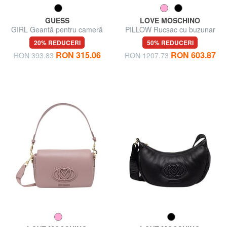
GUESS
LOVE MOSCHINO
GIRL Geantă pentru cameră
PILLOW Rucsac cu buzunar
mini de umăr
frontal
20% REDUCERI
50% REDUCERI
RON 315.06
RON 603.87
RON 393.83
RON 1207.73