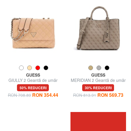
GUESS
GUESS
GIULLY 2 Geantă de umăr
MERIDIAN 2 Geantă de umăr
50% REDUCERI
30% REDUCERI
RON 354.44
RON 569.73
RON 708.89
RON 813.91