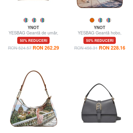
YNOT
YNOT
YESBAG Geantă de umăr,
YESBAG Geantă hobo,
mărime reglabilă
geantă de umăr
50% REDUCERI
50% REDUCERI
RON 262.29
RON 228.16
RON 524.57
RON 456.31