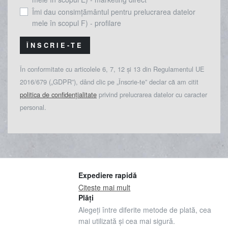
Îmi dau consimțământul pentru prelucrarea datelor
mele în scopul F) - profilare
ÎNSCRIE-TE
În conformitate cu articolele 6, 7, 12 și 13 din Regulamentul UE
2016/679 („GDPR”), dând clic pe „Înscrie-te” declar că am citit
politica de confidențialitate
privind prelucrarea datelor cu caracter
personal.
Expediere rapidă
Citeste mai mult
Plăți
Alegeți între diferite metode de plată, cea
mai utilizată și cea mai sigură.