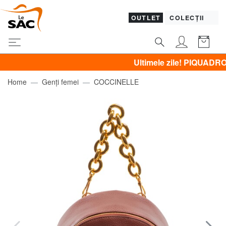
OUTLET
COLECȚII
Ultimele zile! PIQUADRO, GUES
Home
Genți femei
COCCINELLE