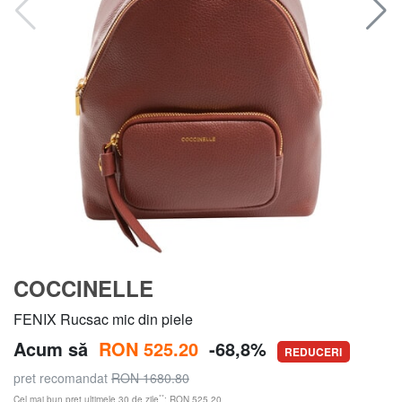
COCCINELLE
FENIX Rucsac mic din piele
Acum să
RON 525.20
-68,8%
REDUCERI
pret recomandat
RON 1680.80
**
Cel mai bun preț ultimele 30 de zile
: RON 525.20