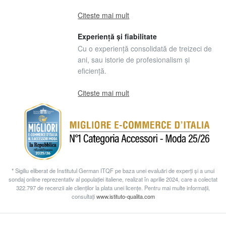
Citeste mai mult
Experiență și fiabilitate
Cu o experiență consolidată de treizeci de
ani, sau istorie de profesionalism și
eficiență.
Citeste mai mult
* Sigiliu eliberat de Institutul German ITQF pe baza unei evaluări de experți și a unui
sondaj online reprezentativ al populației italiene, realizat în aprilie 2024, care a colectat
322.797 de recenzii ale clienților la plata unei licențe. Pentru mai multe informații,
consultați
www.istituto-qualita.com