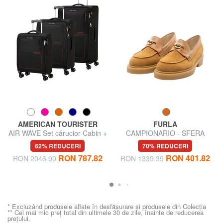
AMERICAN TOURISTER
FURLA
AIR WAVE Set cărucior Cabin +
CAMPIONARIO - SFERA
Mediu + Mare
Mocasini din piele
62% REDUCERI
70% REDUCERI
RON 787.82
RON 401.82
RON 2046.90
RON 1339.39
* Excluzând produsele aflate în desfășurare și produsele din Colecția
** Cel mai mic preț total din ultimele 30 de zile, înainte de reducerea
prețului.