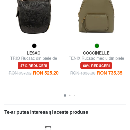
LESAC
COCCINELLE
TRIO Rucsac din piele de
FENIX Rucsac mediu din piele
damasc
47% REDUCERI
60% REDUCERI
RON 525.20
RON 735.35
RON 997.92
RON 1838.38
Te-ar putea interesa şi aceste produse