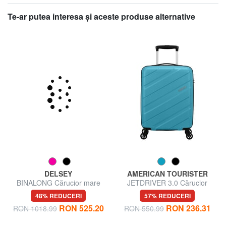
Te-ar putea interesa şi aceste produse alternative
DELSEY
AMERICAN TOURISTER
BINALONG Cărucior mare
JETDRIVER 3.0 Cărucior
pentru bagaje de mână
48% REDUCERI
57% REDUCERI
RON 525.20
RON 236.31
RON 1018.99
RON 550.99