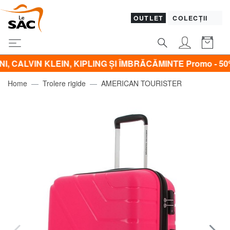
OUTLET
COLECȚII
N KLEIN, KIPLING ŞI ÎMBRĂCĂMINTE Promo - 50% | - 60% | 
Home
Trolere rigide
AMERICAN TOURISTER