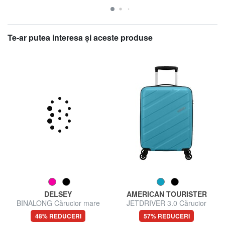
Te-ar putea interesa şi aceste produse
DELSEY
AMERICAN TOURISTER
BINALONG Cărucior mare
JETDRIVER 3.0 Cărucior
pentru bagaje de mână
48% REDUCERI
57% REDUCERI