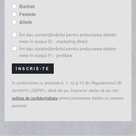
Barbat
Femeie
Altele
Îmi dau consimțământul pentru prelucrarea datelor
mele în scopul E) - marketing direct
Îmi dau consimțământul pentru prelucrarea datelor
mele în scopul F) - profilare
ÎNSCRIE-TE
În conformitate cu articolele 6, 7, 12 și 13 din Regulamentul UE
2016/679 („GDPR”), dând clic pe „Înscrie-te” declar că am citit
politica de confidențialitate
privind prelucrarea datelor cu caracter
personal.