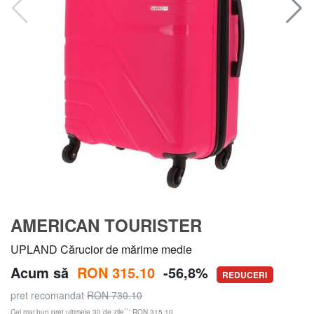
AMERICAN TOURISTER
UPLAND Cărucior de mărime medie
Acum să
RON 315.10
-56,8%
REDUCERI
pret recomandat
RON 730.10
**
Cel mai bun preț ultimele 30 de zile
: RON 315.10