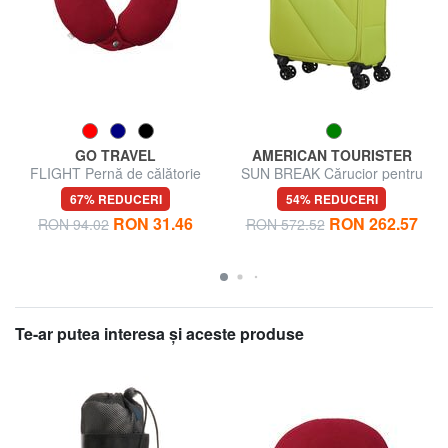
GO TRAVEL
AMERICAN TOURISTER
FLIGHT Pernă de călătorie
SUN BREAK Cărucior pentru
bagaje de mână
67% REDUCERI
54% REDUCERI
RON 31.46
RON 262.57
RON 94.02
RON 572.52
Te-ar putea interesa şi aceste produse