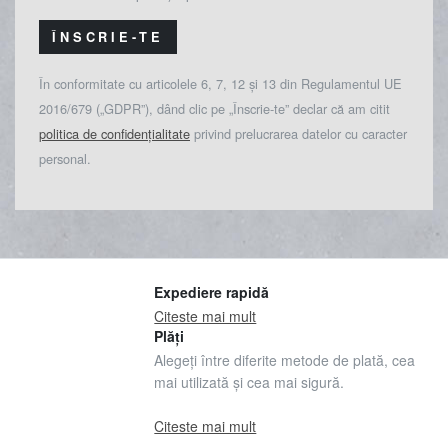
ÎNSCRIE-TE
În conformitate cu articolele 6, 7, 12 și 13 din Regulamentul UE
2016/679 („GDPR”), dând clic pe „Înscrie-te” declar că am citit
politica de confidențialitate
privind prelucrarea datelor cu caracter
personal.
Expediere rapidă
Citeste mai mult
Plăți
Alegeți între diferite metode de plată, cea
mai utilizată și cea mai sigură.
Citeste mai mult