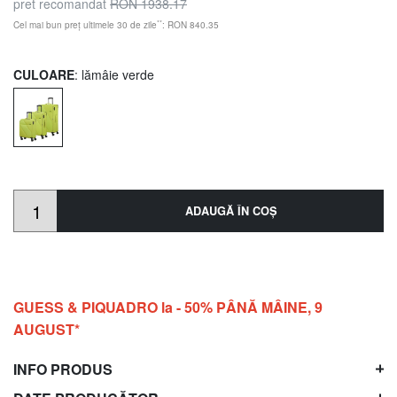
pret recomandat
RON 1938.17
**
Cel mai bun preț ultimele 30 de zile
: RON 840.35
CULOARE
: lămâie verde
ADAUGĂ ÎN COŞ
GUESS & PIQUADRO la - 50% PÂNĂ MÂINE, 9
AUGUST*
INFO PRODUS