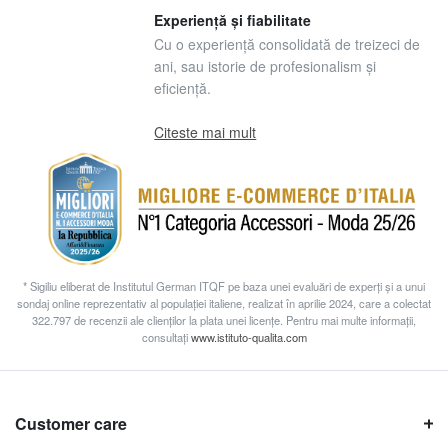
Experiență și fiabilitate
Cu o experiență consolidată de treizeci de
ani, sau istorie de profesionalism și
eficiență.
Citeste mai mult
* Sigiliu eliberat de Institutul German ITQF pe baza unei evaluări de experți și a unui
sondaj online reprezentativ al populației italiene, realizat în aprilie 2024, care a colectat
322.797 de recenzii ale clienților la plata unei licențe. Pentru mai multe informații,
consultați
www.istituto-qualita.com
Customer care