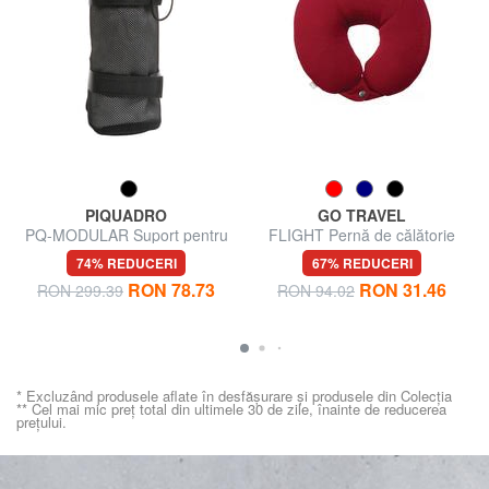
PIQUADRO
GO TRAVEL
PQ-MODULAR Suport pentru
FLIGHT Pernă de călătorie
sticle de apă
74% REDUCERI
67% REDUCERI
RON 78.73
RON 31.46
RON 299.39
RON 94.02
* Excluzând produsele aflate în desfășurare și produsele din Colecția
** Cel mai mic preț total din ultimele 30 de zile, înainte de reducerea
prețului.