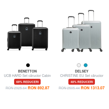
BENETTON
DELSEY
UCB HARD Set cărucior Cabin
CHRISTINE EU Set cărucior
+ Mediu + Mare
Cabin + Mediu + Mare
69% REDUCERI
48% REDUCERI
RON 892.87
RON 1313.07
RON 2925.64
RON 2505.44