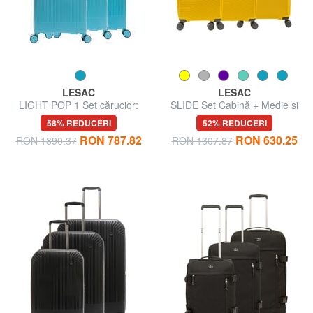
LESAC
LESAC
LIGHT POP 1 Set cărucior:
SLIDE Set Cabină + Medie și
cabina+mediu și mare
Mare extensibilă, ultra-
58% REDUCERI
52% REDUCERI
extensibil
rezistent
RON 787.82
RON 630.25
RON 1890.37
RON 1307.87