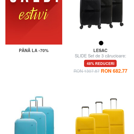
PÂNĂ LA -70%
LESAC
SLIDE Set de 3 cărucioare:
cabină+mediu, mare
48% REDUCERI
expansiune
RON 682.77
RON 1307.87