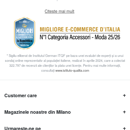
Citeste mai mult
* Sigiliu eliberat de Institutul German ITQF pe baza unei evaluări de experți și a unui
sondaj online reprezentativ al populației italiene, realizat în aprilie 2024, care a colectat
322.797 de recenzii ale clienților la plata unei licențe. Pentru mai multe informații,
consultați
www.istituto-qualita.com
Customer care
Magazinele noastre din Milano
Urmareste-ne pe