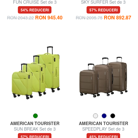
FUN CRUISE Set de 3
SKY SURFER Set de 3
cărucioare: cabină+mediu,
cărucioare extensibile: cabină,
54% REDUCERI
57% REDUCERI
mare expansiune
mediu și mare
RON 945.40
RON 892.87
RON 2043.22
RON 2095.75
AMERICAN TOURISTER
AMERICAN TOURISTER
SUN BREAK Set de 3
SPEEDPLAY Set de 3
cărucioare: cabină+mediu,
cărucioare: cabină, mediu,
57% REDUCERI
45% REDUCERI