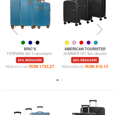
BRIC’S
AMERICAN TOURISTER
FERRARA Set 3 carucioare:
SUMMER HIT Set cărucior
cabina, extensibil mediu si
Cabin + Mediu + Mare
63% REDUCERI
60% REDUCERI
mare
RON 1733.27
RON 919.13
RON 4711.49
RON 2309.52