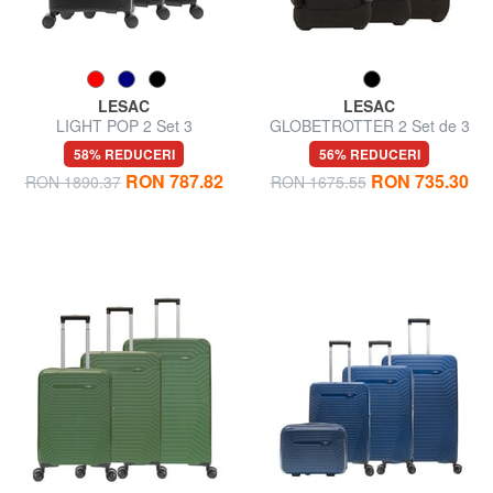
LESAC
LESAC
LIGHT POP 2 Set 3
GLOBETROTTER 2 Set de 3
carucioare: cabina, extensibil
cărucioare:
58% REDUCERI
56% REDUCERI
mediu si mare
cabină+mediu+mare
RON 787.82
RON 735.30
RON 1890.37
RON 1675.55