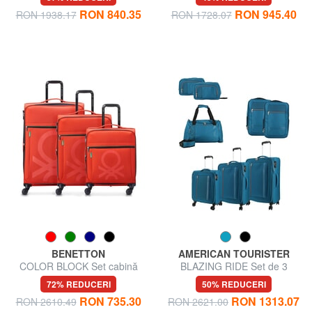
mare expansiune
mare
RON 840.35
RON 945.40
RON 1938.17
RON 1728.07
BENETTON
AMERICAN TOURISTER
COLOR BLOCK Set cabină
BLAZING RIDE Set de 3
extensibilă + cărucior mediu +
trolere + geantă de voiaj + 2
72% REDUCERI
50% REDUCERI
mare
rucsacuri + 2 truse cosmetice
RON 735.30
RON 1313.07
RON 2610.49
RON 2621.00