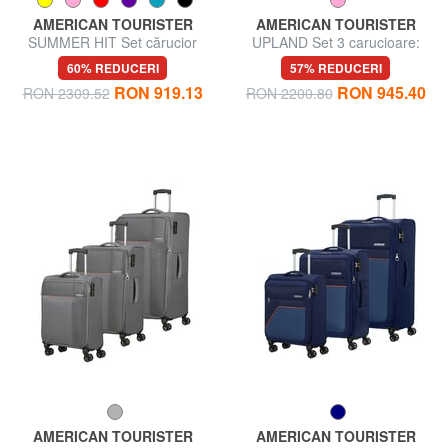
AMERICAN TOURISTER
AMERICAN TOURISTER
SUMMER HIT Set cărucior
UPLAND Set 3 carucioare:
Cabin + Mediu + Mare
cabina, mediu, mare
60% REDUCERI
57% REDUCERI
RON 919.13
RON 945.40
RON 2309.52
RON 2200.80
AMERICAN TOURISTER
AMERICAN TOURISTER