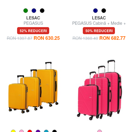
LESAC
LESAC
PEGASUS
PEGASUS Cabină + Medie +
Mare + Frumusețe
52% REDUCERI
50% REDUCERI
RON 630.25
RON 682.77
RON 1307.87
RON 1360.40