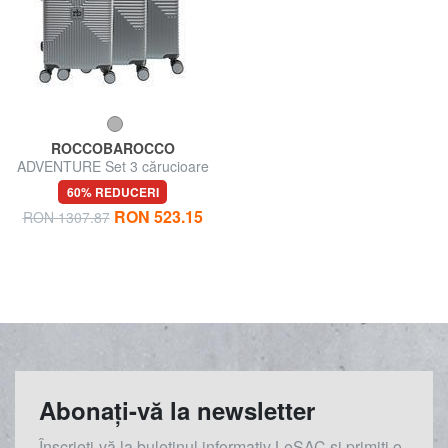
ROCCOBAROCCO
ADVENTURE Set 3 cărucioare
de cabină, medii, mari
60% REDUCERI
RON 523.15
RON 1307.87
Abonați-vă la newsletter
Înscrieți-vă la buletinul informativ LeSAC și primiți o