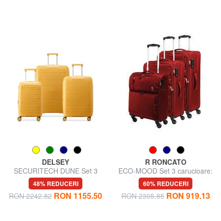
DELSEY
R RONCATO
SECURITECH DUNE Set 3
ECO-MOOD Set 3 carucioare:
carucioare: cabina, mediu,
cabina+mediu si mare exp
48% REDUCERI
60% REDUCERI
mare, exp
RON 1155.50
RON 919.13
RON 2242.82
RON 2305.85