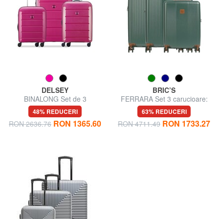
DELSEY
BRIC’S
BINALONG Set de 3
FERRARA Set 3 carucioare:
cărucioare: cabină+mediu,
cabina, extensibil mediu si
48% REDUCERI
63% REDUCERI
mare expansiune
mare
RON 1365.60
RON 1733.27
RON 2636.76
RON 4711.49