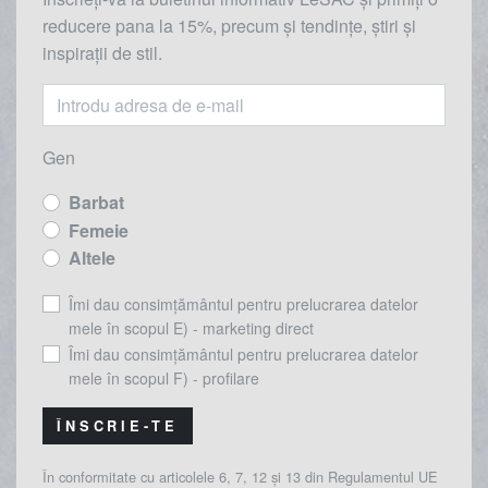
reducere
pana la
15%, precum și tendințe, știri și
inspirații de stil.
Gen
Barbat
Femeie
Altele
Îmi dau consimțământul pentru prelucrarea datelor
mele în scopul E) - marketing direct
Îmi dau consimțământul pentru prelucrarea datelor
mele în scopul F) - profilare
ÎNSCRIE-TE
În conformitate cu articolele 6, 7, 12 și 13 din Regulamentul UE