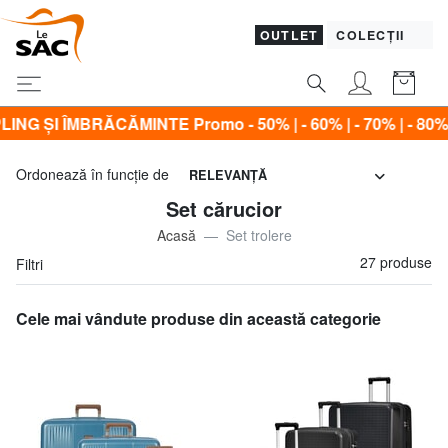
OUTLET
COLECȚII
NTE Promo - 50% | - 60% | - 70% | - 80%*
Ordonează în funcţie de
RELEVANŢĂ
Set cărucior
Acasă
Set trolere
27 produse
Filtri
Cele mai vândute produse din această categorie