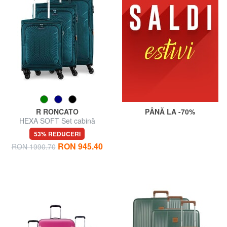
R RONCATO
PÂNĂ LA -70%
HEXA SOFT Set cabină
extensibilă + cărucior mediu +
53% REDUCERI
mare
RON 945.40
RON 1990.70