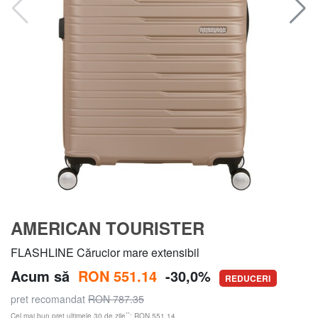
AMERICAN TOURISTER
FLASHLINE Cărucior mare extensibil
Acum să
RON 551.14
-30,0%
REDUCERI
pret recomandat
RON 787.35
**
Cel mai bun preț ultimele 30 de zile
: RON 551.14