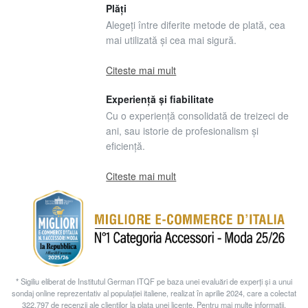
Plăți
Alegeți între diferite metode de plată, cea
mai utilizată și cea mai sigură.
Citeste mai mult
Experiență și fiabilitate
Cu o experiență consolidată de treizeci de
ani, sau istorie de profesionalism și
eficiență.
Citeste mai mult
* Sigiliu eliberat de Institutul German ITQF pe baza unei evaluări de experți și a unui
sondaj online reprezentativ al populației italiene, realizat în aprilie 2024, care a colectat
322.797 de recenzii ale clienților la plata unei licențe. Pentru mai multe informații,