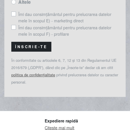
Altele
Îmi dau consimțământul pentru prelucrarea datelor
mele în scopul E) - marketing direct
Îmi dau consimțământul pentru prelucrarea datelor
mele în scopul F) - profilare
ÎNSCRIE-TE
În conformitate cu articolele 6, 7, 12 și 13 din Regulamentul UE
2016/679 („GDPR”), dând clic pe „Înscrie-te” declar că am citit
politica de confidențialitate
privind prelucrarea datelor cu caracter
personal.
Expediere rapidă
Citeste mai mult