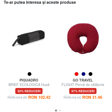
Te-ar putea interesa şi aceste produse
PIQUADRO
GO TRAVEL
BRIEF ECOLOGICA Husă
FLIGHT Pernă de călătorie
pentru stilou
50% REDUCERI
67% REDUCERI
RON 102.42
RON 31.46
RON 204.85
RON 94.02