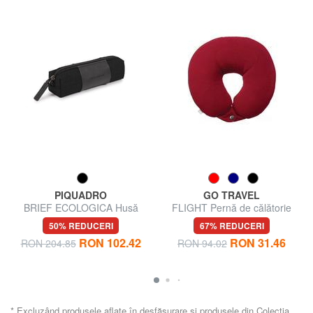
PIQUADRO
GO TRAVEL
BRIEF ECOLOGICA Husă
FLIGHT Pernă de călătorie
pentru stilou
50% REDUCERI
67% REDUCERI
RON 102.42
RON 31.46
RON 204.85
RON 94.02
* Excluzând produsele aflate în desfășurare și produsele din Colecția