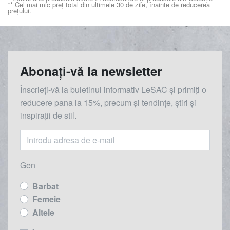
** Cel mai mic preț total din ultimele 30 de zile, înainte de reducerea
prețului.
Abonați-vă la newsletter
Înscrieți-vă la buletinul informativ LeSAC și primiți o
reducere
pana la
15%, precum și tendințe, știri și
inspirații de stil.
Gen
Barbat
Femeie
Altele