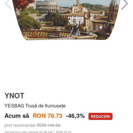
YNOT
YESBAG Trusă de frumusețe
Acum să
RON 78.73
-46,3%
REDUCERI
pret recomandat
RON 146.54
**
Cel mai bun preț ultimele 30 de zile
: RON 78.73