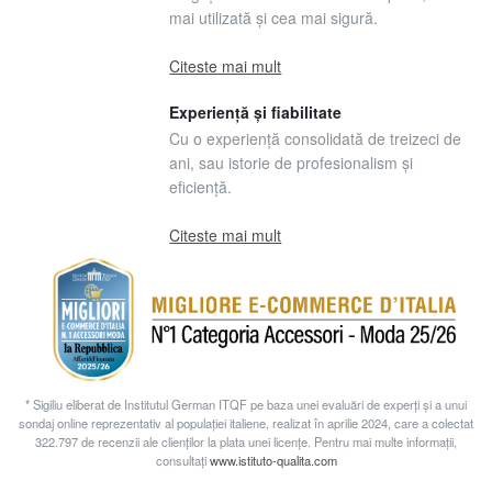
mai utilizată și cea mai sigură.
Citeste mai mult
Experiență și fiabilitate
Cu o experiență consolidată de treizeci de
ani, sau istorie de profesionalism și
eficiență.
Citeste mai mult
* Sigiliu eliberat de Institutul German ITQF pe baza unei evaluări de experți și a unui
sondaj online reprezentativ al populației italiene, realizat în aprilie 2024, care a colectat
322.797 de recenzii ale clienților la plata unei licențe. Pentru mai multe informații,
consultați
www.istituto-qualita.com