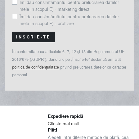
Îmi dau consimțământul pentru prelucrarea datelor
mele în scopul E) - marketing direct
Îmi dau consimțământul pentru prelucrarea datelor
mele în scopul F) - profilare
ÎNSCRIE-TE
În conformitate cu articolele 6, 7, 12 și 13 din Regulamentul UE
2016/679 („GDPR”), dând clic pe „Înscrie-te” declar că am citit
politica de confidențialitate
privind prelucrarea datelor cu caracter
personal.
Expediere rapidă
Citeste mai mult
Plăți
Alegeți între diferite metode de plată, cea