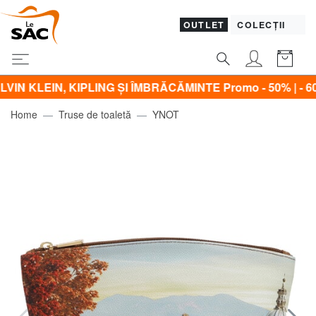
OUTLET
COLECȚII
IN, KIPLING ŞI ÎMBRĂCĂMINTE Promo - 50% | - 60% | - 70%
Home
Truse de toaletă
YNOT