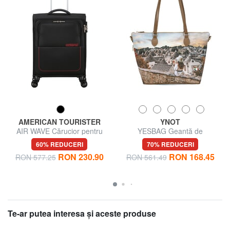
AMERICAN TOURISTER
YNOT
AIR WAVE Cărucior pentru
YESBAG Geantă de
bagaje de mână
cumpărături de umăr medie
60% REDUCERI
70% REDUCERI
RON 230.90
RON 168.45
RON 577.25
RON 561.49
Te-ar putea interesa şi aceste produse