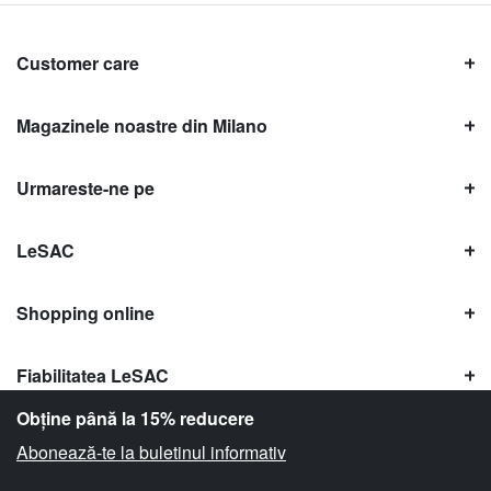
Customer care
Magazinele noastre din Milano
Urmareste-ne pe
LeSAC
Shopping online
Fiabilitatea LeSAC
Obține până la 15% reducere
Abonează-te la buletinul informativ
Copyright © Le SAC s.r.l. | PI 10954380159 |
Informații legale