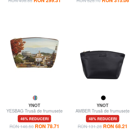
RON 299.31
RON 315.06
RON 498.85
RON 525.10
YNOT
YNOT
YESBAG Trusă de frumusețe
AMBER Trusă de frumusețe
46% REDUCERI
48% REDUCERI
RON 78.71
RON 68.21
RON 146.50
RON 131.28