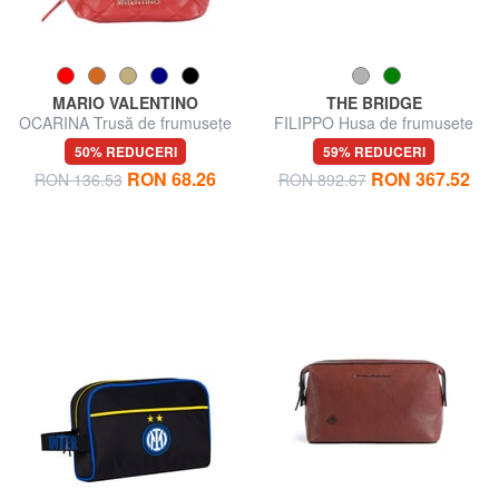
MARIO VALENTINO
THE BRIDGE
OCARINA Trusă de frumusețe
FILIPPO Husa de frumusete
matlasată
din piele
50% REDUCERI
59% REDUCERI
RON 68.26
RON 367.52
RON 136.53
RON 892.67