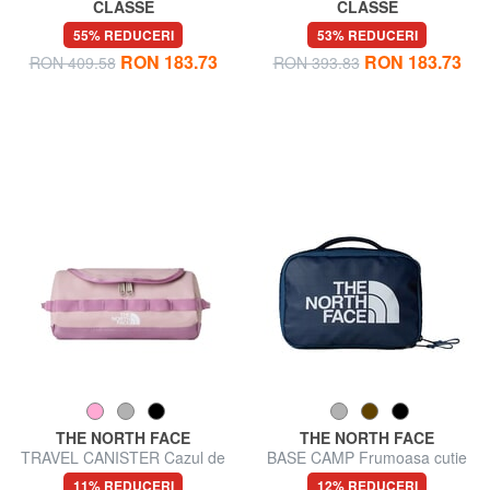
CLASSE
CLASSE
GEO Frumusețe cu manșetă
GEO Trusă cosmetică cu
55% REDUCERI
53% REDUCERI
fermoar dublu
RON 183.73
RON 183.73
RON 409.58
RON 393.83
THE NORTH FACE
THE NORTH FACE
TRAVEL CANISTER Cazul de
BASE CAMP Frumoasa cutie
frumusețe S
11% REDUCERI
12% REDUCERI