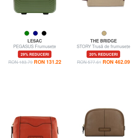
LESAC
THE BRIDGE
PEGASUS Frumuseţe
STORY Trusă de frumusețe
din piele și pânză
29% REDUCERI
20% REDUCERI
RON 131.22
RON 462.09
RON 183.79
RON 577.61