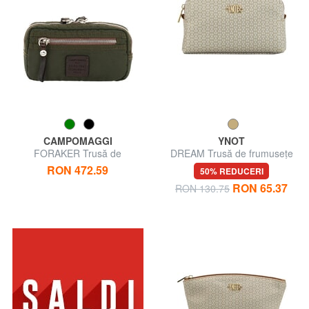
CAMPOMAGGI
YNOT
FORAKER Trusă de
DREAM Trusă de frumusețe
frumusețe pentru călătorii
RON 472.59
50% REDUCERI
RON 65.37
RON 130.75