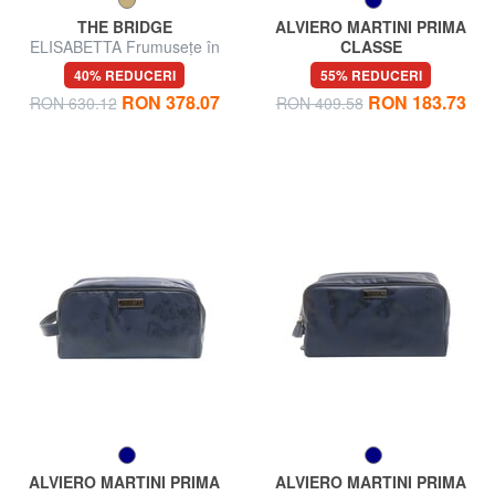
THE BRIDGE
ALVIERO MARTINI PRIMA
ELISABETTA Frumusețe în
CLASSE
piele
GEO Frumoasa cutie
40% REDUCERI
55% REDUCERI
RON 378.07
RON 183.73
RON 630.12
RON 409.58
ALVIERO MARTINI PRIMA
ALVIERO MARTINI PRIMA