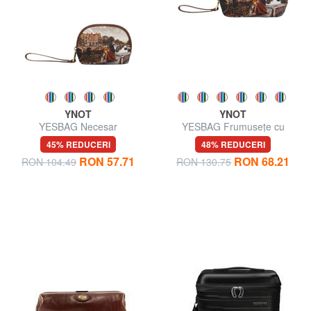
YNOT
YNOT
YESBAG Necesar
YESBAG Frumusețe cu
manșetă
45% REDUCERI
48% REDUCERI
RON 57.71
RON 68.21
RON 104.49
RON 130.75