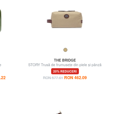
THE BRIDGE
e
STORY Trusă de frumusețe din piele și pânză
20% REDUCERI
.22
RON 462.09
RON 577.61