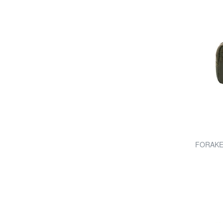
FORAKER