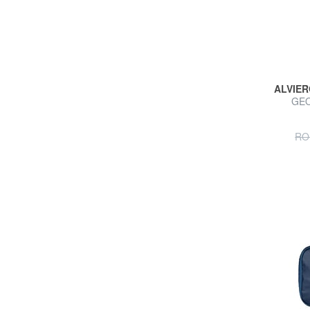
ALVIER
GEO
RO