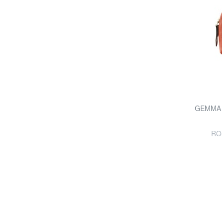
GEMMA T
RO