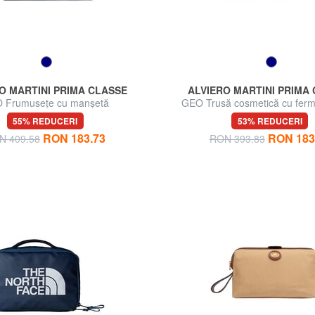
O MARTINI PRIMA CLASSE
ALVIERO MARTINI PRIMA
 Frumusețe cu manșetă
GEO Trusă cosmetică cu ferm
55% REDUCERI
53% REDUCERI
RON 183.73
RON 183
N 409.58
RON 393.83