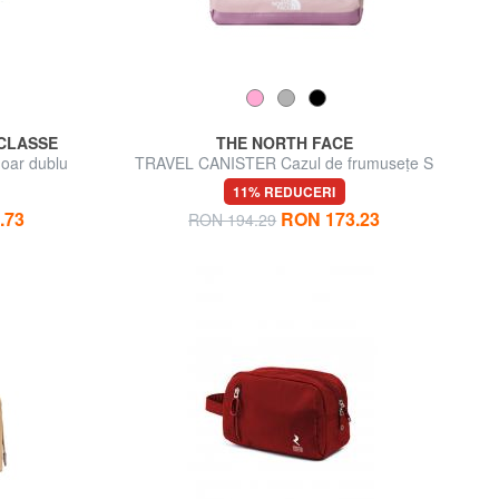
 CLASSE
THE NORTH FACE
oar dublu
TRAVEL CANISTER Cazul de frumusețe S
11% REDUCERI
.73
RON 173.23
RON 194.29