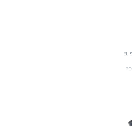
ELI
RO