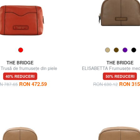
THE BRIDGE
THE BRIDGE
rusă de frumusețe din piele
ELISABETTA Frumusețe medie
40% REDUCERI
50% REDUCERI
RON 472.59
RON 315
N 787.65
RON 630.12