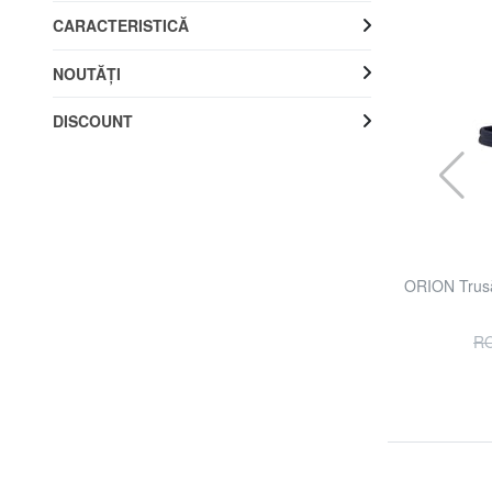
CARACTERISTICĂ
NOUTĂŢI
DISCOUNT
KIPLING
le
MIRKO S Necesar
ORION Trusă 
60% REDUCERI
RON 62.80
RON 157.00
RO