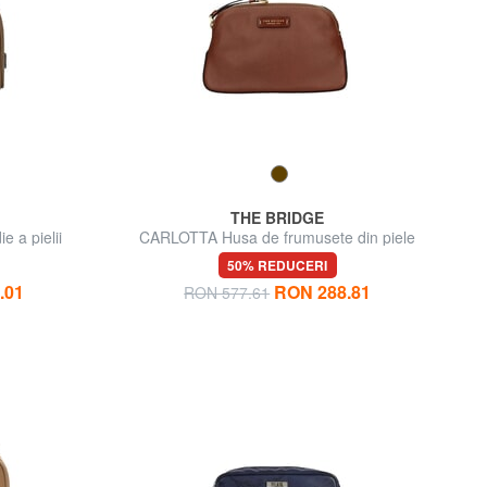
THE BRIDGE
 a pielii
CARLOTTA Husa de frumusete din piele
50% REDUCERI
.01
RON 288.81
RON 577.61