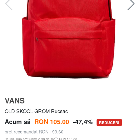
VANS
OLD SKOOL GROM Rucsac
Acum să
RON 105.00
-47,4%
REDUCERI
pret recomandat
RON 199.60
**
Cel mai bun preț ultimele 30 de zile
: RON 105.00