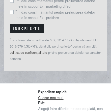
Îmi dau consimțământul pentru prelucrarea datelor
mele în scopul E) - marketing direct
Îmi dau consimțământul pentru prelucrarea datelor
mele în scopul F) - profilare
ÎNSCRIE-TE
În conformitate cu articolele 6, 7, 12 și 13 din Regulamentul UE
2016/679 („GDPR”), dând clic pe „Înscrie-te” declar că am citit
politica de confidențialitate
privind prelucrarea datelor cu caracter
personal.
Expediere rapidă
Citeste mai mult
Plăți
Alegeți între diferite metode de plată, cea