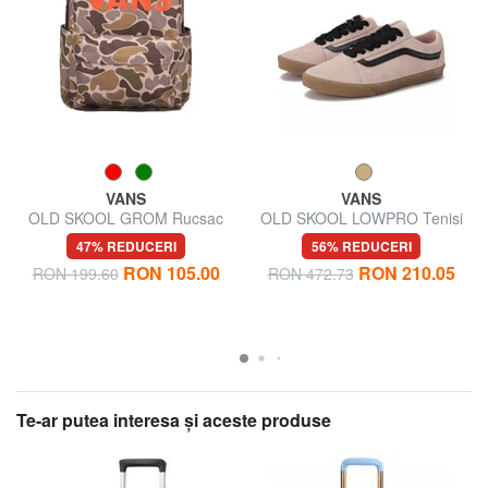
VANS
VANS
OLD SKOOL GROM Rucsac
OLD SKOOL LOWPRO Tenisi
din piele intoarsa
47% REDUCERI
56% REDUCERI
RON 105.00
RON 210.05
RON 199.60
RON 472.73
Te-ar putea interesa şi aceste produse