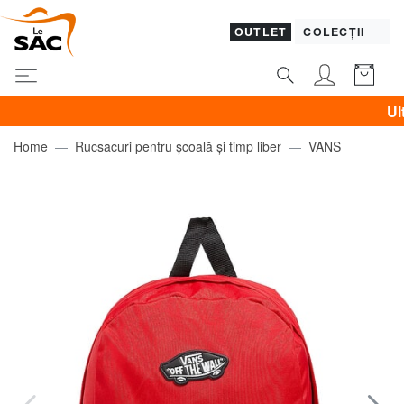
OUTLET
COLECȚII
Ultimele z
Home
Rucsacuri pentru școală și timp liber
VANS