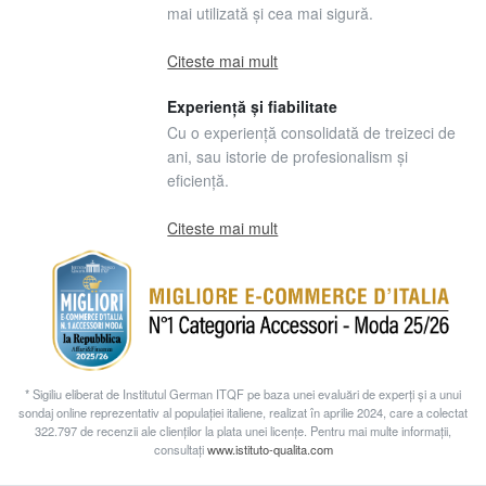
mai utilizată și cea mai sigură.
Citeste mai mult
Experiență și fiabilitate
Cu o experiență consolidată de treizeci de
ani, sau istorie de profesionalism și
eficiență.
Citeste mai mult
* Sigiliu eliberat de Institutul German ITQF pe baza unei evaluări de experți și a unui
sondaj online reprezentativ al populației italiene, realizat în aprilie 2024, care a colectat
322.797 de recenzii ale clienților la plata unei licențe. Pentru mai multe informații,
consultați
www.istituto-qualita.com