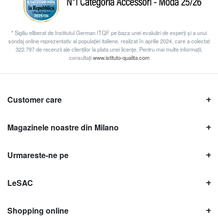
* Sigiliu eliberat de Institutul German ITQF pe baza unei evaluări de experți și a unui
sondaj online reprezentativ al populației italiene, realizat în aprilie 2024, care a colectat
322.797 de recenzii ale clienților la plata unei licențe. Pentru mai multe informații,
consultați
www.istituto-qualita.com
Customer care
Magazinele noastre din Milano
Urmareste-ne pe
LeSAC
Shopping online