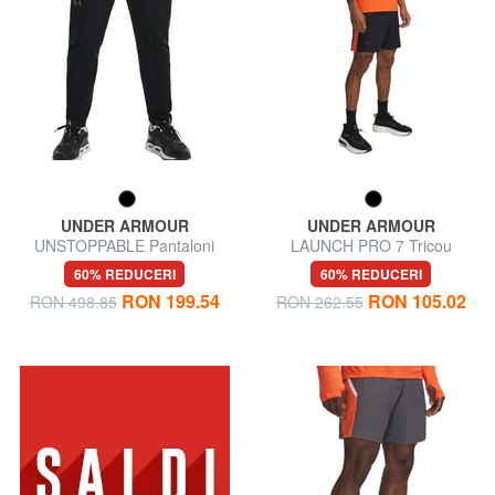
UNDER ARMOUR
UNDER ARMOUR
UNSTOPPABLE Pantaloni
LAUNCH PRO 7 Tricou
sport
60% REDUCERI
60% REDUCERI
RON 199.54
RON 105.02
RON 498.85
RON 262.55