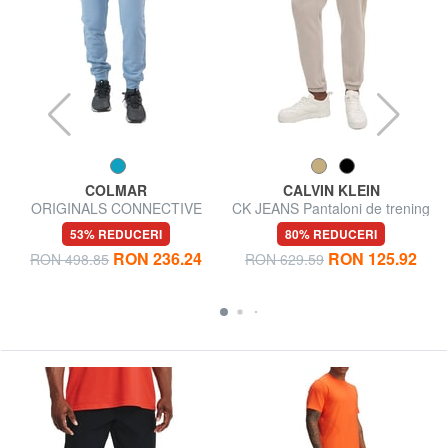
COLMAR
CALVIN KLEIN
ORIGINALS CONNECTIVE
CK JEANS Pantaloni de trening
Pantaloni de trening
53% REDUCERI
80% REDUCERI
RON 236.24
RON 125.92
RON 498.85
RON 629.59