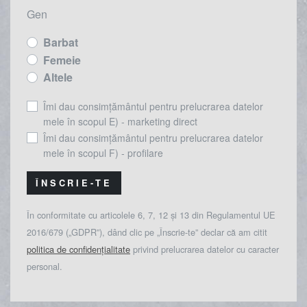
Gen
Barbat
Femeie
Altele
Îmi dau consimțământul pentru prelucrarea datelor
mele în scopul E) - marketing direct
Îmi dau consimțământul pentru prelucrarea datelor
mele în scopul F) - profilare
ÎNSCRIE-TE
În conformitate cu articolele 6, 7, 12 și 13 din Regulamentul UE
2016/679 („GDPR”), dând clic pe „Înscrie-te” declar că am citit
politica de confidențialitate
privind prelucrarea datelor cu caracter
personal.