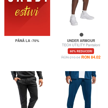
PÂNĂ LA -70%
UNDER ARMOUR
TECH UTILITY Pantaloni
scurţi
60% REDUCERI
RON 84.02
RON 210.04