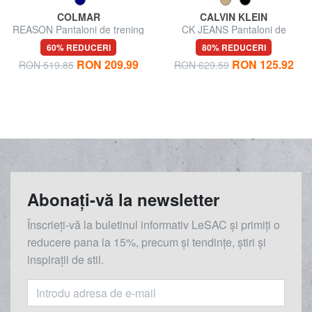
COLMAR
CALVIN KLEIN
REASON Pantaloni de trening
CK JEANS Pantaloni de
tehnici
trening
60% REDUCERI
80% REDUCERI
RON 209.99
RON 125.92
RON 519.85
RON 629.59
Abonați-vă la newsletter
Înscrieți-vă la buletinul informativ LeSAC și primiți o
reducere
pana la
15%, precum și tendințe, știri și
inspirații de stil.