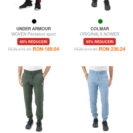
UNDER ARMOUR
COLMAR
WOVEN Pantaloni sport
ORIGINALS NOWER
Pantaloni de trening
60% REDUCERI
55% REDUCERI
RON 189.04
RON 236.24
RON 472.59
RON 519.85