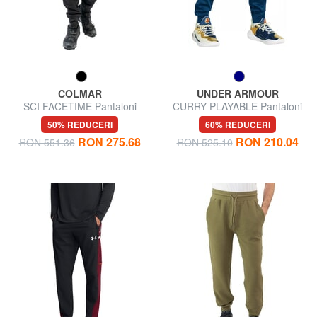
COLMAR
UNDER ARMOUR
SCI FACETIME Pantaloni
CURRY PLAYABLE Pantaloni
termici
de trening
50% REDUCERI
60% REDUCERI
RON 275.68
RON 210.04
RON 551.36
RON 525.10