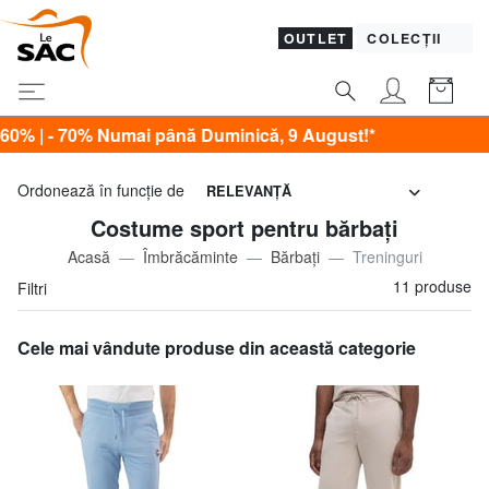
OUTLET
COLECȚII
 70% Numai până Duminică, 9 August!*
Ordonează în funcţie de
RELEVANŢĂ
Costume sport pentru bărbați
Acasă
Îmbrăcăminte
Bărbaţi
Treninguri
11 produse
Filtri
Cele mai vândute produse din această categorie