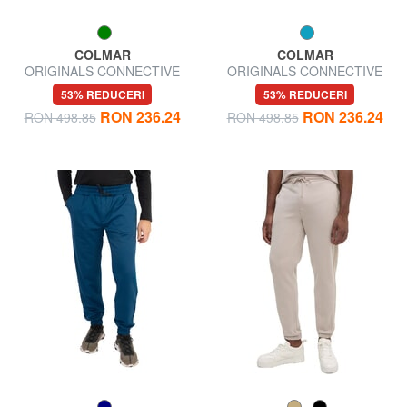
COLMAR
COLMAR
ORIGINALS CONNECTIVE
ORIGINALS CONNECTIVE
Pantaloni sport
Pantaloni de trening
53% REDUCERI
53% REDUCERI
RON 236.24
RON 236.24
RON 498.85
RON 498.85