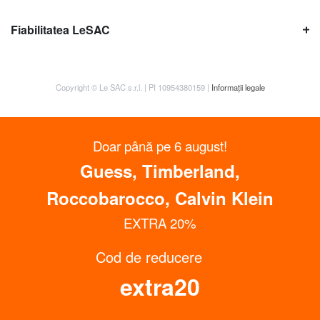
Fiabilitatea LeSAC
Copyright © Le SAC s.r.l. | PI 10954380159 |
Informații legale
Doar până pe 6 august!
Guess, Timberland,
Roccobarocco, Calvin Klein
EXTRA 20%
Cod de reducere
extra20