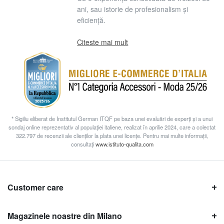
ani, sau istorie de profesionalism și
eficiență.
Citeste mai mult
* Sigiliu eliberat de Institutul German ITQF pe baza unei evaluări de experți și a unui
sondaj online reprezentativ al populației italiene, realizat în aprilie 2024, care a colectat
322.797 de recenzii ale clienților la plata unei licențe. Pentru mai multe informații,
consultați
www.istituto-qualita.com
Customer care
Magazinele noastre din Milano