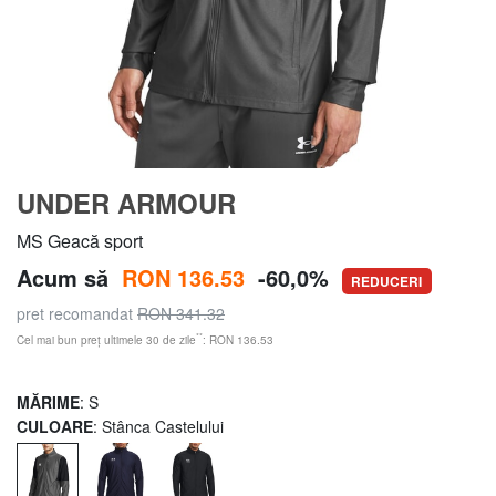
UNDER ARMOUR
MS Geacă sport
Acum să
RON 136.53
-60,0%
REDUCERI
pret recomandat
RON 341.32
**
Cel mai bun preț ultimele 30 de zile
: RON 136.53
MĂRIME
: S
CULOARE
: Stânca Castelului