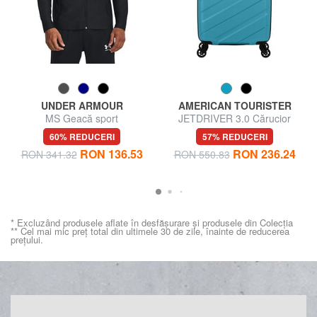
UNDER ARMOUR
AMERICAN TOURISTER
MS Geacă sport
JETDRIVER 3.0 Cărucior
pentru bagaje de mână
60% REDUCERI
57% REDUCERI
RON 136.53
RON 236.24
RON 341.32
RON 550.83
* Excluzând produsele aflate în desfășurare și produsele din Colecția
** Cel mai mic preț total din ultimele 30 de zile, înainte de reducerea
prețului.