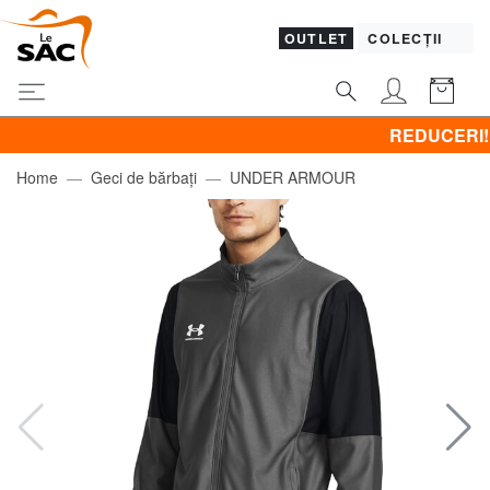
OUTLET
COLECȚII
REDUCERI! Promov
Home
Geci de bărbați
UNDER ARMOUR