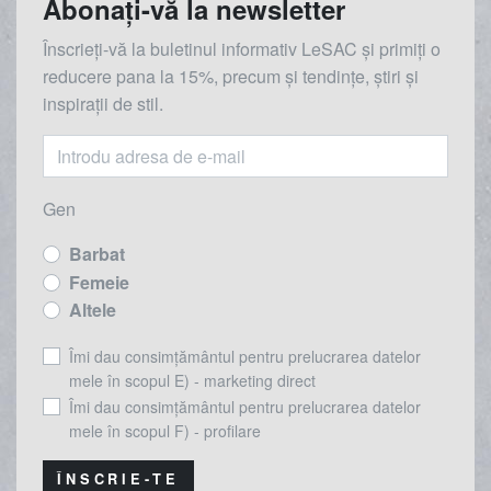
Abonați-vă la newsletter
Înscrieți-vă la buletinul informativ LeSAC și primiți o
reducere
pana la
15%, precum și tendințe, știri și
inspirații de stil.
Gen
Barbat
Femeie
Altele
Îmi dau consimțământul pentru prelucrarea datelor
mele în scopul E) - marketing direct
Îmi dau consimțământul pentru prelucrarea datelor
mele în scopul F) - profilare
ÎNSCRIE-TE