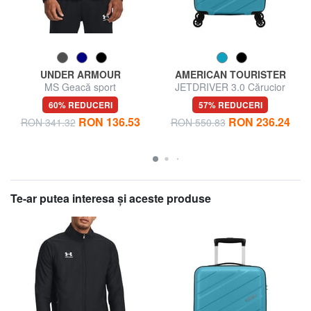
UNDER ARMOUR
AMERICAN TOURISTER
MS Geacă sport
JETDRIVER 3.0 Cărucior
pentru bagaje de mână
60% REDUCERI
57% REDUCERI
RON 136.53
RON 236.24
RON 341.32
RON 550.83
Te-ar putea interesa şi aceste produse