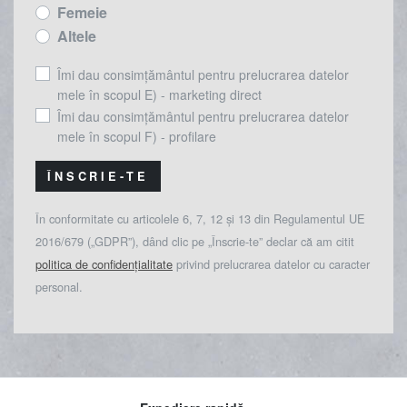
Femeie
Altele
Îmi dau consimțământul pentru prelucrarea datelor
mele în scopul E) - marketing direct
Îmi dau consimțământul pentru prelucrarea datelor
mele în scopul F) - profilare
ÎNSCRIE-TE
În conformitate cu articolele 6, 7, 12 și 13 din Regulamentul UE
2016/679 („GDPR”), dând clic pe „Înscrie-te” declar că am citit
politica de confidențialitate
privind prelucrarea datelor cu caracter
personal.