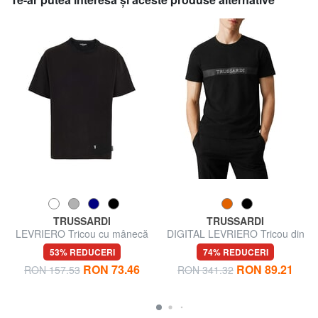
TRUSSARDI
TRUSSARDI
LEVRIERO Tricou cu mânecă
DIGITAL LEVRIERO Tricou din
scurtă
bumbac cu mânecă scurtă
53% REDUCERI
74% REDUCERI
RON 73.46
RON 89.21
RON 157.53
RON 341.32