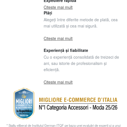
Expediere rapidă
Citeste mai mult
Plăți
Alegeți între diferite metode de plată, cea
mai utilizată și cea mai sigură.
Citeste mai mult
Experiență și fiabilitate
Cu o experiență consolidată de treizeci de
ani, sau istorie de profesionalism și
eficiență.
Citeste mai mult
* Sigiliu eliberat de Institutul German ITQF pe baza unei evaluări de experți și a unui