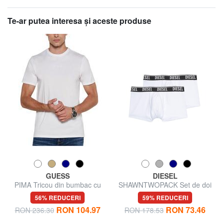
Te-ar putea interesa şi aceste produse
GUESS
DIESEL
PIMA Tricou din bumbac cu
SHAWNTWOPACK Set de doi
logo brodat
boxeri pentru bărbați
56% REDUCERI
59% REDUCERI
RON 104.97
RON 73.46
RON 236.30
RON 178.53