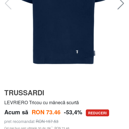
TRUSSARDI
LEVRIERO Tricou cu mânecă scurtă
Acum să
RON 73.46
-53,4%
REDUCERI
pret recomandat
RON 157.53
**
Cel mai bun preț ultimele 30 de zile
: RON 73.46