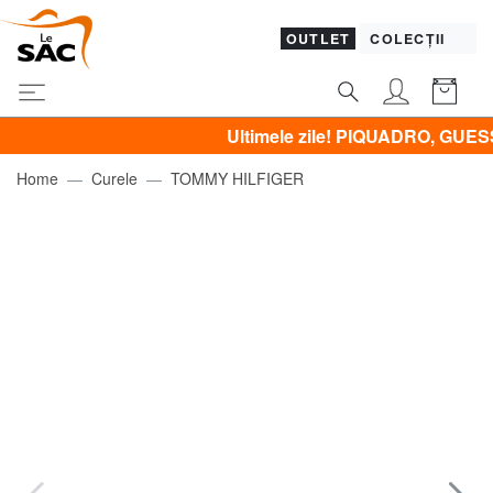
OUTLET
COLECȚII
Ultimele zile! PIQUADRO, GUESS, YNOT,
Home
Curele
TOMMY HILFIGER