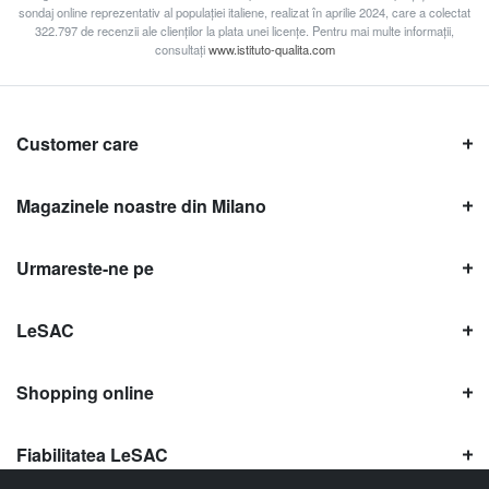
sondaj online reprezentativ al populației italiene, realizat în aprilie 2024, care a colectat
322.797 de recenzii ale clienților la plata unei licențe. Pentru mai multe informații,
consultați
www.istituto-qualita.com
Customer care
Magazinele noastre din Milano
Urmareste-ne pe
LeSAC
Shopping online
Fiabilitatea LeSAC