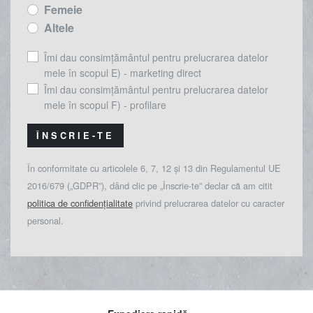
Femeie
Altele
Îmi dau consimțământul pentru prelucrarea datelor
mele în scopul E) - marketing direct
Îmi dau consimțământul pentru prelucrarea datelor
mele în scopul F) - profilare
ÎNSCRIE-TE
În conformitate cu articolele 6, 7, 12 și 13 din Regulamentul UE
2016/679 („GDPR”), dând clic pe „Înscrie-te” declar că am citit
politica de confidențialitate
privind prelucrarea datelor cu caracter
personal.