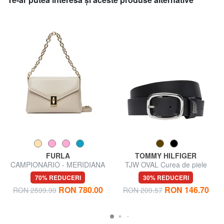
FURLA
TOMMY HILFIGER
CAMPIONARIO - MERIDIANA
TJW OVAL Curea de piele
Geantă de umăr, cu curea de
70% REDUCERI
30% REDUCERI
umăr
RON 780.00
RON 146.70
RON 2599.99
RON 209.57