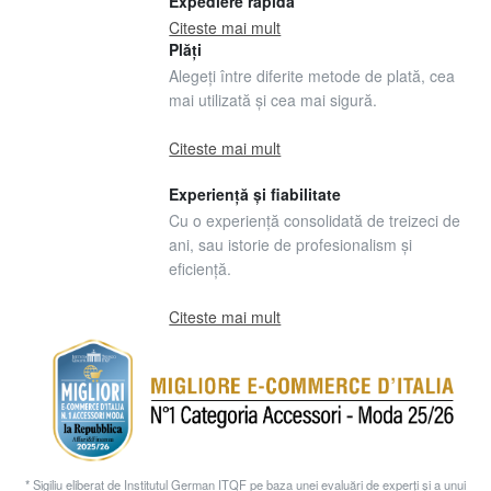
Expediere rapidă
Citeste mai mult
Plăți
Alegeți între diferite metode de plată, cea
mai utilizată și cea mai sigură.
Citeste mai mult
Experiență și fiabilitate
Cu o experiență consolidată de treizeci de
ani, sau istorie de profesionalism și
eficiență.
Citeste mai mult
* Sigiliu eliberat de Institutul German ITQF pe baza unei evaluări de experți și a unui