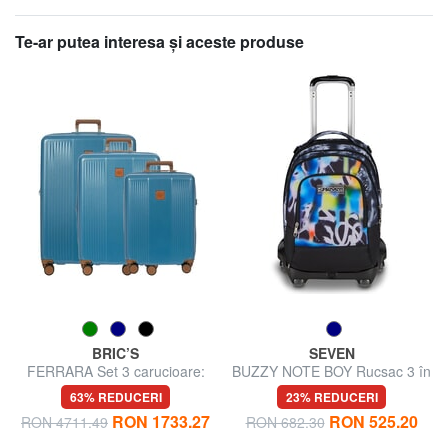
Te-ar putea interesa şi aceste produse
BRIC’S
SEVEN
FERRARA Set 3 carucioare:
BUZZY NOTE BOY Rucsac 3 în
cabina, extensibil mediu si
1
63% REDUCERI
23% REDUCERI
mare
RON 1733.27
RON 525.20
RON 4711.49
RON 682.30