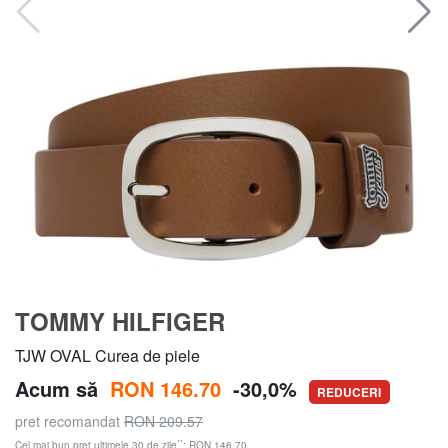
TOMMY HILFIGER
TJW OVAL Curea de piele
Acum să
RON 146.70
-30,0%
REDUCERI
pret recomandat
RON 209.57
**
Cel mai bun preț ultimele 30 de zile
: RON 146.70