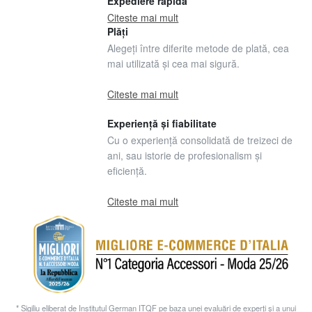
Expediere rapidă
Citeste mai mult
Plăți
Alegeți între diferite metode de plată, cea
mai utilizată și cea mai sigură.
Citeste mai mult
Experiență și fiabilitate
Cu o experiență consolidată de treizeci de
ani, sau istorie de profesionalism și
eficiență.
Citeste mai mult
* Sigiliu eliberat de Institutul German ITQF pe baza unei evaluări de experți și a unui