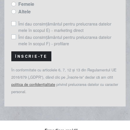
Femeie
Altele
Îmi dau consimțământul pentru prelucrarea datelor
mele în scopul E) - marketing direct
Îmi dau consimțământul pentru prelucrarea datelor
mele în scopul F) - profilare
ÎNSCRIE-TE
În conformitate cu articolele 6, 7, 12 și 13 din Regulamentul UE
2016/679 („GDPR”), dând clic pe „Înscrie-te” declar că am citit
politica de confidențialitate
privind prelucrarea datelor cu caracter
personal.