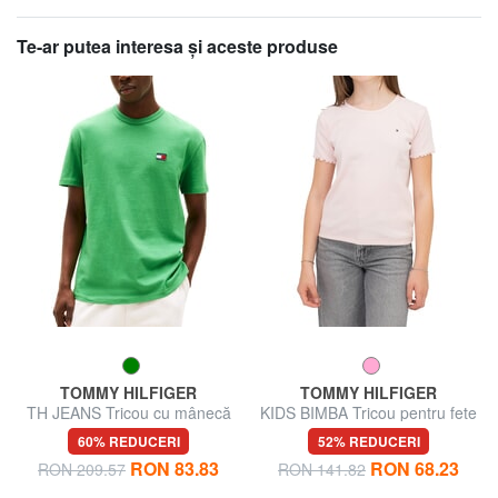
Te-ar putea interesa şi aceste produse
TOMMY HILFIGER
TOMMY HILFIGER
TH JEANS Tricou cu mânecă
KIDS BIMBA Tricou pentru fete
scurtă și broderie cu logo
60% REDUCERI
52% REDUCERI
RON 83.83
RON 68.23
RON 209.57
RON 141.82