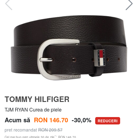
TOMMY HILFIGER
TJM RYAN Curea de piele
Acum să
RON 146.70
-30,0%
REDUCERI
pret recomandat
RON 209.57
**
Cel mai bun preț ultimele 30 de zile
: RON 146.70