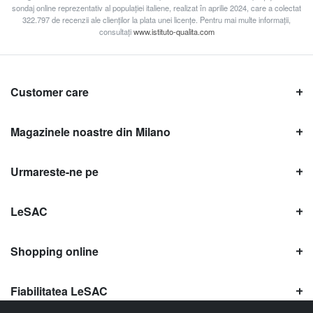
sondaj online reprezentativ al populației italiene, realizat în aprilie 2024, care a colectat
322.797 de recenzii ale clienților la plata unei licențe. Pentru mai multe informații,
consultați
www.istituto-qualita.com
Customer care
Magazinele noastre din Milano
Urmareste-ne pe
LeSAC
Shopping online
Fiabilitatea LeSAC