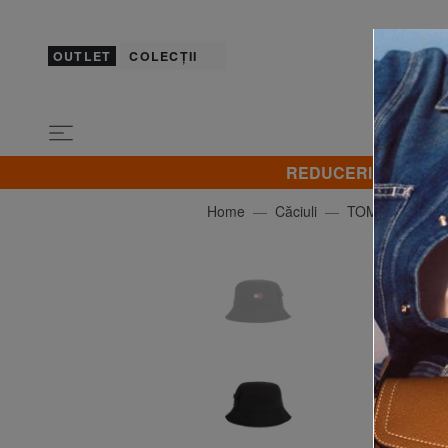
OUTLET
COLECȚII
REDUCERI! Promovez 
Home
Căciuli
TOMMY HILFI