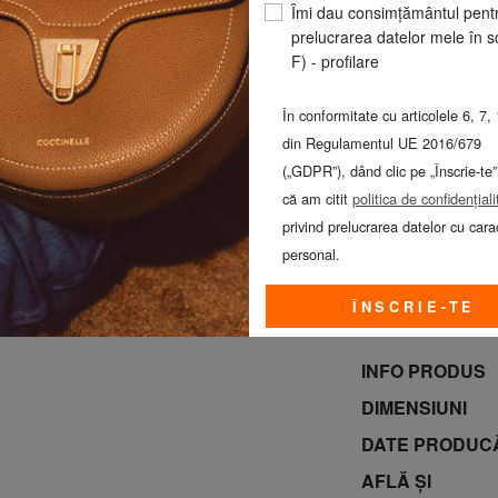
Îmi dau consimțământul pent
prelucrarea datelor mele în s
F) - profilare
În conformitate cu articolele 6, 7, 
din Regulamentul UE 2016/679
(„GDPR”), dând clic pe „Înscrie-te”
că am citit
politica de confidențiali
privind prelucrarea datelor cu cara
personal.
REBAJAS! Prom
CALVIN KLEIN to
ÎNSCRIE-TE
domingo 9 de a
INFO PRODUS
DIMENSIUNI
DATE PRODUC
AFLĂ ȘI