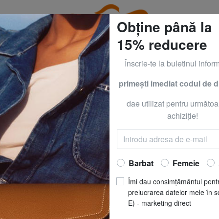
Obține până la
15% reducere
Înscrie-te la buletinul inform
primeşti imediat codul de 
CLOTHING all -50% & CALVIN KLEIN all -60% Numai până
dae utilizat pentru următoa
GER
TOMMY HI
achiziţie!
TJM HERITAGE P
Acum să
RO
Barbat
Femeie
REDUCERI
pret recomandat
R
Îmi dau consimțământul pent
Cel mai bun preț ultimele 3
prelucrarea datelor mele în s
E) - marketing direct
CULOARE
: negru