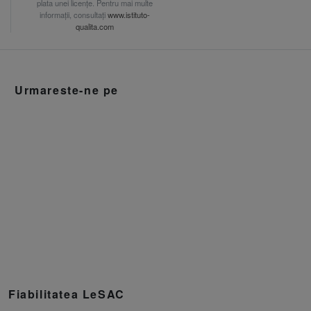
plata unei licențe. Pentru mai multe
informații, consultați
www.istituto-
qualita.com
Urmareste-ne pe
Fiabilitatea LeSAC