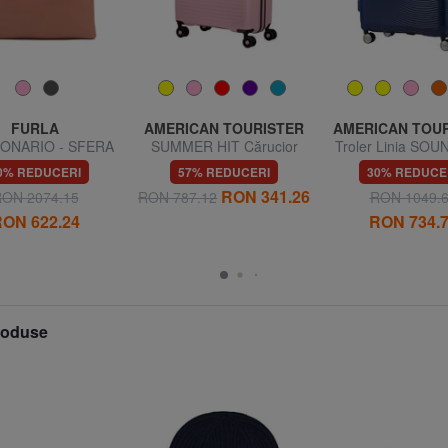
FURLA
AMERICAN TOURISTER
AMERICAN TOU
ONARIO - SFERA
SUMMER HIT Cărucior
Troler Linia SO
Geantă de umăr,
mediu
dimensiuni ma
0% REDUCERI
57% REDUCERI
30% REDUCE
 fabricată în Italia
extensibilă
RON 341.26
ON 2074.15
RON 787.12
RON 1049.
ON 622.24
RON 734.
produse