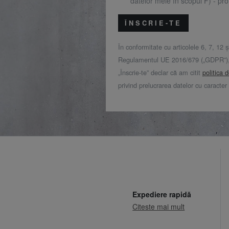
datelor mele în scopul F) - prof
ÎNSCRIE-TE
În conformitate cu articolele 6, 7, 12 ș
Regulamentul UE 2016/679 („GDPR”), 
„Înscrie-te” declar că am citit
politica 
privind prelucrarea datelor cu caracter
Expediere rapidă
Citeste mai mult