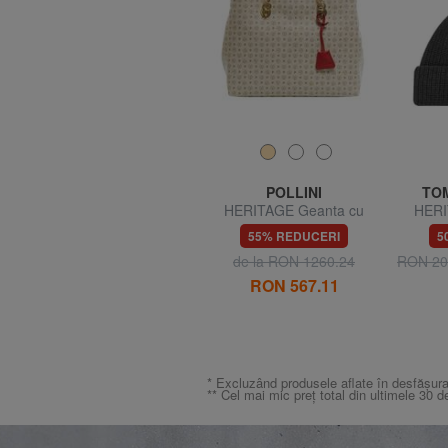
TOMMY HILFIGER
POLLINI
TOM
TJM HERITAGE LEATHER
HERITAGE Geanta cu
HERI
Portofel ecologic
bareta de umar
50% REDUCERI
55% REDUCERI
5
3
RON 131.01
RON 262.02
de la RON 1260.24
RON 20
RON 567.11
* Excluzând produsele aflate în desfășura
** Cel mai mic preț total din ultimele 30 d