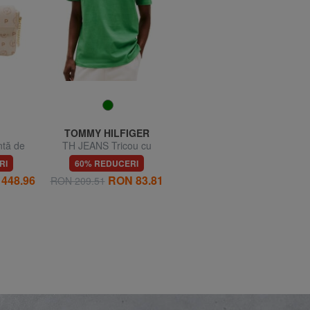
TOMMY HILFIGER
TOMMY HILFIGER
tă de
TH JEANS Tricou cu
KIDS BIMBA Tricou pentru
mânecă scurtă și broderie
fete
RI
60% REDUCERI
52% REDUCERI
cu logo
448.96
RON 83.81
RON 68.21
RON 209.51
RON 141.78