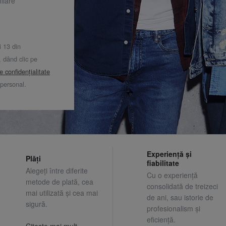
ilare
i 13 din
dând clic pe
de confidențialitate
 personal.
Experiență și
Plăți
fiabilitate
Alegeți între diferite
Cu o experiență
metode de plată, cea
consolidată de treizeci
mai utilizată și cea mai
de ani, sau istorie de
sigură.
profesionalism și
eficiență.
Citeste mai mult