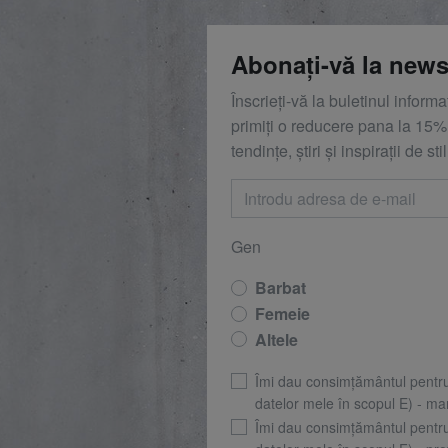
Abonați-vă la news
Înscrieți-vă la buletinul inform
primiți o reducere
pana la
15%,
tendințe, știri și inspirații de stil
Gen
Barbat
Femeie
Altele
Îmi dau consimțământul pentr
datelor mele în scopul E) - mar
Îmi dau consimțământul pentr