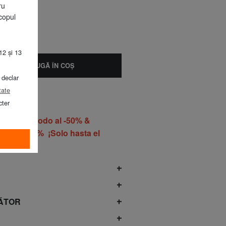
ru
copul
12 și 13
ADAUGĂ ÎN COŞ
 declar
tate
cter
o ROPA todo al -50% &
do al -60% ¡Solo hasta el
gosto!*
ĂTOR