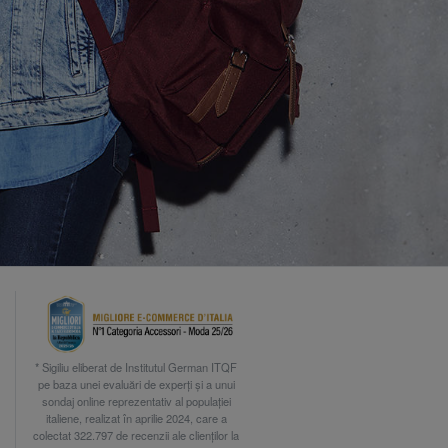
* Sigiliu eliberat de Institutul German ITQF
pe baza unei evaluări de experți și a unui
sondaj online reprezentativ al populației
italiene, realizat în aprilie 2024, care a
colectat 322.797 de recenzii ale clienților la