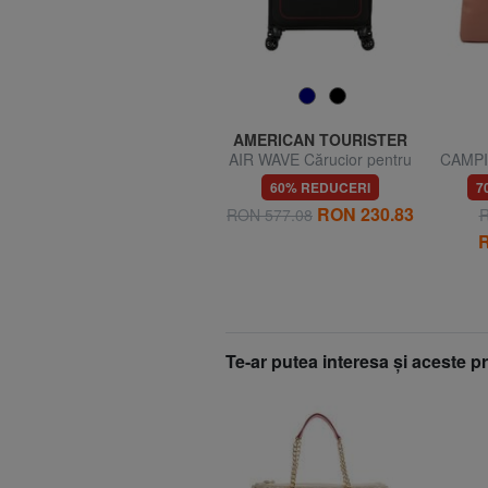
COCCINELLE
AMERICAN TOURISTER
,
CHARLOTTE Rucsac din
AIR WAVE Cărucior pentru
CAMPI
piele
bagaje de mână
SOFT 
45% REDUCERI
60% REDUCERI
7
piele,
4
RON 230.83
RON 1522.79
RON 577.08
R
RON 837.53
R
Te-ar putea interesa şi aceste 