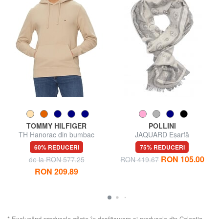
TOMMY HILFIGER
POLLINI
TH Hanorac din bumbac
JAQUARD Eșarfă
60% REDUCERI
75% REDUCERI
RON 105.00
de la RON 577.25
RON 419.67
RON 209.89
* Excluzând produsele aflate în desfășurare și produsele din Colecția