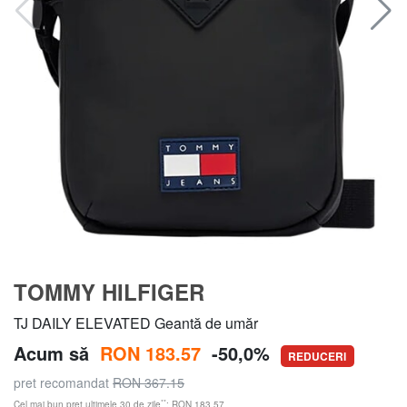
TOMMY HILFIGER
TJ DAILY ELEVATED Geantă de umăr
Acum să
RON 183.57
-50,0%
REDUCERI
pret recomandat
RON 367.15
**
Cel mai bun preț ultimele 30 de zile
: RON 183.57