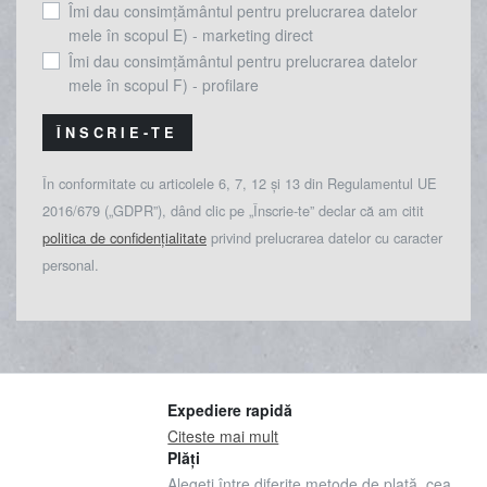
Îmi dau consimțământul pentru prelucrarea datelor
mele în scopul E) - marketing direct
Îmi dau consimțământul pentru prelucrarea datelor
mele în scopul F) - profilare
ÎNSCRIE-TE
În conformitate cu articolele 6, 7, 12 și 13 din Regulamentul UE
2016/679 („GDPR”), dând clic pe „Înscrie-te” declar că am citit
politica de confidențialitate
privind prelucrarea datelor cu caracter
personal.
Expediere rapidă
Citeste mai mult
Plăți
Alegeți între diferite metode de plată, cea