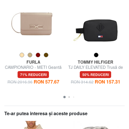
FURLA
TOMMY HILFIGER
CAMPIONARIO - METI Geantă
TJ DAILY ELEVATED Trusă de
de umăr
frumusețe
71% REDUCERI
50% REDUCERI
RON 577.67
RON 157.31
RON 2016.96
RON 314.62
Te-ar putea interesa şi aceste produse