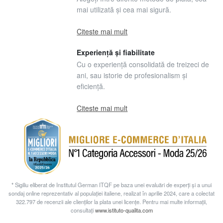
mai utilizată și cea mai sigură.
Citeste mai mult
Experiență și fiabilitate
Cu o experiență consolidată de treizeci de
ani, sau istorie de profesionalism și
eficiență.
Citeste mai mult
* Sigiliu eliberat de Institutul German ITQF pe baza unei evaluări de experți și a unui
sondaj online reprezentativ al populației italiene, realizat în aprilie 2024, care a colectat
322.797 de recenzii ale clienților la plata unei licențe. Pentru mai multe informații,
consultați
www.istituto-qualita.com