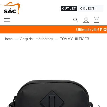
OUTLET
COLECȚII
Ultimele zile! PIQUADR
Home
Genți de umăr bărbați
TOMMY HILFIGER