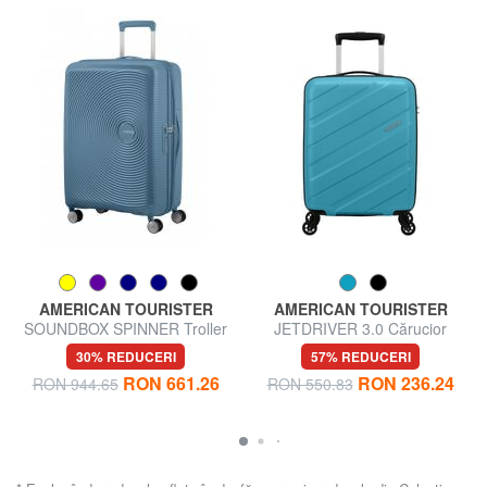
AMERICAN TOURISTER
AMERICAN TOURISTER
SOUNDBOX SPINNER Troller
JETDRIVER 3.0 Cărucior
mediu, extensibil
pentru bagaje de mână
30% REDUCERI
57% REDUCERI
RON 661.26
RON 236.24
RON 944.65
RON 550.83