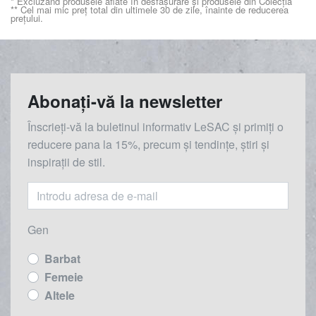
* Excluzând produsele aflate în desfășurare și produsele din Colecția
** Cel mai mic preț total din ultimele 30 de zile, înainte de reducerea
prețului.
Abonați-vă la newsletter
Înscrieți-vă la buletinul informativ LeSAC și primiți o
reducere
pana la
15%, precum și tendințe, știri și
inspirații de stil.
Gen
Barbat
Femeie
Altele