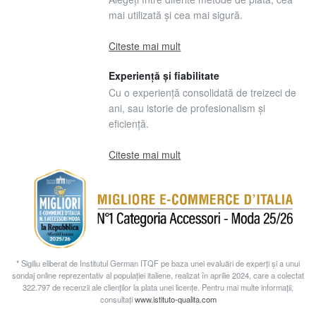
mai utilizată și cea mai sigură.
Citeste mai mult
Experiență și fiabilitate
Cu o experiență consolidată de treizeci de
ani, sau istorie de profesionalism și
eficiență.
Citeste mai mult
* Sigiliu eliberat de Institutul German ITQF pe baza unei evaluări de experți și a unui
sondaj online reprezentativ al populației italiene, realizat în aprilie 2024, care a colectat
322.797 de recenzii ale clienților la plata unei licențe. Pentru mai multe informații,
consultați
www.istituto-qualita.com