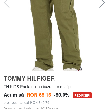
TOMMY HILFIGER
TH KIDS Pantaloni cu buzunare multiple
Acum să
RON 68.16
-80,0%
REDUCERI
pret recomandat
RON 340.79
**
Cel mai bun preț ultimele 30 de zile
: RON 68.16