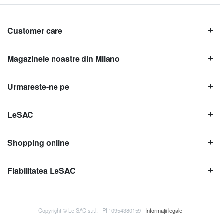
Customer care
Magazinele noastre din Milano
Urmareste-ne pe
LeSAC
Shopping online
Fiabilitatea LeSAC
Copyright © Le SAC s.r.l. | PI 10954380159 |
Informații legale