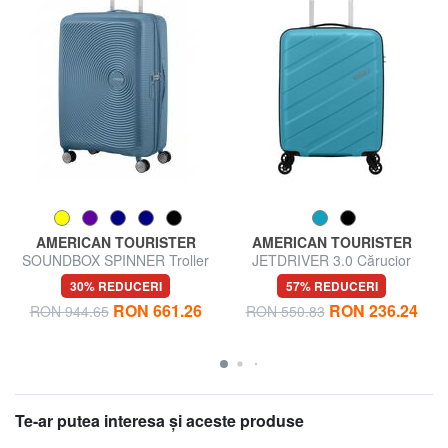
AMERICAN TOURISTER
AMERICAN TOURISTER
SOUNDBOX SPINNER Troller
JETDRIVER 3.0 Cărucior
mediu, extensibil
pentru bagaje de mână
30% REDUCERI
57% REDUCERI
RON 661.26
RON 236.24
RON 944.65
RON 550.83
Te-ar putea interesa şi aceste produse