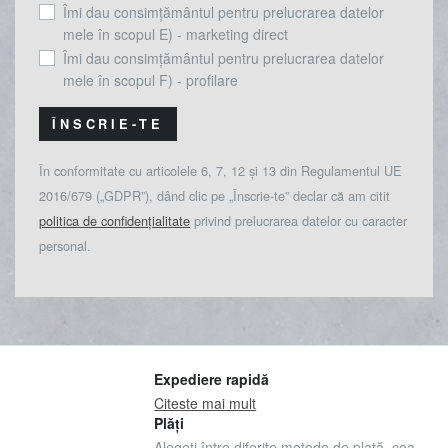
Îmi dau consimțământul pentru prelucrarea datelor
mele în scopul E) - marketing direct
Îmi dau consimțământul pentru prelucrarea datelor
mele în scopul F) - profilare
ÎNSCRIE-TE
În conformitate cu articolele 6, 7, 12 și 13 din Regulamentul UE
2016/679 („GDPR”), dând clic pe „Înscrie-te” declar că am citit
politica de confidențialitate
privind prelucrarea datelor cu caracter
personal.
Expediere rapidă
Citeste mai mult
Plăți
Alegeți între diferite metode de plată, cea