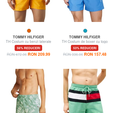
TOMMY HILFIGER
TOMMY HILFIGER
TH Costum cu benzi laterale
TH Costum de boxer cu logo
cu monogramă
vertical
56% REDUCERI
53% REDUCERI
RON 209.99
RON 157.48
RON 472.06
RON 336.06