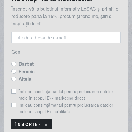
Înscrieți-vă la buletinul informativ LeSAC și primiți o
reducere
pana la
15%, precum și tendințe, știri și
inspirații de stil.
Gen
Barbat
Femeie
Altele
Îmi dau consimțământul pentru prelucrarea datelor
mele în scopul E) - marketing direct
Îmi dau consimțământul pentru prelucrarea datelor
mele în scopul F) - profilare
ÎNSCRIE-TE