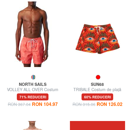
NORTH SAILS
SUN68
VOLLEY ALL OVER Costum
TRIBALE Costum de plajă
de baie
pentru bărbați
71% REDUCERI
60% REDUCERI
RON 104.97
RON 126.02
RON 367.04
RON 315.06