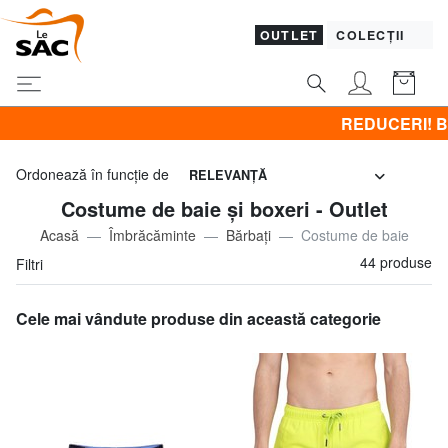
OUTLET
COLECȚII
REDUCERI! BRACCIALINI la - 50% | -
Ordonează în funcţie de
RELEVANŢĂ
Costume de baie și boxeri - Outlet
Acasă
Îmbrăcăminte
Bărbaţi
Costume de baie
44 produse
Filtri
Cele mai vândute produse din această categorie