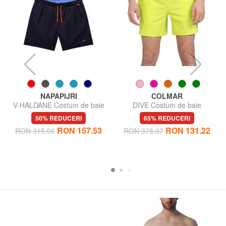
NAPAPIJRI
COLMAR
V-HALDANE Costum de baie
DIVE Costum de baie
50% REDUCERI
65% REDUCERI
RON 157.53
RON 131.22
RON 315.06
RON 378.07