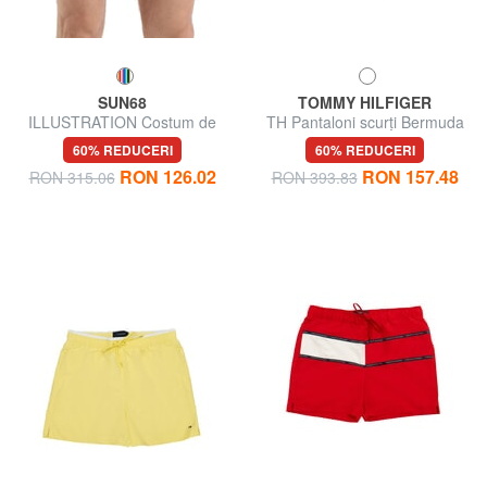
SUN68
TOMMY HILFIGER
ILLUSTRATION Costum de
TH Pantaloni scurți Bermuda
plajă pentru bărbați
60% REDUCERI
60% REDUCERI
RON 126.02
RON 157.48
RON 315.06
RON 393.83