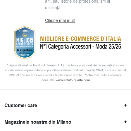
ani, sau istorie de profesionalism și
eficiență.
Citeste mai mult
* Sigiliu eliberat de Institutul German ITQF pe baza unei evaluări de experți și a unui
sondaj online reprezentativ al populației italiene, realizat în aprilie 2024, care a colectat
322.797 de recenzii ale clienților la plata unei licențe. Pentru mai multe informații,
consultați
www.istituto-qualita.com
Customer care
Magazinele noastre din Milano