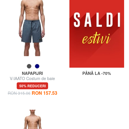
NAPAPIJRI
PÂNĂ LA -70%
V-IAATO Costum de baie
50% REDUCERI
RON 157.53
RON 315.06