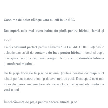
Costume de baie: trăiește vara cu stil la Le SAC
Descoperă cele mai bune haine de plajă pentru bărbați, femei și
copii
Cauți
costumul perfect
pentru sărbători? La
Le SAC
Outlet, veți găsi o
selecție exclusivă de
costume de baie pentru bărbați
, femei și copii,
concepute pentru a combina
designul la modă
,
materialele tehnice
și
confortul maxim
.
De la plaje tropicale la piscine urbane, ținutele noastre
de plajă
sunt
aliatul perfect pentru orice tip de aventură de vară. Descoperă cele mai
îndrăgite piese vestimentare ale sezonului și reînnoiește-ți
ținuta de
vară
cu stil.
Îmbrăcăminte de plajă pentru fiecare siluetă și stil