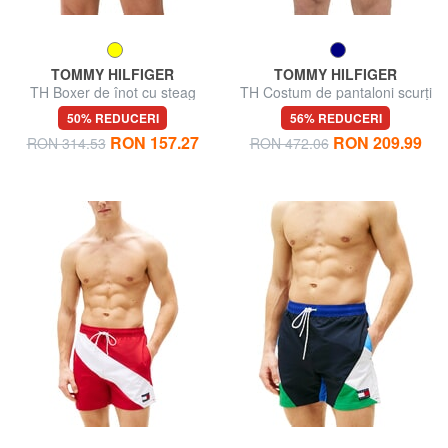
TOMMY HILFIGER
TOMMY HILFIGER
TH Boxer de înot cu steag
TH Costum de pantaloni scurți
lateral
cu micro-model
50% REDUCERI
56% REDUCERI
RON 157.27
RON 209.99
RON 314.53
RON 472.06