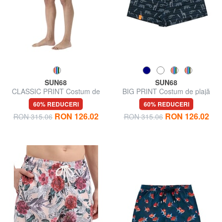
SUN68
SUN68
CLASSIC PRINT Costum de
BIG PRINT Costum de plajă
plajă pentru bărbați
pentru bărbați
60% REDUCERI
60% REDUCERI
RON 126.02
RON 126.02
RON 315.06
RON 315.06