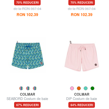
boxer imprimat
70% REDUCERI
70% REDUCERI
de la RON 367.04
de la RON 367.04
RON 102.39
RON 102.39
COLMAR
COLMAR
SEABORD Costum de baie
DIP Costum de baie
67% REDUCERI
64% REDUCERI