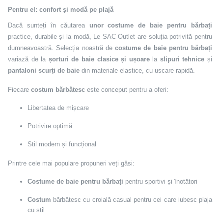
Pentru el: confort și modă pe plajă
Dacă sunteți în căutarea
unor costume de baie pentru bărbați
practice, durabile și la modă, Le SAC Outlet are soluția potrivită pentru
dumneavoastră. Selecția noastră de
costume de baie pentru bărbați
variază de la
șorturi de baie clasice și ușoare
la
slipuri tehnice
și
pantaloni scurți de baie
din materiale elastice, cu uscare rapidă.
Fiecare
costum bărbătesc
este conceput pentru a oferi:
Libertatea de mișcare
Potrivire optimă
Stil modern și funcțional
Printre cele mai populare propuneri veți găsi:
Costume de baie pentru bărbați
pentru sportivi și înotători
Costum
bărbătesc cu croială casual pentru cei care iubesc plaja
cu stil