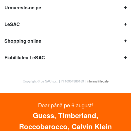
Urmareste-ne pe
LeSAC
Shopping online
Fiabilitatea LeSAC
Copyright © Le SAC s.r.l. | PI 10954380159 |
Informații legale
Doar până pe 6 august!
Guess, Timberland,
Roccobarocco, Calvin Klein