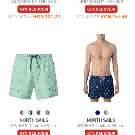
SUMMER BY THE SEA
SUMMER BY THE SEA
Costum de baie
Costum de baie
64% REDUCERI
62% REDUCERI
RON 131.22
RON 157.48
RON 367.04
RON 419.55
NORTH SAILS
NORTH SAILS
RIVIERA Costum 36 cm.
RIVIERA Costum 36 cm.
64% REDUCERI
64% REDUCERI