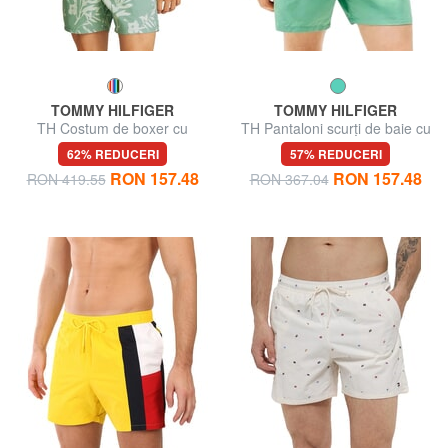
TOMMY HILFIGER
TOMMY HILFIGER
TH Costum de boxer cu
TH Pantaloni scurți de baie cu
model
logo-ul steagului
62% REDUCERI
57% REDUCERI
RON 157.48
RON 157.48
RON 419.55
RON 367.04