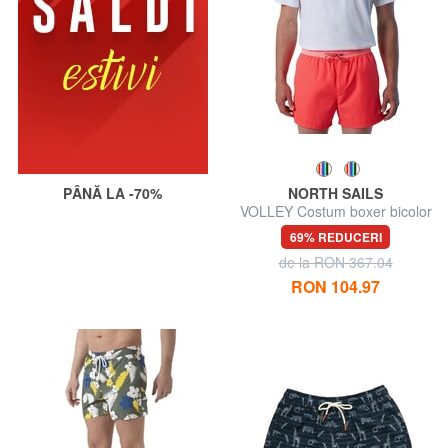
PÂNĂ LA -70%
NORTH SAILS
VOLLEY Costum boxer bicolor
69% REDUCERI
de la RON 367.04
RON 104.97