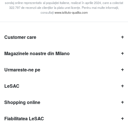
sondaj online reprezentativ al populației italiene, realizat în aprilie 2024, care a colectat
322.797 de recenzii ale clienților la plata unei licențe. Pentru mai multe informații,
consultați
www.istituto-qualita.com
Customer care
Magazinele noastre din Milano
Urmareste-ne pe
LeSAC
Shopping online
Fiabilitatea LeSAC