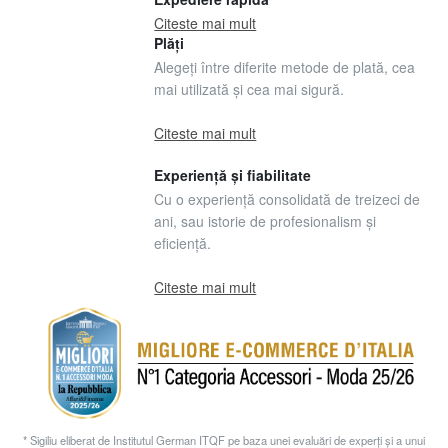
Citeste mai mult
Plăți
Alegeți între diferite metode de plată, cea
mai utilizată și cea mai sigură.
Citeste mai mult
Experiență și fiabilitate
Cu o experiență consolidată de treizeci de
ani, sau istorie de profesionalism și
eficiență.
Citeste mai mult
* Sigiliu eliberat de Institutul German ITQF pe baza unei evaluări de experți și a unui