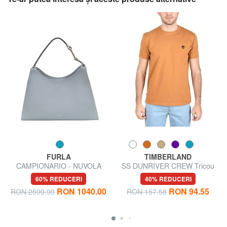
FURLA
TIMBERLAND
CAMPIONARIO - NUVOLA
SS DUNRIVER CREW Tricou
Geantă de umăr
din bumbac
60% REDUCERI
40% REDUCERI
RON 1040.00
RON 94.55
RON 2599.99
RON 157.58