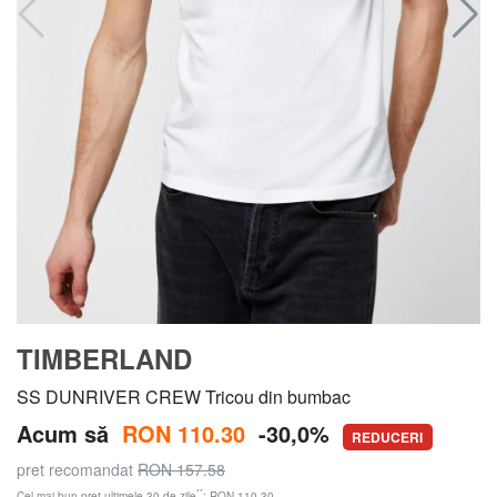
TIMBERLAND
SS DUNRIVER CREW Tricou din bumbac
Acum să
RON 110.30
-30,0%
REDUCERI
pret recomandat
RON 157.58
**
Cel mai bun preț ultimele 30 de zile
: RON 110.30