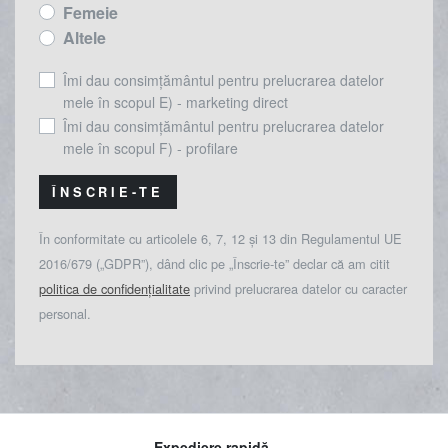
Femeie
Altele
Îmi dau consimțământul pentru prelucrarea datelor
mele în scopul E) - marketing direct
Îmi dau consimțământul pentru prelucrarea datelor
mele în scopul F) - profilare
ÎNSCRIE-TE
În conformitate cu articolele 6, 7, 12 și 13 din Regulamentul UE
2016/679 („GDPR”), dând clic pe „Înscrie-te” declar că am citit
politica de confidențialitate
privind prelucrarea datelor cu caracter
personal.
Expediere rapidă