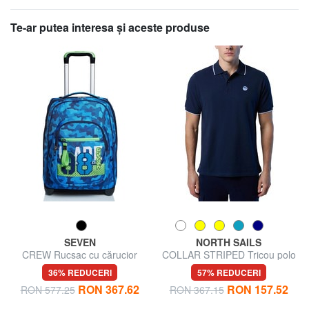
Te-ar putea interesa şi aceste produse
SEVEN
NORTH SAILS
CREW Rucsac cu cărucior
COLLAR STRIPED Tricou polo
cu maneca scurta din bumbac
36% REDUCERI
57% REDUCERI
RON 367.62
RON 157.52
RON 577.25
RON 367.15