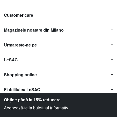
Customer care
Magazinele noastre din Milano
Urmareste-ne pe
LeSAC
Shopping online
Fiabilitatea LeSAC
Obține până la 15% reducere
Abonează-te la buletinul informativ
Copyright © Le SAC s.r.l. | PI 10954380159 |
Informații legale