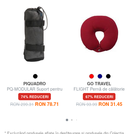
PIQUADRO
GO TRAVEL
PQ-MODULAR Suport pentru
FLIGHT Pernă de călătorie
sticle de apă
74% REDUCERI
67% REDUCERI
RON 78.71
RON 31.45
RON 299.31
RON 93.99
* Excluzând produsele aflate în desfășurare și produsele din Colecția