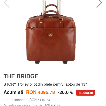
THE BRIDGE
STORY Trolley pilot din piele pentru laptop de 13"
Acum să
RON 4095.78
-20,0%
REDUCERI
pret recomandat
RON 5119.73
**
Cel mai bun preț ultimele 30 de zile
: RON 4095.78