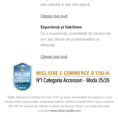
mai utilizată și cea mai sigură.
Citeste mai mult
Experiență și fiabilitate
Cu o experiență consolidată de treizeci de
ani, sau istorie de profesionalism și
eficiență.
Citeste mai mult
* Sigiliu eliberat de Institutul German ITQF pe baza unei evaluări de experți și a unui
sondaj online reprezentativ al populației italiene, realizat în aprilie 2024, care a colectat
322.797 de recenzii ale clienților la plata unei licențe. Pentru mai multe informații,
consultați
www.istituto-qualita.com