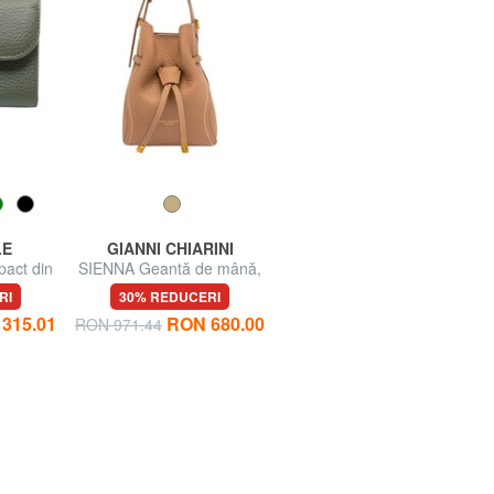
LE
GIANNI CHIARINI
FURLA
act din
SIENNA Geantă de mână,
CAMPIONARIO - RIVA
cu curea de umăr
Geantă de umăr, piele
RI
30% REDUCERI
70% REDUCERI
315.01
RON 680.00
RON 971.44
RON 2047.89
RON 614.37