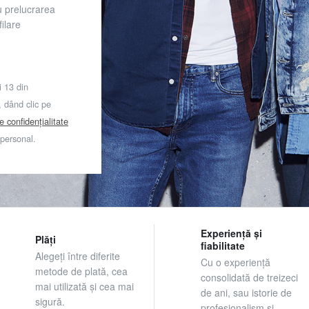
u prelucrarea
ilare
i 13 din
dând clic pe
de confidențialitate
 personal.
Experiență și
Plăți
fiabilitate
Alegeți între diferite
Cu o experiență
metode de plată, cea
consolidată de treizeci
mai utilizată și cea mai
de ani, sau istorie de
sigură.
profesionalism și