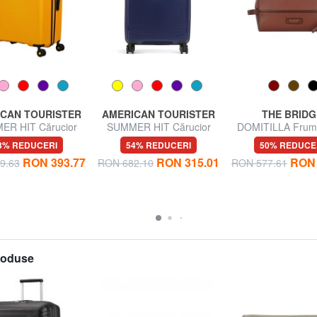
CAN TOURISTER
AMERICAN TOURISTER
THE BRIDG
ER HIT Cărucior
SUMMER HIT Cărucior
DOMITILLA Frum
mare
pentru bagaje de mână
pielii
3% REDUCERI
54% REDUCERI
50% REDUCE
RON 393.77
RON 315.01
RON 
9.63
RON 682.10
RON 577.61
produse