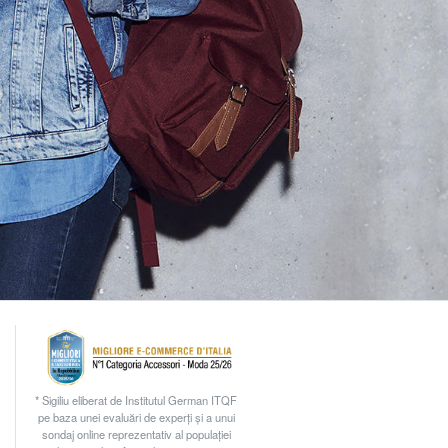
* Sigiliu eliberat de Institutul German ITQF
pe baza unei evaluări de experți și a unui
sondaj online reprezentativ al populației