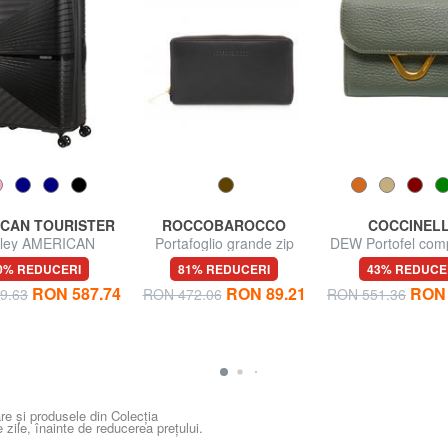
CAN TOURISTER
ROCCOBAROCCO
COCCINEL
lley AMERICAN
Portafoglio grande zip
DEW Portofel comp
STER AIRCONIC,
around in pelle
piele
0% REDUCERI
81% REDUCERI
43% REDUCE
iuni mari, ușoare
RON 587.74
RON 89.21
RON 
9.63
RON 472.06
RON 551.36
re și produsele din Colecția
e zile, înainte de reducerea prețului.