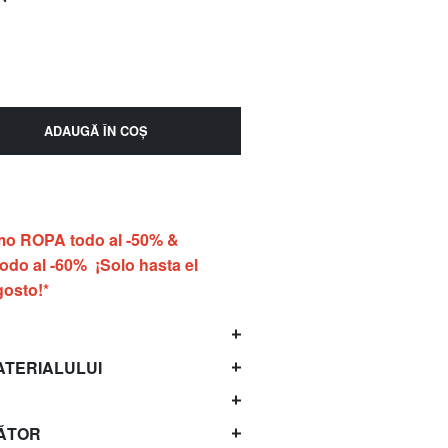
ADAUGĂ ÎN COŞ
o ROPA todo al -50% &
do al -60% ¡Solo hasta el
gosto!*
ATERIALULUI
ĂTOR