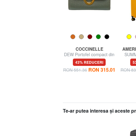
ROCCOBAROCCO
COCCINELLE
AMERI
Portafoglio grande zip
DEW Portofel compact din
SUMM
around in pelle
piele
81% REDUCERI
43% REDUCERI
5
4
RON 89.21
RON 315.01
RON 472.06
RON 551.36
RON 83
Te-ar putea interesa şi aceste 