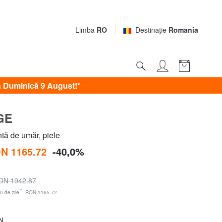
Limba
RO
Destinaţie
Romania
 Duminică 9 August!*
GE
ă de umăr, piele
N 1165.72
-40,0%
ON 1942.87
**
0 de zile
: RON 1165.72
N