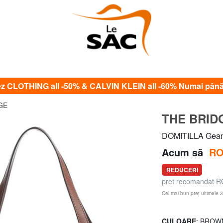
CLOTHING all -50% & CALVIN KLEIN all -60% Numai până
GE
THE BRID
DOMITILLA Geant
Acum să
RO
REDUCERI
pret recomandat
R
Cel mai bun preț ultimele 3
CULOARE
: BROW