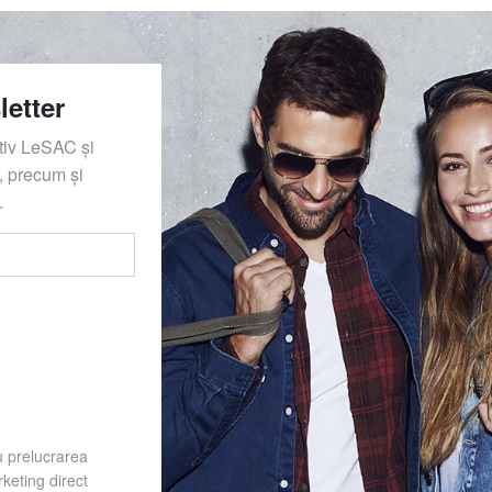
letter
ativ LeSAC și
 precum și
.
u prelucrarea
keting direct