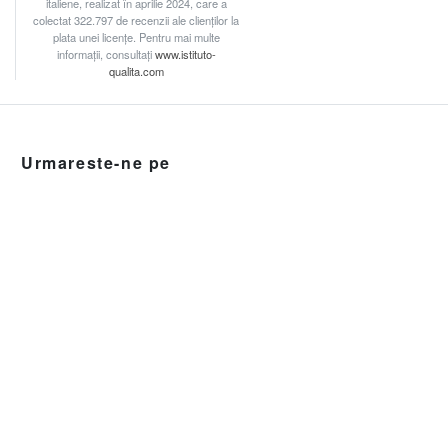
italiene, realizat în aprilie 2024, care a
colectat 322.797 de recenzii ale clienților la
plata unei licențe. Pentru mai multe
informații, consultați
www.istituto-
qualita.com
Urmareste-ne pe