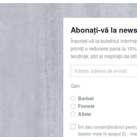
Abonați-vă la news
Înscrieți-vă la buletinul inform
primiți o reducere
pana la
15%,
tendințe, știri și inspirații de stil
Gen
Barbat
Femeie
Altele
Îmi dau consimțământul pentr
datelor mele în scopul E) - mar