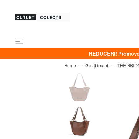
OUTLET
COLECȚII
REDUCERI! Promovez 
Home
Genți femei
THE BRID