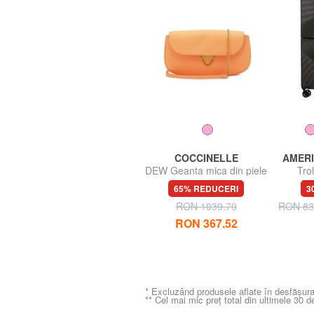
GO TRAVEL
COCCINELLE
AMERI
FLIGHT Pernă de călătorie
DEW Geanta mica din piele
Tro
ciocanita
TURI
67% REDUCERI
65% REDUCERI
3
dimens
RON 31.45
RON 93.99
RON 1039.70
RON 83
RON 367.52
* Excluzând produsele aflate în desfășura
** Cel mai mic preț total din ultimele 30 d