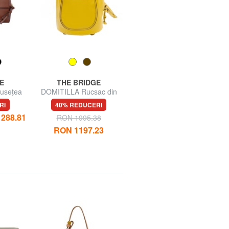
E
THE BRIDGE
THE BRIDGE
usețea
DOMITILLA Rucsac din
DOMITILLA Portofel mediu
piele
din piele cu fermoar
RI
40% REDUCERI
50% REDUCERI
288.81
RON 485.72
RON 1995.38
RON 971.44
RON 1197.23