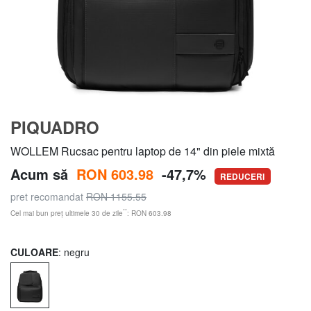
PIQUADRO
WOLLEM Rucsac pentru laptop de 14" din piele mixtă
Acum să
RON 603.98
-47,7%
REDUCERI
pret recomandat
RON 1155.55
**
Cel mai bun preț ultimele 30 de zile
: RON 603.98
CULOARE
: negru