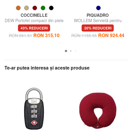
COCCINELLE
PIQUADRO
DEW Portofel compact din piele
WOLLEM Servietă pentru
laptop și iPad Pro de 12,9"
43% REDUCERI
20% REDUCERI
RON 315.10
RON 924.44
RON 551.51
RON 1155.55
Te-ar putea interesa şi aceste produse