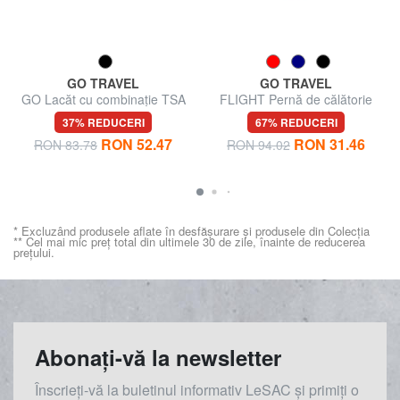
GO TRAVEL
GO TRAVEL
GO Lacăt cu combinație TSA
FLIGHT Pernă de călătorie
37% REDUCERI
67% REDUCERI
RON 52.47
RON 31.46
RON 83.78
RON 94.02
* Excluzând produsele aflate în desfășurare și produsele din Colecția
** Cel mai mic preț total din ultimele 30 de zile, înainte de reducerea
prețului.
Abonați-vă la newsletter
Înscrieți-vă la buletinul informativ LeSAC și primiți o