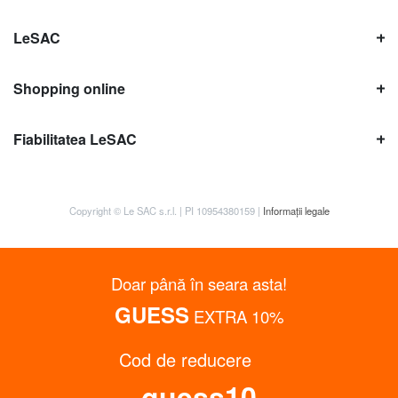
LeSAC
Shopping online
Fiabilitatea LeSAC
Copyright © Le SAC s.r.l. | PI 10954380159 |
Informații legale
Doar până în seara asta!
GUESS
EXTRA 10%
Cod de reducere
Obține până la 15% reducere
guess10
Abonează-te la buletinul informativ