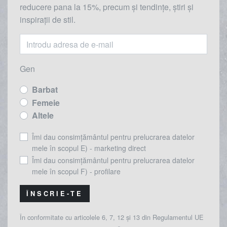
reducere
pana la
15%, precum și tendințe, știri și
inspirații de stil.
Gen
Barbat
Femeie
Altele
Îmi dau consimțământul pentru prelucrarea datelor
mele în scopul E) - marketing direct
Îmi dau consimțământul pentru prelucrarea datelor
mele în scopul F) - profilare
ÎNSCRIE-TE
În conformitate cu articolele 6, 7, 12 și 13 din Regulamentul UE