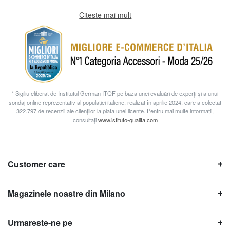
Citeste mai mult
* Sigiliu eliberat de Institutul German ITQF pe baza unei evaluări de experți și a unui
sondaj online reprezentativ al populației italiene, realizat în aprilie 2024, care a colectat
322.797 de recenzii ale clienților la plata unei licențe. Pentru mai multe informații,
consultați
www.istituto-qualita.com
Customer care
Magazinele noastre din Milano
Urmareste-ne pe