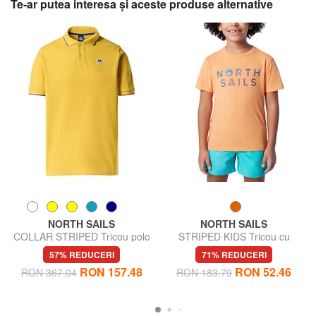
Te-ar putea interesa şi aceste produse alternative
NORTH SAILS
NORTH SAILS
COLLAR STRIPED Tricou polo
STRIPED KIDS Tricou cu
cu maneca scurta din bumbac
mânecă scurtă
57% REDUCERI
71% REDUCERI
RON 157.48
RON 52.46
RON 367.04
RON 183.79