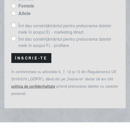
Femeie
Altele
Îmi dau consimțământul pentru prelucrarea datelor
mele în scopul E) - marketing direct
Îmi dau consimțământul pentru prelucrarea datelor
mele în scopul F) - profilare
ÎNSCRIE-TE
În conformitate cu articolele 6, 7, 12 și 13 din Regulamentul UE
2016/679 („GDPR”), dând clic pe „Înscrie-te” declar că am citit
politica de confidențialitate
privind prelucrarea datelor cu caracter
personal.