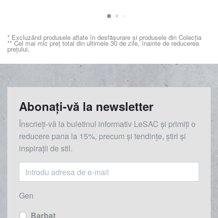
* Excluzând produsele aflate în desfășurare și produsele din Colecția
** Cel mai mic preț total din ultimele 30 de zile, înainte de reducerea
prețului.
Abonați-vă la newsletter
Înscrieți-vă la buletinul informativ LeSAC și primiți o
reducere
pana la
15%, precum și tendințe, știri și
inspirații de stil.
Gen
Barbat