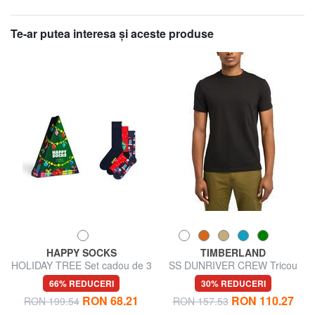
Te-ar putea interesa şi aceste produse
HAPPY SOCKS
TIMBERLAND
HOLIDAY TREE Set cadou de 3
SS DUNRIVER CREW Tricou
perechi de șosete
din bumbac
66% REDUCERI
30% REDUCERI
RON 68.21
RON 110.27
RON 199.54
RON 157.53