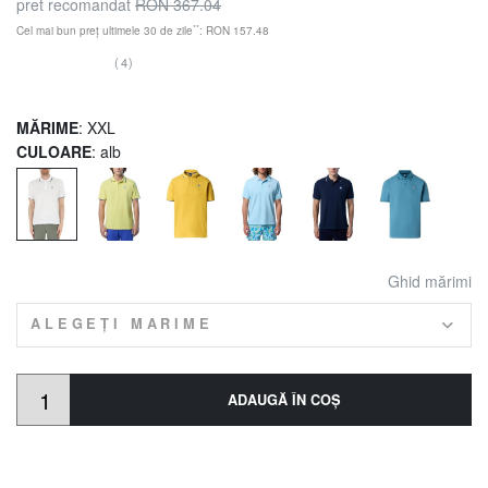
pret recomandat
RON 367.04
**
Cel mai bun preț ultimele 30 de zile
: RON 157.48
(4)
MĂRIME
: XXL
CULOARE
: alb
Ghid mărimi
ALEGEȚI MARIME
ADAUGĂ ÎN COŞ