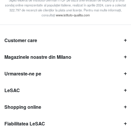
* Sigiliu eliberat de Institutul German ITQF pe baza unei evaluări de experți și a unui
sondaj online reprezentativ al populației italiene, realizat în aprilie 2024, care a colectat
322.797 de recenzii ale clienților la plata unei licențe. Pentru mai multe informații,
consultați
www.istituto-qualita.com
Customer care
Magazinele noastre din Milano
Urmareste-ne pe
LeSAC
Shopping online
Fiabilitatea LeSAC