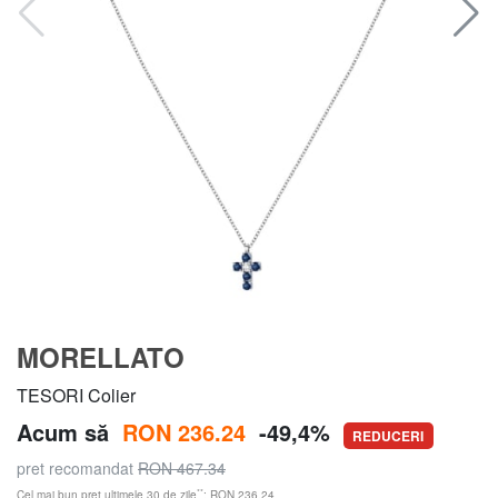
MORELLATO
TESORI Colier
Acum să
RON 236.24
-49,4%
REDUCERI
pret recomandat
RON 467.34
**
Cel mai bun preț ultimele 30 de zile
: RON 236.24