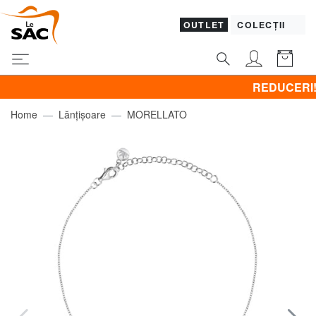
OUTLET
COLECȚII
REDUCERI! Promo
Home
Lănțișoare
MORELLATO