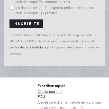
mele în scopul E) - marketing direct
Îmi dau consimțământul pentru prelucrarea datelor
mele în scopul F) - profilare
ÎNSCRIE-TE
În conformitate cu articolele 6, 7, 12 și 13 din Regulamentul UE
2016/679 („GDPR”), dând clic pe „Înscrie-te” declar că am citit
politica de confidențialitate
privind prelucrarea datelor cu caracter
personal.
Expediere rapidă
Citeste mai mult
Plăți
Alegeți între diferite metode de plată, cea
mai utilizată și cea mai sigură.