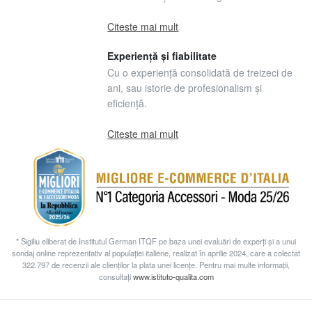
Citeste mai mult
Experiență și fiabilitate
Cu o experiență consolidată de treizeci de
ani, sau istorie de profesionalism și
eficiență.
Citeste mai mult
* Sigiliu eliberat de Institutul German ITQF pe baza unei evaluări de experți și a unui
sondaj online reprezentativ al populației italiene, realizat în aprilie 2024, care a colectat
322.797 de recenzii ale clienților la plata unei licențe. Pentru mai multe informații,
consultați
www.istituto-qualita.com