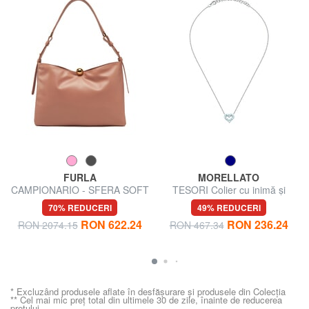
FURLA
MORELLATO
CAMPIONARIO - SFERA SOFT
TESORI Colier cu inimă și
Geantă de umăr, piele,
zirconii
70% REDUCERI
49% REDUCERI
fabricată în Italia
RON 622.24
RON 236.24
RON 2074.15
RON 467.34
* Excluzând produsele aflate în desfășurare și produsele din Colecția
** Cel mai mic preț total din ultimele 30 de zile, înainte de reducerea
prețului.