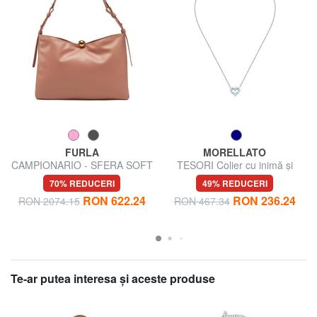
FURLA
MORELLATO
CAMPIONARIO - SFERA SOFT
TESORI Colier cu inimă și
Geantă de umăr, piele,
zirconii
70% REDUCERI
49% REDUCERI
fabricată în Italia
RON 622.24
RON 236.24
RON 2074.15
RON 467.34
Te-ar putea interesa şi aceste produse