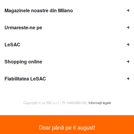
Magazinele noastre din Milano
Urmareste-ne pe
LeSAC
Shopping online
Fiabilitatea LeSAC
Copyright © Le SAC s.r.l. | PI 10954380159 |
Informații legale
Doar până pe 6 august!