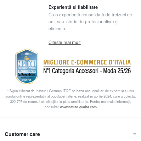
Experiență și fiabilitate
Cu o experiență consolidată de treizeci de
ani, sau istorie de profesionalism și
eficiență.
Citeste mai mult
* Sigiliu eliberat de Institutul German ITQF pe baza unei evaluări de experți și a unui
sondaj online reprezentativ al populației italiene, realizat în aprilie 2024, care a colectat
322.797 de recenzii ale clienților la plata unei licențe. Pentru mai multe informații,
consultați
www.istituto-qualita.com
Customer care