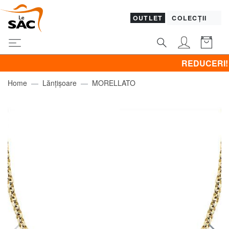
OUTLET
COLECȚII
REDUCERI! BRACCI
Home
Lănțișoare
MORELLATO