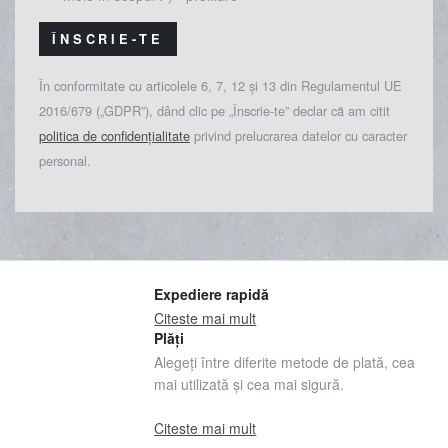
ÎNSCRIE-TE
În conformitate cu articolele 6, 7, 12 și 13 din Regulamentul UE
2016/679 („GDPR”), dând clic pe „Înscrie-te” declar că am citit
politica de confidențialitate
privind prelucrarea datelor cu caracter
personal.
Expediere rapidă
Citeste mai mult
Plăți
Alegeți între diferite metode de plată, cea
mai utilizată și cea mai sigură.
Citeste mai mult