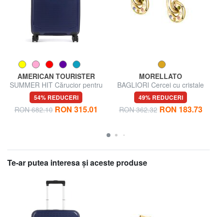
AMERICAN TOURISTER
MORELLATO
SUMMER HIT Cărucior pentru
BAGLIORI Cercei cu cristale
bagaje de mână
colorate
54% REDUCERI
49% REDUCERI
RON 315.01
RON 183.73
RON 682.10
RON 362.32
Te-ar putea interesa şi aceste produse