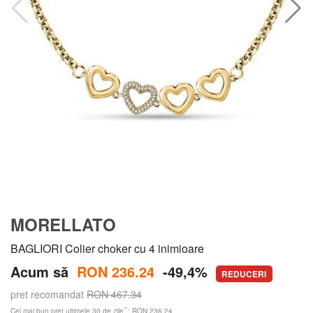
MORELLATO
BAGLIORI Colier choker cu 4 inimioare
Acum să
RON 236.24
-49,4%
REDUCERI
pret recomandat
RON 467.34
**
Cel mai bun preț ultimele 30 de zile
: RON 236.24