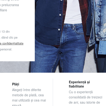
u prelucrarea
ilare
i 13 din
dând clic pe
de confidențialitate
 personal.
Experiență și
Plăți
fiabilitate
Alegeți între diferite
Cu o experiență
metode de plată, cea
consolidată de treizeci
mai utilizată și cea mai
de ani, sau istorie de
sigură.