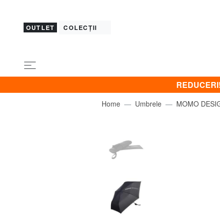
OUTLET
COLECȚII
REDUCERI! B
Home
Umbrele
MOMO DESI