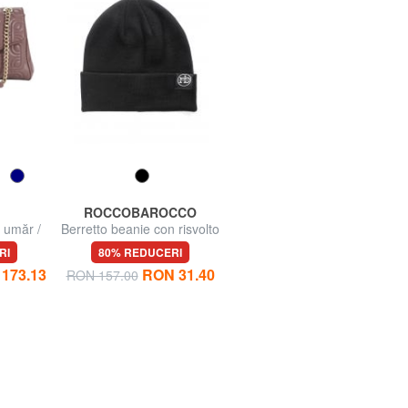
ROCCOBAROCCO
BRACCIALINI
 umăr /
Berretto beanie con risvolto
CARTOLINE Mini umbrela
body
imprimata
RI
80% REDUCERI
71% REDUCERI
173.13
RON 31.40
RON 104.97
RON 157.00
RON 362.32