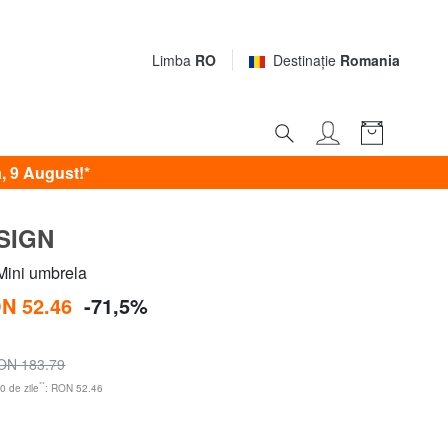
Limba
RO
Destinaţie
Romania
, 9 August!*
SIGN
ni umbrela
N 52.46
-71,5%
ON 183.79
**
0 de zile
: RON 52.46