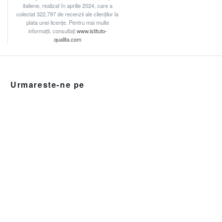
italiene, realizat în aprilie 2024, care a
colectat 322.797 de recenzii ale clienților la
plata unei licențe. Pentru mai multe
informații, consultați
www.istituto-
qualita.com
Urmareste-ne pe