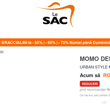
RACCIALINI la - 50% | - 60% | - 70% Numai până Duminică
GN
MOMO DE
URBAN STYLE Mi
Acum să
RO
REDUCERI
pret recomandat
R
Cel mai bun preț ultimele 3
(7)