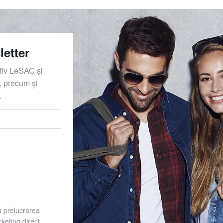
letter
ativ LeSAC și
 precum și
.
u prelucrarea
keting direct