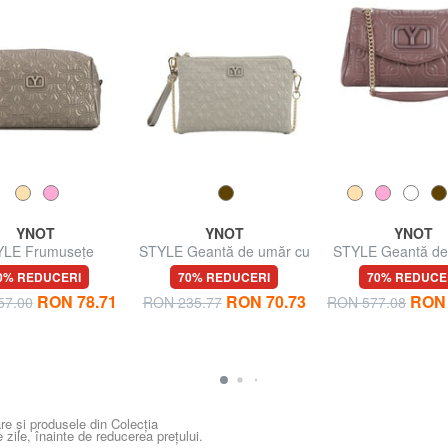
YNOT
YNOT
YNOT
LE Frumuseţe
STYLE Geantă de umăr cu
STYLE Geantă de
lanț
geantă cross
0% REDUCERI
70% REDUCERI
70% REDUCE
RON 78.71
RON 70.73
RON 
57.00
RON 235.77
RON 577.08
re și produsele din Colecția
e zile, înainte de reducerea prețului.