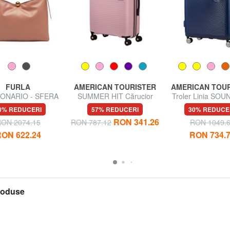
FURLA
AMERICAN TOURISTER
AMERICAN TOU
ONARIO - SFERA
SUMMER HIT Cărucior
Troler Linia SO
Geantă de umăr,
mediu
dimensiuni ma
0% REDUCERI
57% REDUCERI
30% REDUCE
 fabricată în Italia
extensibilă
RON 341.26
ON 2074.15
RON 787.12
RON 1049.
ON 622.24
RON 734.
produse