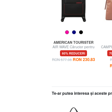
COCCINELLE
AMERICAN TOURISTER
,
CHARLOTTE Rucsac din
AIR WAVE Cărucior pentru
CAMPI
piele
bagaje de mână
SOFT 
45% REDUCERI
60% REDUCERI
7
piele,
4
RON 230.83
RON 1522.79
RON 577.08
R
RON 837.53
R
Te-ar putea interesa şi aceste 