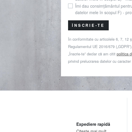
Îmi dau consimțământul pentr
datelor mele în scopul F) - prof
ÎNSCRIE-TE
În conformitate cu articolele 6, 7, 12 ș
Regulamentul UE 2016/679 („GDPR”), 
„Înscrie-te” declar că am citit
politica 
privind prelucrarea datelor cu caracter
Expediere rapidă
Citeste mai mult