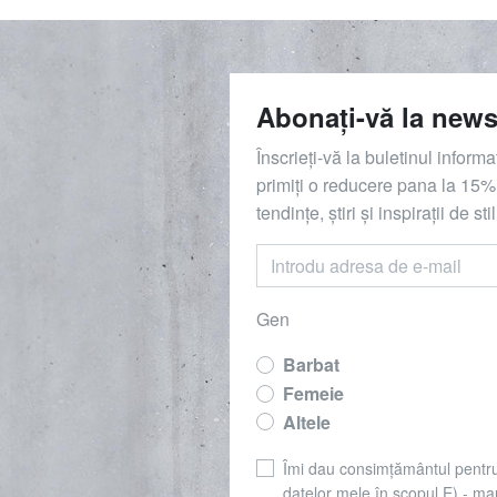
Abonați-vă la news
Înscrieți-vă la buletinul inform
primiți o reducere
pana la
15%,
tendințe, știri și inspirații de stil
Gen
Barbat
Femeie
Altele
Îmi dau consimțământul pentr
datelor mele în scopul E) - mar