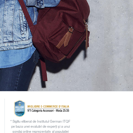
* Sigiliu eliberat de Institutul German ITQF
pe baza unei evaluări de experți și a unui
sondaj online reprezentativ al populației