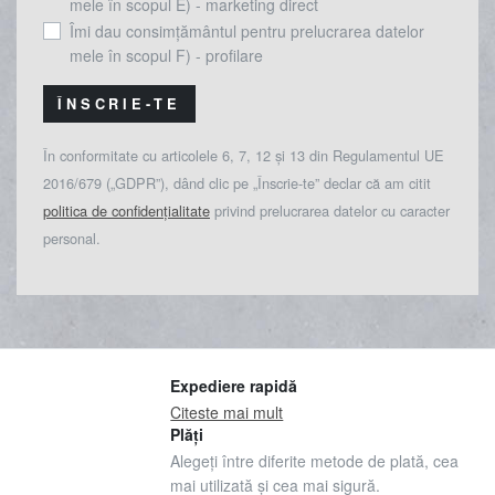
mele în scopul E) - marketing direct
Îmi dau consimțământul pentru prelucrarea datelor
mele în scopul F) - profilare
ÎNSCRIE-TE
În conformitate cu articolele 6, 7, 12 și 13 din Regulamentul UE
2016/679 („GDPR”), dând clic pe „Înscrie-te” declar că am citit
politica de confidențialitate
privind prelucrarea datelor cu caracter
personal.
Expediere rapidă
Citeste mai mult
Plăți
Alegeți între diferite metode de plată, cea
mai utilizată și cea mai sigură.