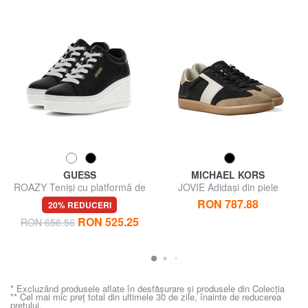
GUESS
MICHAEL KORS
ROAZY Teniși cu platformă de
JOVIE Adidași din piele
7,5 cm
RON 787.88
20% REDUCERI
RON 525.25
RON 656.56
* Excluzând produsele aflate în desfășurare și produsele din Colecția
** Cel mai mic preț total din ultimele 30 de zile, înainte de reducerea
prețului.