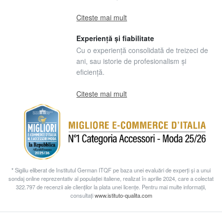
Citeste mai mult
Experiență și fiabilitate
Cu o experiență consolidată de treizeci de
ani, sau istorie de profesionalism și
eficiență.
Citeste mai mult
* Sigiliu eliberat de Institutul German ITQF pe baza unei evaluări de experți și a unui
sondaj online reprezentativ al populației italiene, realizat în aprilie 2024, care a colectat
322.797 de recenzii ale clienților la plata unei licențe. Pentru mai multe informații,
consultați
www.istituto-qualita.com