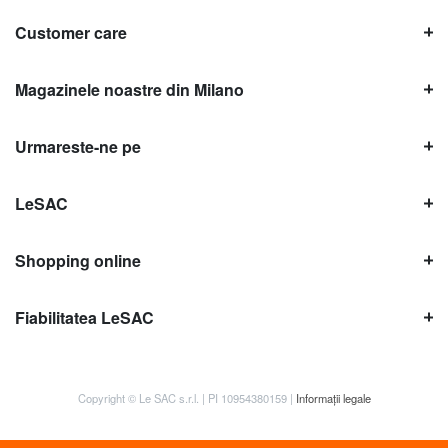
Customer care
Magazinele noastre din Milano
Urmareste-ne pe
LeSAC
Shopping online
Fiabilitatea LeSAC
Copyright © Le SAC s.r.l. | PI 10954380159 |
Informații legale