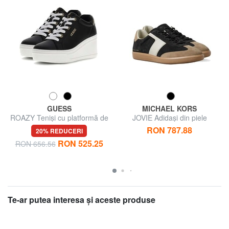
GUESS
MICHAEL KORS
ROAZY Teniși cu platformă de
JOVIE Adidași din piele
7,5 cm
RON 787.88
20% REDUCERI
RON 525.25
RON 656.56
Te-ar putea interesa şi aceste produse