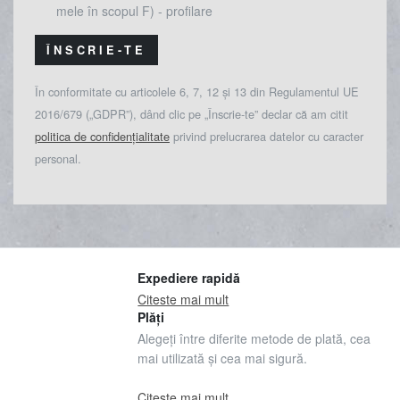
mele în scopul F) - profilare
ÎNSCRIE-TE
În conformitate cu articolele 6, 7, 12 și 13 din Regulamentul UE
2016/679 („GDPR”), dând clic pe „Înscrie-te” declar că am citit
politica de confidențialitate
privind prelucrarea datelor cu caracter
personal.
Expediere rapidă
Citeste mai mult
Plăți
Alegeți între diferite metode de plată, cea
mai utilizată și cea mai sigură.
Citeste mai mult