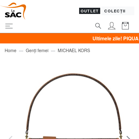
OUTLET
COLECȚII
Ultimele zile! PIQUADRO, G
Home
Genți femei
MICHAEL KORS