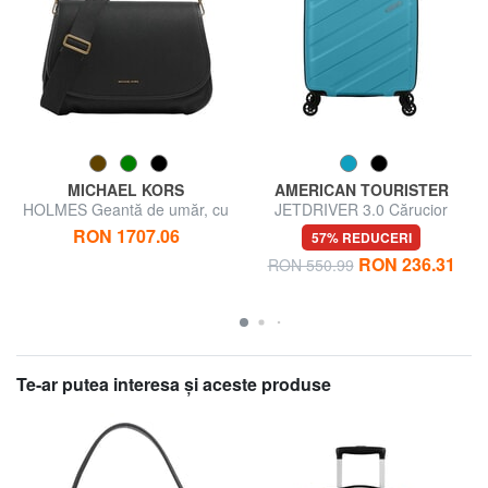
MICHAEL KORS
AMERICAN TOURISTER
HOLMES Geantă de umăr, cu
JETDRIVER 3.0 Cărucior
curea de umăr
pentru bagaje de mână
RON 1707.06
57% REDUCERI
RON 236.31
RON 550.99
Te-ar putea interesa şi aceste produse