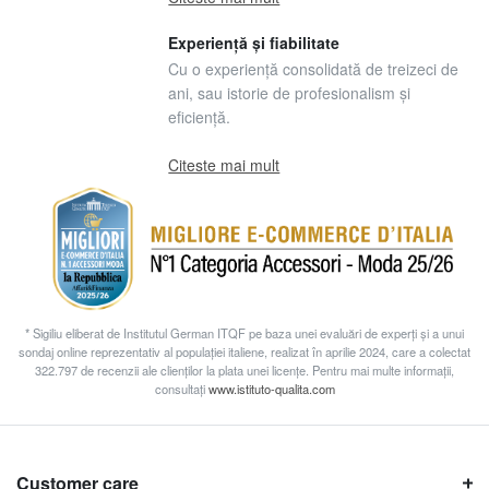
Experiență și fiabilitate
Cu o experiență consolidată de treizeci de
ani, sau istorie de profesionalism și
eficiență.
Citeste mai mult
* Sigiliu eliberat de Institutul German ITQF pe baza unei evaluări de experți și a unui
sondaj online reprezentativ al populației italiene, realizat în aprilie 2024, care a colectat
322.797 de recenzii ale clienților la plata unei licențe. Pentru mai multe informații,
consultați
www.istituto-qualita.com
Customer care