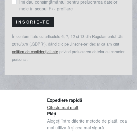
Îmi dau consimțământul pentru prelucrarea datelor
mele în scopul F) - profilare
ÎNSCRIE-TE
În conformitate cu articolele 6, 7, 12 și 13 din Regulamentul UE
2016/679 („GDPR”), dând clic pe „Înscrie-te” declar că am citit
politica de confidențialitate
privind prelucrarea datelor cu caracter
personal.
Expediere rapidă
Citeste mai mult
Plăți
Alegeți între diferite metode de plată, cea
mai utilizată și cea mai sigură.