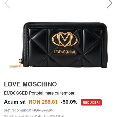
LOVE MOSCHINO
EMBOSSED Portofel mare cu fermoar
Acum să
RON 288.81
-50,0%
REDUCERI
pret recomandat
RON 577.61
**
Cel mai bun preț ultimele 30 de zile
: RON 288.81