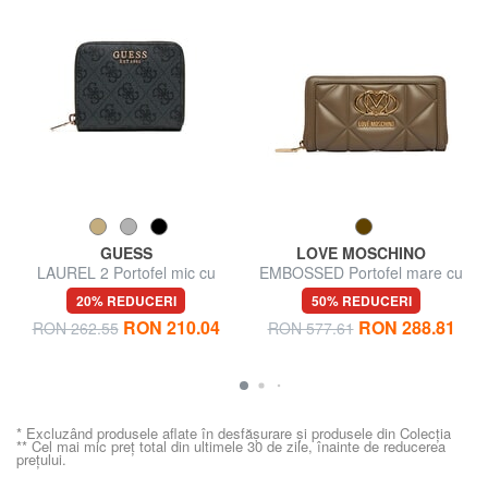
GUESS
LOVE MOSCHINO
LAUREL 2 Portofel mic cu
EMBOSSED Portofel mare cu
fermoar
fermoar
20% REDUCERI
50% REDUCERI
RON 210.04
RON 288.81
RON 262.55
RON 577.61
* Excluzând produsele aflate în desfășurare și produsele din Colecția
** Cel mai mic preț total din ultimele 30 de zile, înainte de reducerea
prețului.