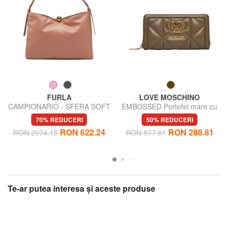
FURLA
LOVE MOSCHINO
CAMPIONARIO - SFERA SOFT
EMBOSSED Portofel mare cu
Geantă de umăr, piele,
fermoar
70% REDUCERI
50% REDUCERI
fabricată în Italia
RON 622.24
RON 288.81
RON 2074.15
RON 577.61
Te-ar putea interesa şi aceste produse