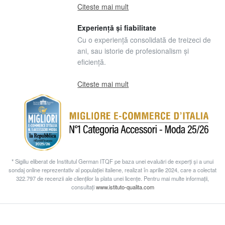
Citeste mai mult
Experiență și fiabilitate
Cu o experiență consolidată de treizeci de
ani, sau istorie de profesionalism și
eficiență.
Citeste mai mult
* Sigiliu eliberat de Institutul German ITQF pe baza unei evaluări de experți și a unui
sondaj online reprezentativ al populației italiene, realizat în aprilie 2024, care a colectat
322.797 de recenzii ale clienților la plata unei licențe. Pentru mai multe informații,
consultați
www.istituto-qualita.com