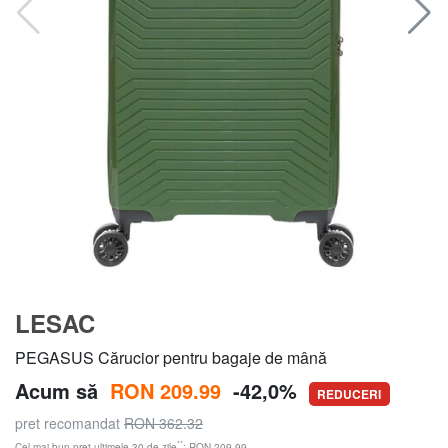
LESAC
PEGASUS Cărucior pentru bagaje de mână
Acum să
RON 209.99
-42,0%
REDUCERI
pret recomandat
RON 362.32
**
Cel mai bun preț ultimele 30 de zile
: RON 209.99