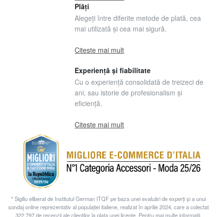
Plăți
Alegeți între diferite metode de plată, cea
mai utilizată și cea mai sigură.
Citeste mai mult
Experiență și fiabilitate
Cu o experiență consolidată de treizeci de
ani, sau istorie de profesionalism și
eficiență.
Citeste mai mult
* Sigiliu eliberat de Institutul German ITQF pe baza unei evaluări de experți și a unui
sondaj online reprezentativ al populației italiene, realizat în aprilie 2024, care a colectat
322.797 de recenzii ale clienților la plata unei licențe. Pentru mai multe informații,