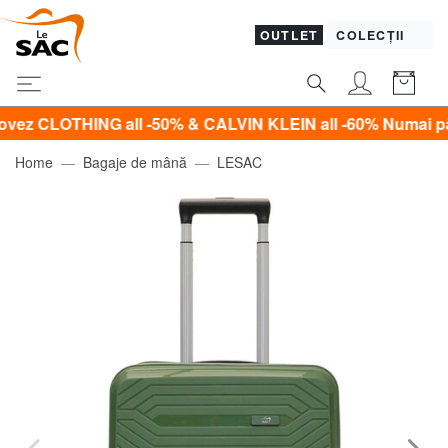
OUTLET
COLECȚII
THING all -50% & CALVIN KLEIN all -60% Numai până Du
Home
Bagaje de mână
LESAC