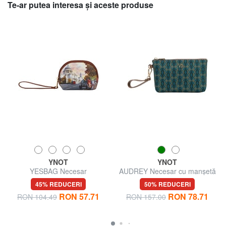
Te-ar putea interesa şi aceste produse
YNOT
YNOT
YESBAG Necesar
AUDREY Necesar cu manșetă
45% REDUCERI
50% REDUCERI
RON 57.71
RON 78.71
RON 104.49
RON 157.00