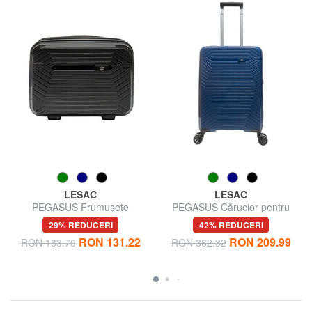
LESAC
LESAC
PEGASUS Frumuseţe
PEGASUS Cărucior pentru
bagaje de mână
29% REDUCERI
42% REDUCERI
RON 131.22
RON 209.99
RON 183.79
RON 362.32