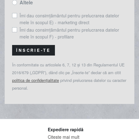
Altele
Îmi dau consimțământul pentru prelucrarea datelor
mele în scopul E) - marketing direct
Îmi dau consimțământul pentru prelucrarea datelor
mele în scopul F) - profilare
ÎNSCRIE-TE
În conformitate cu articolele 6, 7, 12 și 13 din Regulamentul UE
2016/679 („GDPR”), dând clic pe „Înscrie-te” declar că am citit
politica de confidențialitate
privind prelucrarea datelor cu caracter
personal.
Expediere rapidă
Citeste mai mult