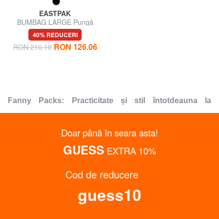
EASTPAK
BUMBAG LARGE Pungă
40% REDUCERI
RON 126.06
RON 210.10
Fanny Packs: Practicitate și stil întotdeauna la
îndemână
Doar până în seara asta!
Accesoriul funcțional care nu se demodează niciodată
GUESS
EXTRA 10%
În outlet-ul nostru online nu puteam lipsi o selecție dedicată
genților
banești
, adevărate must-have printre
accesoriile de călătorie și
Cod de reducere
agrement
. Compacte, versatile și ușoare, sunt soluția ideală pentru
guess10
cei care doresc să poarte cu ei lucruri esențiale într-un mod practic și
sigur, atât în oraș, cât și în deplasare.