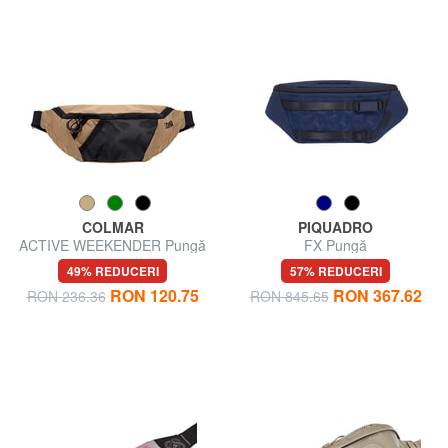
COLMAR
PIQUADRO
ACTIVE WEEKENDER Pungă
FX Pungă
49% REDUCERI
57% REDUCERI
RON 120.75
RON 367.62
RON 236.36
RON 845.65