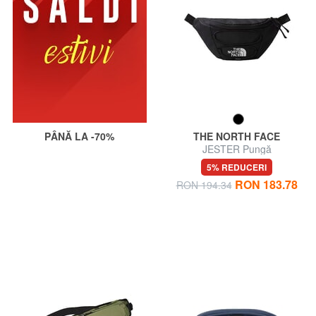
PÂNĂ LA -70%
THE NORTH FACE
JESTER Pungă
5% REDUCERI
RON 183.78
RON 194.34