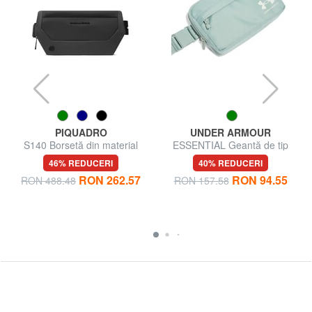
PIQUADRO
UNDER ARMOUR
S140 Borsetă din material
ESSENTIAL Geantă de tip
reciclat
borsetă impermeabilă
46% REDUCERI
40% REDUCERI
RON 262.57
RON 94.55
RON 488.48
RON 157.58