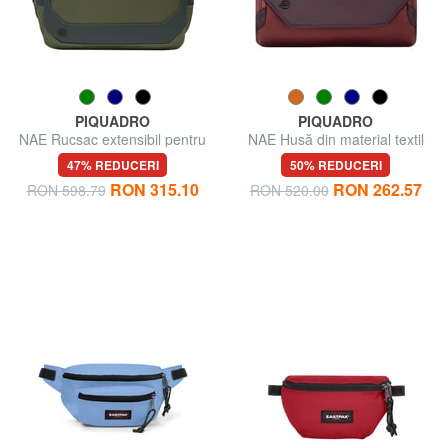
PIQUADRO
PIQUADRO
NAE Rucsac extensibil pentru
NAE Husă din material textil
talie
47% REDUCERI
50% REDUCERI
RON 315.10
RON 262.57
RON 598.79
RON 520.00