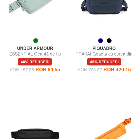
UNDER ARMOUR
PIQUADRO
ESSENTIAL Geantă de tip
TRAKAI Geanta cu curea din
borsetă impermeabilă
piele si stofa
40% REDUCERI
45% REDUCERI
RON 94.55
RON 420.15
RON 157.58
RON 766.87