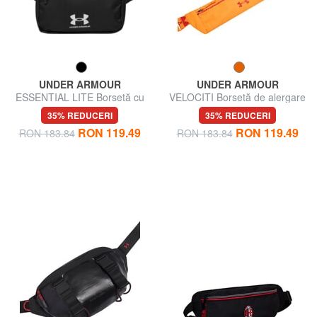
UNDER ARMOUR
UNDER ARMOUR
ESSENTIAL LITE Borsetă cu
VELOCITI Borsetă de alergare
buzunar frontal
35% REDUCERI
35% REDUCERI
RON 119.49
RON 119.49
RON 183.84
RON 183.84