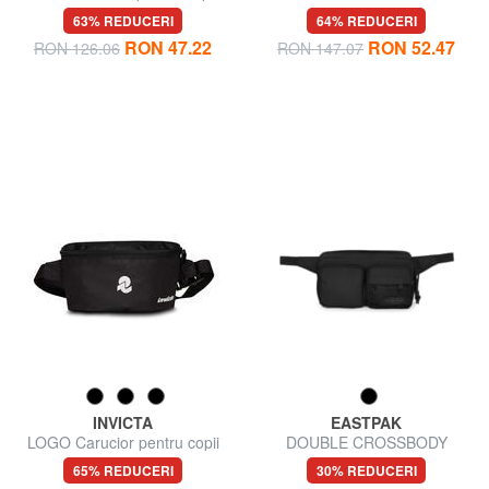
63% REDUCERI
64% REDUCERI
RON 47.22
RON 52.47
RON 126.06
RON 147.07
INVICTA
EASTPAK
LOGO Carucior pentru copii
DOUBLE CROSSBODY
Borsetă cu mai multe
65% REDUCERI
30% REDUCERI
buzunare