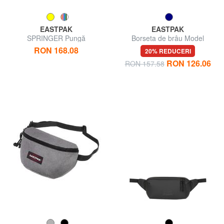
EASTPAK
EASTPAK
SPRINGER Pungă
Borseta de brâu Model
DOGGY BAG
RON 168.08
20% REDUCERI
RON 126.06
RON 157.58