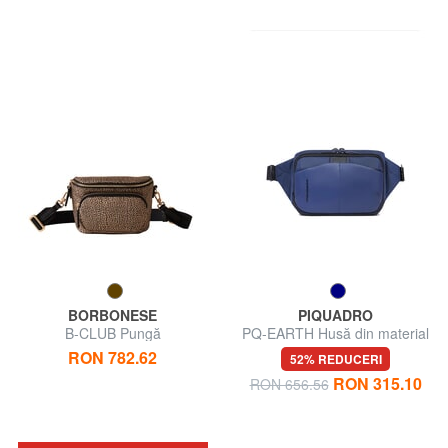
BORBONESE
PIQUADRO
B-CLUB Pungă
PQ-EARTH Husă din material
textil
RON 782.62
52% REDUCERI
RON 315.10
RON 656.56