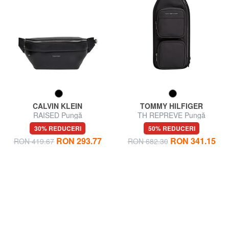
CALVIN KLEIN
TOMMY HILFIGER
RAISED Pungă
TH REPREVE Pungă
30% REDUCERI
50% REDUCERI
RON 293.77
RON 341.15
RON 419.67
RON 682.30