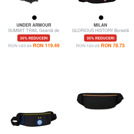
UNDER ARMOUR
MILAN
SUMMIT TRAIL Geantă de
GLORIOUS HISTORY Borsetă
talie cu suport pentru sticlă de
Milan
35% REDUCERI
35% REDUCERI
apă
RON 119.49
RON 78.73
RON 183.84
RON 120.28