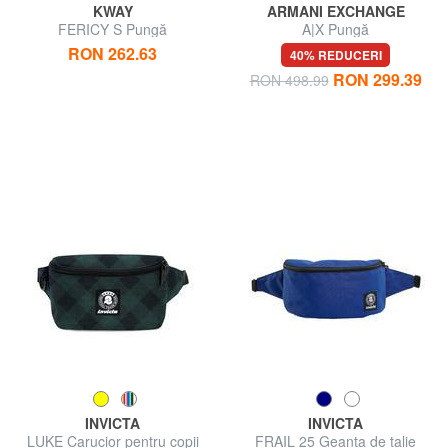
KWAY
ARMANI EXCHANGE
FERICY S Pungă
A|X Pungă
RON 262.63
40% REDUCERI
RON 299.39
RON 498.99
INVICTA
INVICTA
LUKE Carucior pentru copii
FRAIL 25 Geanta de talie