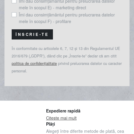
Îmi dau consimțământul pentru prelucrarea datelor
mele în scopul E) - marketing direct
Îmi dau consimțământul pentru prelucrarea datelor
mele în scopul F) - profilare
ÎNSCRIE-TE
În conformitate cu articolele 6, 7, 12 și 13 din Regulamentul UE
2016/679 („GDPR”), dând clic pe „Înscrie-te” declar că am citit
politica de confidențialitate
privind prelucrarea datelor cu caracter
personal.
Expediere rapidă
Citeste mai mult
Plăți
Alegeți între diferite metode de plată, cea