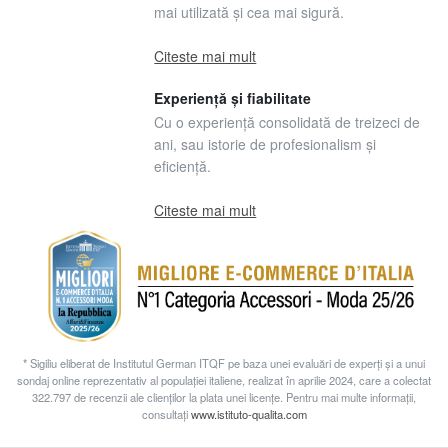
mai utilizată și cea mai sigură.
Citeste mai mult
Experiență și fiabilitate
Cu o experiență consolidată de treizeci de
ani, sau istorie de profesionalism și
eficiență.
Citeste mai mult
* Sigiliu eliberat de Institutul German ITQF pe baza unei evaluări de experți și a unui
sondaj online reprezentativ al populației italiene, realizat în aprilie 2024, care a colectat
322.797 de recenzii ale clienților la plata unei licențe. Pentru mai multe informații,
consultați
www.istituto-qualita.com