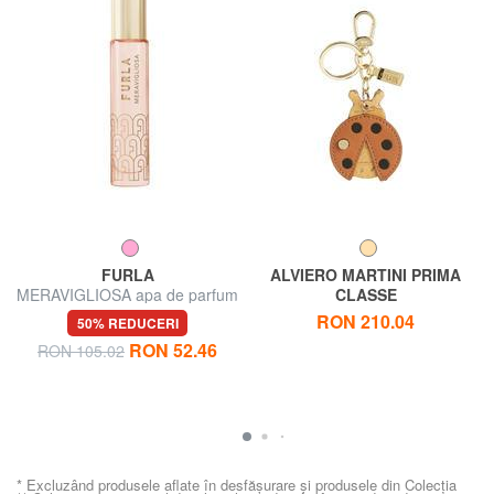
FURLA
ALVIERO MARTINI PRIMA
MERAVIGLIOSA apa de parfum
CLASSE
10 ml
GEO CLASSIC Breloc cu
RON 210.04
50% REDUCERI
farmec gărgăriță
RON 52.46
RON 105.02
* Excluzând produsele aflate în desfășurare și produsele din Colecția