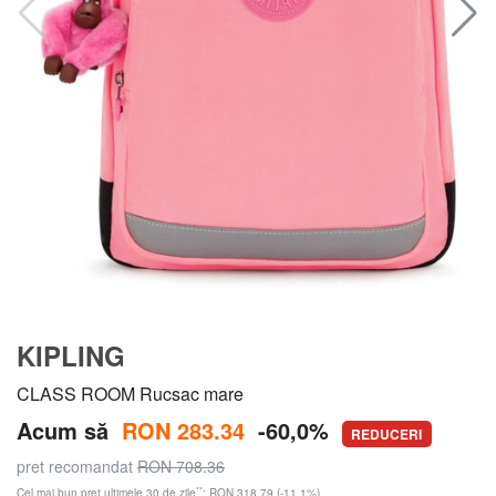
KIPLING
CLASS ROOM Rucsac mare
Acum să
RON 283.34
-60,0%
REDUCERI
pret recomandat
RON 708.36
**
Cel mai bun preț ultimele 30 de zile
: RON 318.79 (-11,1%)