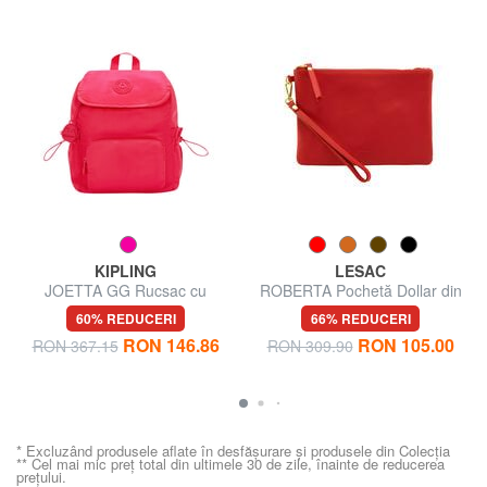
KIPLING
LESAC
JOETTA GG Rucsac cu
ROBERTA Pochetă Dollar din
buzunare multiple
piele
60% REDUCERI
66% REDUCERI
RON 146.86
RON 105.00
RON 367.15
RON 309.90
* Excluzând produsele aflate în desfășurare și produsele din Colecția
** Cel mai mic preț total din ultimele 30 de zile, înainte de reducerea
prețului.