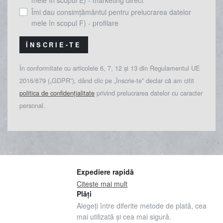
Îmi dau consimțământul pentru prelucrarea datelor
mele în scopul F) - profilare
ÎNSCRIE-TE
În conformitate cu articolele 6, 7, 12 și 13 din Regulamentul UE
2016/679 („GDPR”), dând clic pe „Înscrie-te” declar că am citit
politica de confidențialitate
privind prelucrarea datelor cu caracter
personal.
Expediere rapidă
Citeste mai mult
Plăți
Alegeți între diferite metode de plată, cea
mai utilizată și cea mai sigură.