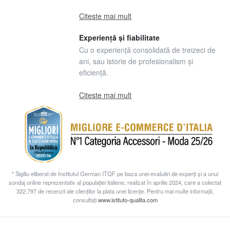
Citeste mai mult
Experiență și fiabilitate
Cu o experiență consolidată de treizeci de
ani, sau istorie de profesionalism și
eficiență.
Citeste mai mult
* Sigiliu eliberat de Institutul German ITQF pe baza unei evaluări de experți și a unui
sondaj online reprezentativ al populației italiene, realizat în aprilie 2024, care a colectat
322.797 de recenzii ale clienților la plata unei licențe. Pentru mai multe informații,
consultați
www.istituto-qualita.com