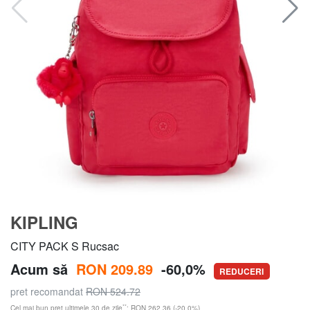
KIPLING
CITY PACK S Rucsac
Acum să
RON 209.89
-60,0%
REDUCERI
pret recomandat
RON 524.72
**
Cel mai bun preț ultimele 30 de zile
: RON 262.36 (-20,0%)