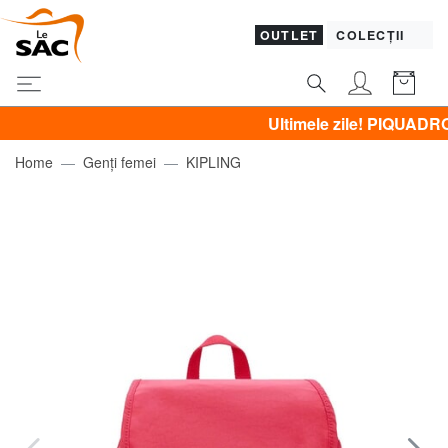
OUTLET
COLECȚII
Ultimele zile! PIQUADRO, GUES
Home
Genți femei
KIPLING