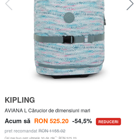
KIPLING
AVIANA L Cărucior de dimensiuni mari
Acum să
RON 525.20
-54,5%
REDUCERI
pret recomandat
RON 1155.02
**
Cel mai bun preț ultimele 30 de zile
: RON 525.20