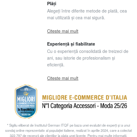
Plăți
Alegeți între diferite metode de plată, cea
mai utilizată și cea mai sigură.
Citeste mai mult
Experiență și fiabilitate
Cu o experiență consolidată de treizeci de
ani, sau istorie de profesionalism și
eficiență.
Citeste mai mult
* Sigiliu eliberat de Institutul German ITQF pe baza unei evaluări de experți și a unui
sondaj online reprezentativ al populației italiene, realizat în aprilie 2024, care a colectat
322.797 de recenzii ale clienților la plata unei licențe. Pentru mai multe informații,