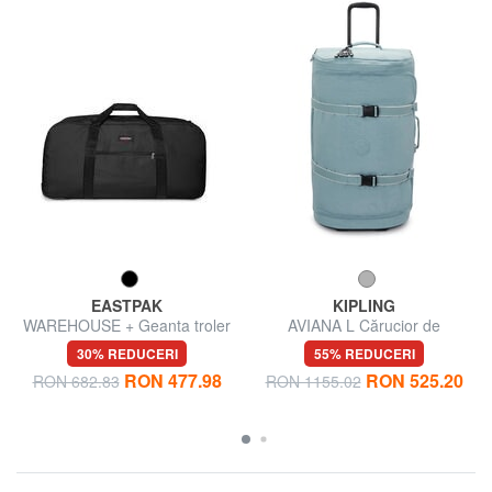
EASTPAK
KIPLING
WAREHOUSE + Geanta troler
AVIANA L Cărucior de
de marime
dimensiuni mari
30% REDUCERI
55% REDUCERI
RON 477.98
RON 525.20
RON 682.83
RON 1155.02