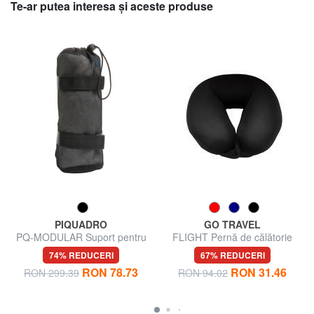
Te-ar putea interesa şi aceste produse
PIQUADRO
GO TRAVEL
PQ-MODULAR Suport pentru
FLIGHT Pernă de călătorie
sticle de apă
74% REDUCERI
67% REDUCERI
RON 78.73
RON 31.46
RON 299.39
RON 94.02