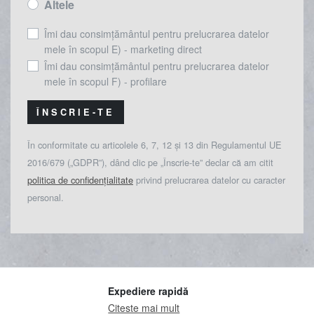
Altele
Îmi dau consimțământul pentru prelucrarea datelor
mele în scopul E) - marketing direct
Îmi dau consimțământul pentru prelucrarea datelor
mele în scopul F) - profilare
ÎNSCRIE-TE
În conformitate cu articolele 6, 7, 12 și 13 din Regulamentul UE
2016/679 („GDPR”), dând clic pe „Înscrie-te” declar că am citit
politica de confidențialitate
privind prelucrarea datelor cu caracter
personal.
Expediere rapidă
Citeste mai mult