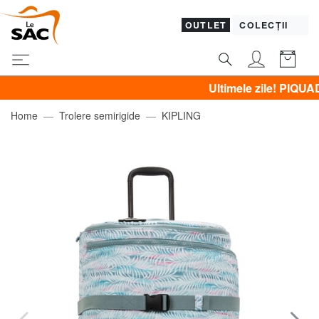
OUTLET
COLECȚII
Ultimele zile! PIQUADRO, G
Home
Trolere semirigide
KIPLING