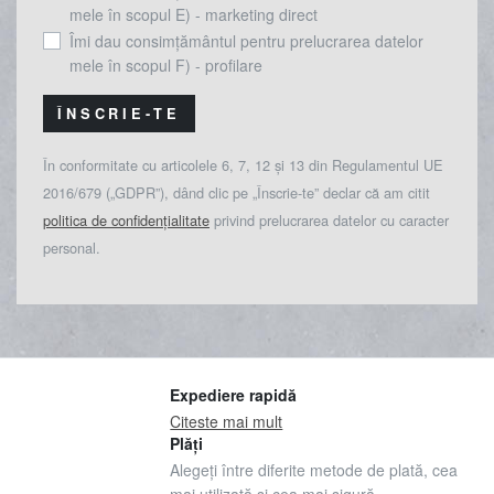
mele în scopul E) - marketing direct
Îmi dau consimțământul pentru prelucrarea datelor
mele în scopul F) - profilare
ÎNSCRIE-TE
În conformitate cu articolele 6, 7, 12 și 13 din Regulamentul UE
2016/679 („GDPR”), dând clic pe „Înscrie-te” declar că am citit
politica de confidențialitate
privind prelucrarea datelor cu caracter
personal.
Expediere rapidă
Citeste mai mult
Plăți
Alegeți între diferite metode de plată, cea