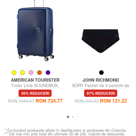
AMERICAN TOURISTER
JOHN RICHMOND
Troler Linia SOUNDBOX,
KORY Pachet de 3 perechi de
dimensiuni mari, extensibilă
chiloți
30% REDUCERI
67% REDUCERI
RON 734.77
RON 131.22
RON 1049.67
RON 393.83
* Excluzând produsele aflate în desfășurare și produsele din Colecția
** Cel mai mic preț total din ultimele 30 de zile, înainte de reducerea