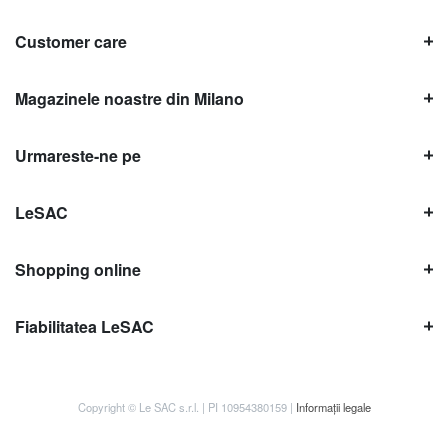
Customer care
Magazinele noastre din Milano
Urmareste-ne pe
LeSAC
Shopping online
Fiabilitatea LeSAC
Copyright © Le SAC s.r.l. | PI 10954380159 |
Informații legale