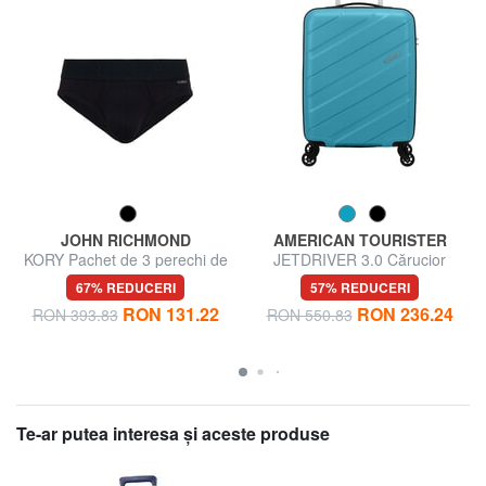
JOHN RICHMOND
AMERICAN TOURISTER
KORY Pachet de 3 perechi de
JETDRIVER 3.0 Cărucior
chiloți
pentru bagaje de mână
67% REDUCERI
57% REDUCERI
RON 131.22
RON 236.24
RON 393.83
RON 550.83
Te-ar putea interesa şi aceste produse