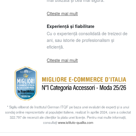
mai utilizată și cea mai sigură.
Citeste mai mult
Experiență și fiabilitate
Cu o experiență consolidată de treizeci de
ani, sau istorie de profesionalism și
eficiență.
Citeste mai mult
* Sigiliu eliberat de Institutul German ITQF pe baza unei evaluări de experți și a unui
sondaj online reprezentativ al populației italiene, realizat în aprilie 2024, care a colectat
322.797 de recenzii ale clienților la plata unei licențe. Pentru mai multe informații,
consultați
www.istituto-qualita.com