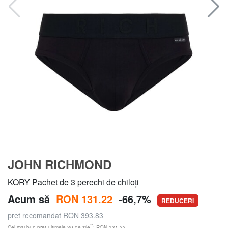
JOHN RICHMOND
KORY Pachet de 3 perechi de chiloți
Acum să
RON 131.22
-66,7%
REDUCERI
pret recomandat
RON 393.83
**
Cel mai bun preț ultimele 30 de zile
: RON 131.22