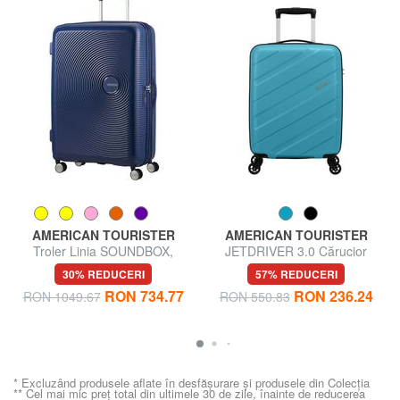
AMERICAN TOURISTER
AMERICAN TOURISTER
Troler Linia SOUNDBOX,
JETDRIVER 3.0 Cărucior
dimensiuni mari, extensibilă
pentru bagaje de mână
30% REDUCERI
57% REDUCERI
RON 734.77
RON 236.24
RON 1049.67
RON 550.83
* Excluzând produsele aflate în desfășurare și produsele din Colecția
** Cel mai mic preț total din ultimele 30 de zile, înainte de reducerea