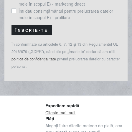
mele în scopul E) - marketing direct
Îmi dau consimțământul pentru prelucrarea datelor
mele în scopul F) - profilare
ÎNSCRIE-TE
În conformitate cu articolele 6, 7, 12 și 13 din Regulamentul UE
2016/679 („GDPR”), dând clic pe „Înscrie-te” declar că am citit
politica de confidențialitate
privind prelucrarea datelor cu caracter
personal.
Expediere rapidă
Citeste mai mult
Plăți
Alegeți între diferite metode de plată, cea