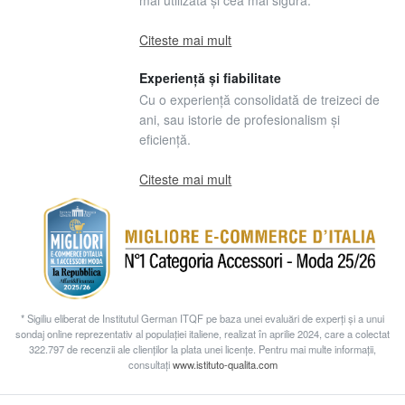
mai utilizată și cea mai sigură.
Citeste mai mult
Experiență și fiabilitate
Cu o experiență consolidată de treizeci de
ani, sau istorie de profesionalism și
eficiență.
Citeste mai mult
* Sigiliu eliberat de Institutul German ITQF pe baza unei evaluări de experți și a unui
sondaj online reprezentativ al populației italiene, realizat în aprilie 2024, care a colectat
322.797 de recenzii ale clienților la plata unei licențe. Pentru mai multe informații,
consultați
www.istituto-qualita.com