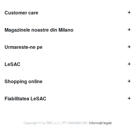
Customer care
Magazinele noastre din Milano
Urmareste-ne pe
LeSAC
Shopping online
Fiabilitatea LeSAC
Copyright © Le SAC s.r.l. | PI 10954380159 |
Informații legale