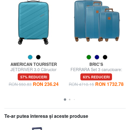
AMERICAN TOURISTER
BRIC’S
JETDRIVER 3.0 Cărucior
FERRARA Set 3 carucioare:
pentru bagaje de mână
cabina, extensibil mediu si
57% REDUCERI
63% REDUCERI
mare
RON 236.24
RON 1732.78
RON 550.83
RON 4710.15
Te-ar putea interesa şi aceste produse