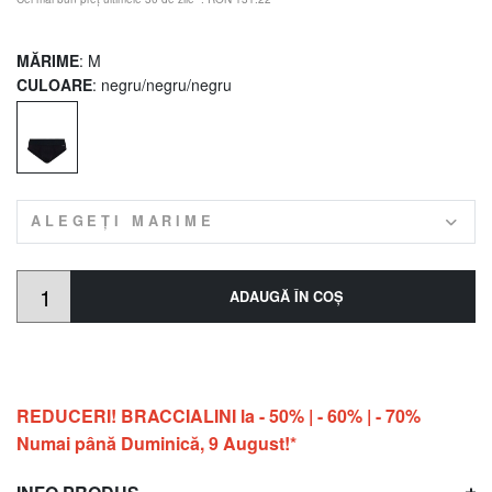
MĂRIME
: M
CULOARE
: negru/negru/negru
ALEGEȚI MARIME
ADAUGĂ ÎN COŞ
REDUCERI! BRACCIALINI la - 50% | - 60% | - 70%
Numai până Duminică, 9 August!*