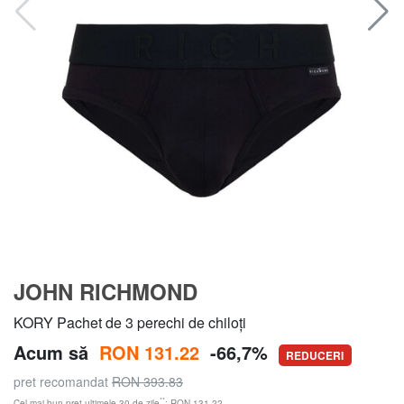
JOHN RICHMOND
KORY Pachet de 3 perechi de chiloți
Acum să
RON 131.22
-66,7%
REDUCERI
pret recomandat
RON 393.83
**
Cel mai bun preț ultimele 30 de zile
: RON 131.22