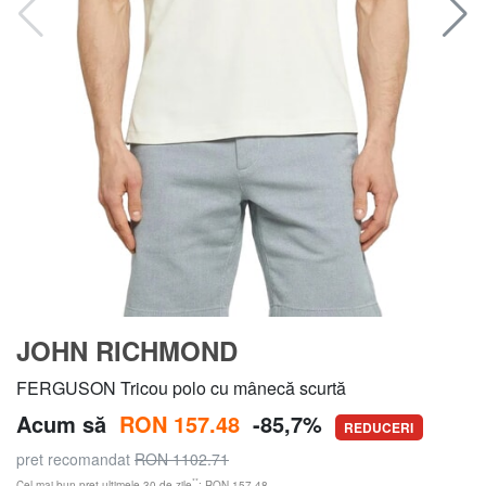
JOHN RICHMOND
FERGUSON Tricou polo cu mânecă scurtă
Acum să
RON 157.48
-85,7%
REDUCERI
pret recomandat
RON 1102.71
**
Cel mai bun preț ultimele 30 de zile
: RON 157.48