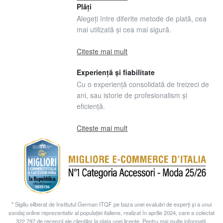
Plăți
Alegeți între diferite metode de plată, cea
mai utilizată și cea mai sigură.
Citeste mai mult
Experiență și fiabilitate
Cu o experiență consolidată de treizeci de
ani, sau istorie de profesionalism și
eficiență.
Citeste mai mult
* Sigiliu eliberat de Institutul German ITQF pe baza unei evaluări de experți și a unui
sondaj online reprezentativ al populației italiene, realizat în aprilie 2024, care a colectat
322.797 de recenzii ale clienților la plata unei licențe. Pentru mai multe informații,