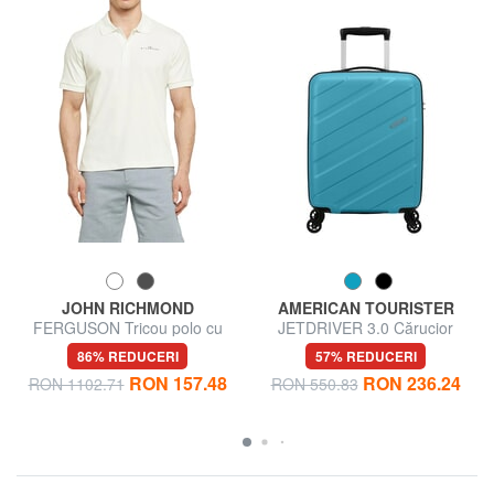
JOHN RICHMOND
AMERICAN TOURISTER
FERGUSON Tricou polo cu
JETDRIVER 3.0 Cărucior
mânecă scurtă
pentru bagaje de mână
86% REDUCERI
57% REDUCERI
RON 157.48
RON 236.24
RON 1102.71
RON 550.83