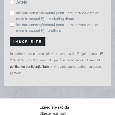
Altele
Îmi dau consimțământul pentru prelucrarea datelor
mele în scopul E) - marketing direct
Îmi dau consimțământul pentru prelucrarea datelor
mele în scopul F) - profilare
ÎNSCRIE-TE
În conformitate cu articolele 6, 7, 12 și 13 din Regulamentul UE
2016/679 („GDPR”), dând clic pe „Înscrie-te” declar că am citit
politica de confidențialitate
privind prelucrarea datelor cu caracter
personal.
Expediere rapidă
Citeste mai mult