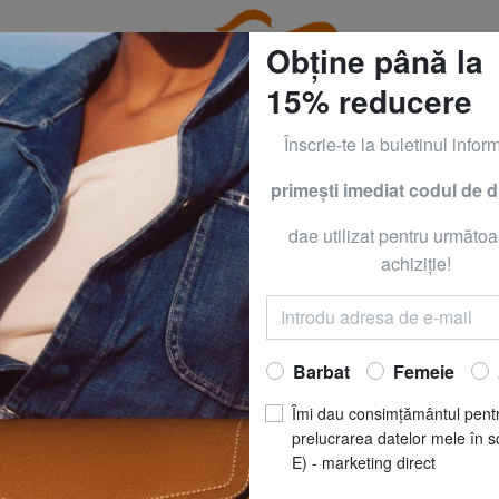
Obține până la
15% reducere
Înscrie-te la buletinul inform
primeşti imediat codul de 
GUESS & PIQUADRO la - 50% PÂNĂ MÂINE, 9 AUGUST*
dae utilizat pentru următoa
HERSCHE
achiziţie!
QUARTZ
Acum să
RO
Barbat
Femeie
REDUCERI
pret recomandat
R
Îmi dau consimțământul pent
Cel mai bun preț ultimele 3
prelucrarea datelor mele în s
E) - marketing direct
CULOARE
: spray 