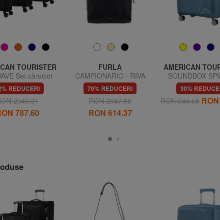
CAN TOURISTER
FURLA
AMERICAN TOU
AVE Set cărucior
CAMPIONARIO - RIVA
SOUNDBOX SP
 + Mediu + Mare
Geantă de umăr
Troller mediu, ext
2% REDUCERI
70% REDUCERI
30% REDUCE
RON 
ON 2046.31
RON 2047.89
RON 944.65
ON 787.60
RON 614.37
produse