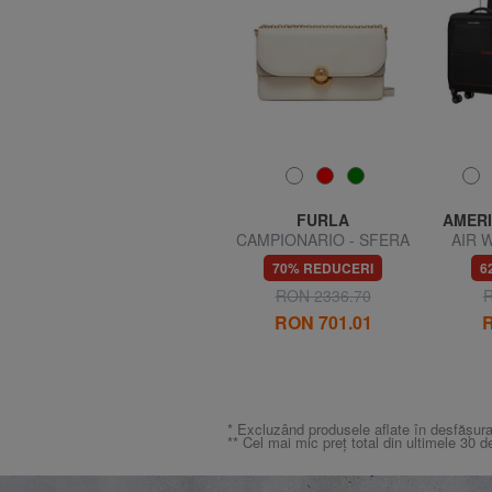
FURLA
FURLA
AMERI
PURA Apă de parfum 30
CAMPIONARIO - SFERA
AIR W
ml
Geantă de umăr mini
Cabin
69% REDUCERI
70% REDUCERI
6
1
RON 68.21
RON 220.54
RON 2336.70
R
RON 701.01
R
* Excluzând produsele aflate în desfășura
** Cel mai mic preț total din ultimele 30 d