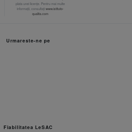
plata unei licențe. Pentru mai multe
informații, consultați
www.istituto-
qualita.com
Urmareste-ne pe
Fiabilitatea LeSAC