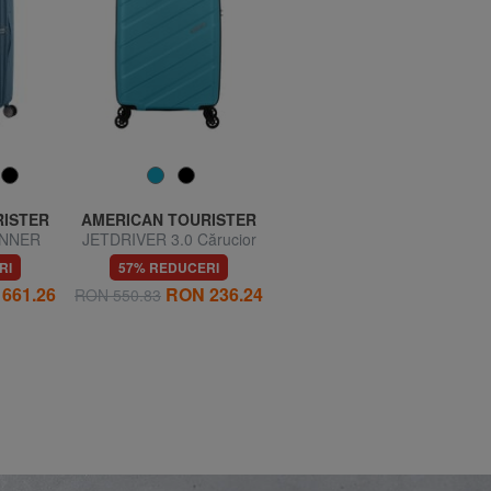
RISTER
AMERICAN TOURISTER
AMERICAN TOURISTER
INNER
JETDRIVER 3.0 Cărucior
AIR WAVE Cărucior mare
ensibil
pentru bagaje de mână
RI
57% REDUCERI
60% REDUCERI
661.26
RON 236.24
RON 314.85
RON 550.83
RON 787.12