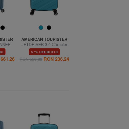
RISTER
AMERICAN TOURISTER
AMERICAN TOURISTER
INNER
JETDRIVER 3.0 Cărucior
AIR WAVE Cărucior mare
ensibil
pentru bagaje de mână
RI
57% REDUCERI
60% REDUCERI
661.26
RON 236.24
RON 314.85
RON 550.83
RON 787.12