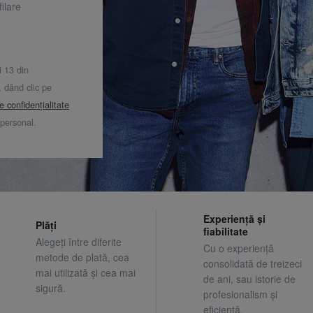
ilare
i 13 din
dând clic pe
de confidențialitate
 personal.
Experiență și
Plăți
fiabilitate
Alegeți între diferite
Cu o experiență
metode de plată, cea
consolidată de treizeci
mai utilizată și cea mai
de ani, sau istorie de
sigură.
profesionalism și
eficiență.