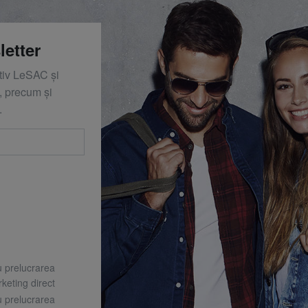
letter
ativ LeSAC și
 precum și
.
u prelucrarea
keting direct
u prelucrarea