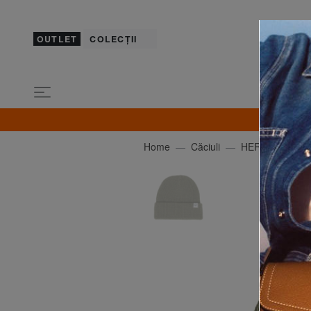
OUTLET
COLECȚII
Home
Căciuli
HERSCHEL