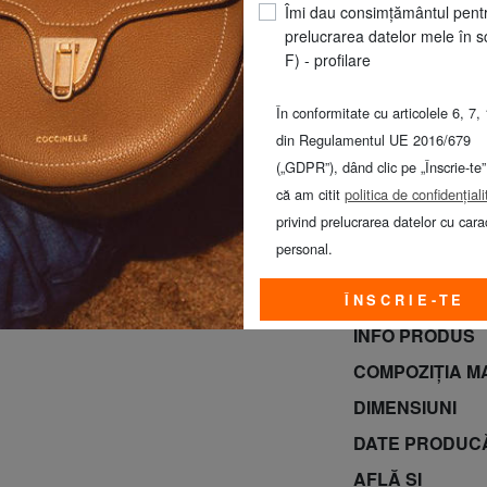
Îmi dau consimțământul pent
prelucrarea datelor mele în s
F) - profilare
În conformitate cu articolele 6, 7, 
din Regulamentul UE 2016/679
(„GDPR”), dând clic pe „Înscrie-te”
că am citit
politica de confidențiali
privind prelucrarea datelor cu cara
personal.
GUESS & PIQUA
AUGUST*
ÎNSCRIE-TE
INFO PRODUS
COMPOZIȚIA M
DIMENSIUNI
DATE PRODUC
AFLĂ ȘI