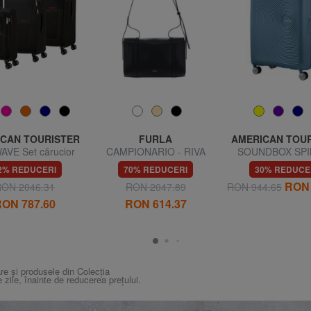
CAN TOURISTER
FURLA
AMERICAN TOU
AVE Set cărucior
CAMPIONARIO - RIVA
SOUNDBOX SP
 + Mediu + Mare
Geantă de umăr
Troller mediu, ext
2% REDUCERI
70% REDUCERI
30% REDUCE
RON 
ON 2046.31
RON 2047.89
RON 944.65
ON 787.60
RON 614.37
re și produsele din Colecția
e zile, înainte de reducerea prețului.