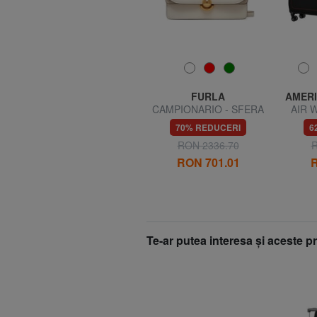
FURLA
FURLA
AMERI
PURA Apă de parfum 30
CAMPIONARIO - SFERA
AIR W
ml
Geantă de umăr mini
Cabin
69% REDUCERI
70% REDUCERI
6
1
RON 68.21
RON 220.54
RON 2336.70
R
RON 701.01
R
Te-ar putea interesa şi aceste 