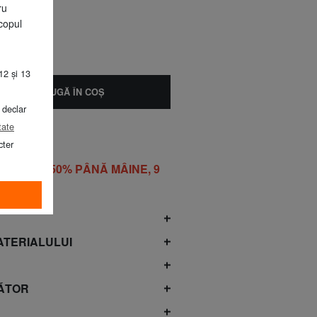
ru
copul
12 și 13
ADAUGĂ ÎN COŞ
 declar
tate
cter
DRO la - 50% PÂNĂ MÂINE, 9
ATERIALULUI
ĂTOR