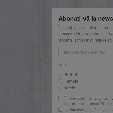
Abonați-vă la news
Înscrieți-vă la buletinul inform
primiți o reducere
pana la
15%,
tendințe, știri și inspirații de stil
Gen
Barbat
Femeie
Altele
Îmi dau consimțământul pentr
datelor mele în scopul E) - mar
Îmi dau consimțământul pentr