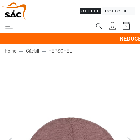
OUTLET
COLECȚII
REDUCERI! BRA
Home
Căciuli
HERSCHEL