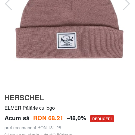
HERSCHEL
ELMER Pălărie cu logo
Acum să
RON 68.21
-48,0%
REDUCERI
pret recomandat
RON 131.28
**
Cel mai bun preț ultimele 30 de zile
: RON 68.21