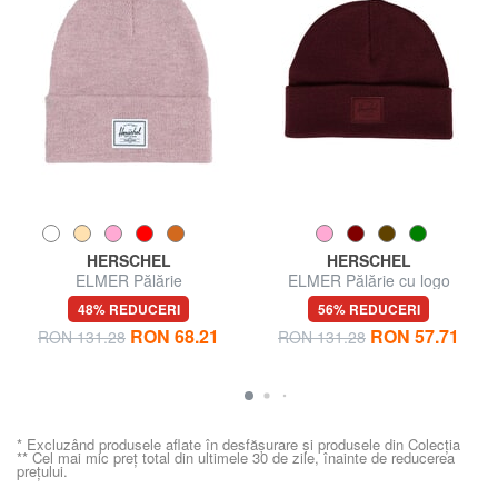
HERSCHEL
HERSCHEL
ELMER Pălărie
ELMER Pălărie cu logo
48% REDUCERI
56% REDUCERI
RON 68.21
RON 57.71
RON 131.28
RON 131.28
* Excluzând produsele aflate în desfășurare și produsele din Colecția
** Cel mai mic preț total din ultimele 30 de zile, înainte de reducerea
prețului.