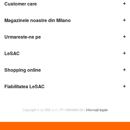
Customer care
Magazinele noastre din Milano
Urmareste-ne pe
LeSAC
Shopping online
Fiabilitatea LeSAC
Copyright © Le SAC s.r.l. | PI 10954380159 |
Informații legale