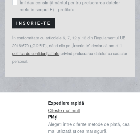
Îmi dau consimțământul pentru prelucrarea datelor
mele în scopul F) - profilare
ÎNSCRIE-TE
În conformitate cu articolele 6, 7, 12 și 13 din Regulamentul UE
2016/679 („GDPR”), dând clic pe „Înscrie-te” declar că am citit
politica de confidențialitate
privind prelucrarea datelor cu caracter
personal.
Expediere rapidă
Citeste mai mult
Plăți
Alegeți între diferite metode de plată, cea
mai utilizată și cea mai sigură.