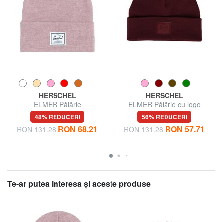
HERSCHEL
HERSCHEL
ELMER Pălărie
ELMER Pălărie cu logo
48% REDUCERI
56% REDUCERI
RON 68.21
RON 57.71
RON 131.28
RON 131.28
Te-ar putea interesa şi aceste produse