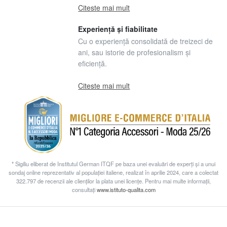
Citeste mai mult
Experiență și fiabilitate
Cu o experiență consolidată de treizeci de
ani, sau istorie de profesionalism și
eficiență.
Citeste mai mult
* Sigiliu eliberat de Institutul German ITQF pe baza unei evaluări de experți și a unui
sondaj online reprezentativ al populației italiene, realizat în aprilie 2024, care a colectat
322.797 de recenzii ale clienților la plata unei licențe. Pentru mai multe informații,
consultați
www.istituto-qualita.com