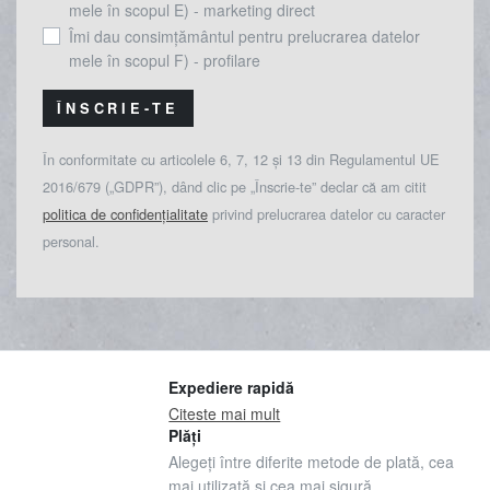
mele în scopul E) - marketing direct
Îmi dau consimțământul pentru prelucrarea datelor
mele în scopul F) - profilare
ÎNSCRIE-TE
În conformitate cu articolele 6, 7, 12 și 13 din Regulamentul UE
2016/679 („GDPR”), dând clic pe „Înscrie-te” declar că am citit
politica de confidențialitate
privind prelucrarea datelor cu caracter
personal.
Expediere rapidă
Citeste mai mult
Plăți
Alegeți între diferite metode de plată, cea
mai utilizată și cea mai sigură.