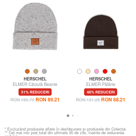
HERSCHEL
HERSCHEL
ELMER Căciulă Beanie
ELMER Pălărie
51% REDUCERI
48% REDUCERI
RON 89.21
RON 68.21
RON 183.79
RON 131.28
* Excluzând produsele aflate în desfășurare și produsele din Colecția
** Cel mai mic preț total din ultimele 30 de zile, înainte de reducerea