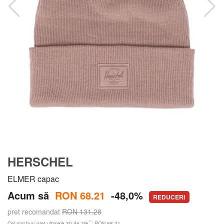
HERSCHEL
ELMER capac
Acum să
RON 68.21
-48,0%
REDUCERI
pret recomandat
RON 131.28
**
Cel mai bun preț ultimele 30 de zile
: RON 68.21