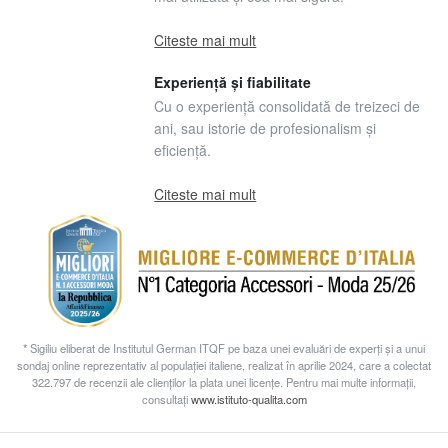
Citeste mai mult
Experiență și fiabilitate
Cu o experiență consolidată de treizeci de
ani, sau istorie de profesionalism și
eficiență.
Citeste mai mult
* Sigiliu eliberat de Institutul German ITQF pe baza unei evaluări de experți și a unui
sondaj online reprezentativ al populației italiene, realizat în aprilie 2024, care a colectat
322.797 de recenzii ale clienților la plata unei licențe. Pentru mai multe informații,
consultați
www.istituto-qualita.com