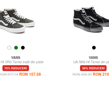
VANS
VANS
I VR3 Tenisi inalti din piele
UA SK8-HI Tenisi din pi
70% REDUCERI
58% REDUCERI
RON 157.58
RON 210
 RON 577.78
RON 498.99