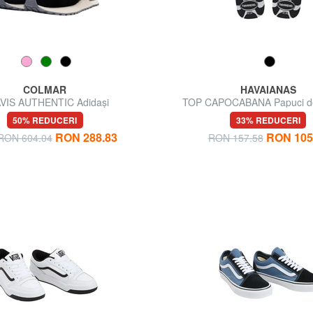
COLMAR
HAVAIANAS
VIS AUTHENTIC Adidași
TOP CAPOCABANA Papuci de
50% REDUCERI
33% REDUCERI
RON 288.83
RON 105
 RON 604.04
RON 157.58