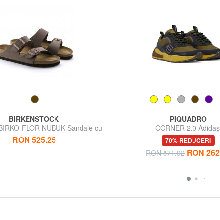
BIRKENSTOCK
PIQUADRO
BIRKO-FLOR NUBUK Sandale cu
CORNER 2.0 Adidaș
papuci
RON 525.25
70% REDUCERI
RON 262
RON 871.92