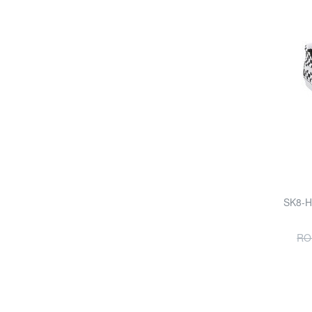
SK8-HI
RO