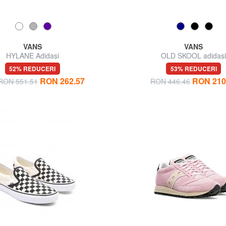
VANS
VANS
HYLANE Adidași
OLD SKOOL adidaș
52% REDUCERI
53% REDUCERI
RON 262.57
RON 210
 RON 551.51
RON 446.46