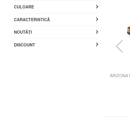
CULOARE
CARACTERISTICĂ
NOUTĂŢI
DISCOUNT
BIRKENSTOCK
a
ARIZONA BIRKO-FLOR Sandale cu papuci
ARIZONA 
RON 472.73