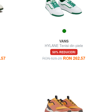
VANS
HYLANE Tenisi din piele
50% REDUCERI
.57
RON 262.57
RON 525.25