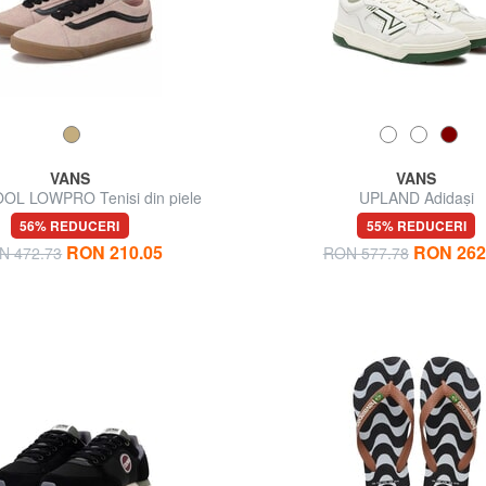
VANS
VANS
OL LOWPRO Tenisi din piele
UPLAND Adidași
intoarsa
56% REDUCERI
55% REDUCERI
RON 210.05
RON 262
N 472.73
RON 577.78