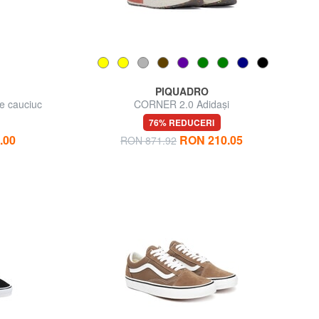
PIQUADRO
 cauciuc
CORNER 2.0 Adidași
76% REDUCERI
.00
RON 210.05
RON 871.92