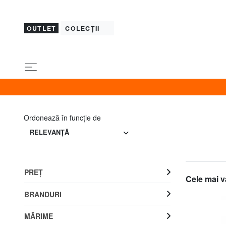
OUTLET
COLECȚII
Ordonează în funcţie de
RELEVANŢĂ
PREŢ
Cele mai v
BRANDURI
MĂRIME