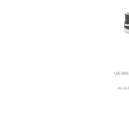
UA SK8-H
de la