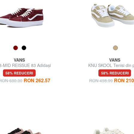
VANS
VANS
8-MID REISSUE 83 Adidași
KNU SKOOL Tenisi din p
58% REDUCERI
58% REDUCERI
RON 262.57
RON 210
 RON 630.30
RON 498.99