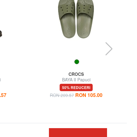
CROCS
i
BAYA II Papuci
STOM
50% REDUCERI
.57
RON 105.00
RON 209.57