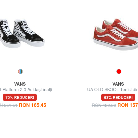
VANS
VANS
 Platform 2.0 Adidași înalți
UA OLD SKOOL Tenisi din
70% REDUCERI
63% REDUCERI
RON 165.45
RON 157
N 551.51
RON 420.20