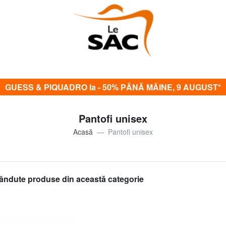
GUESS & PIQUADRO la - 50% PÂNĂ MÂINE, 9 AUGUST*
Pantofi unisex
Acasă
Pantofi unisex
ândute produse din această categorie