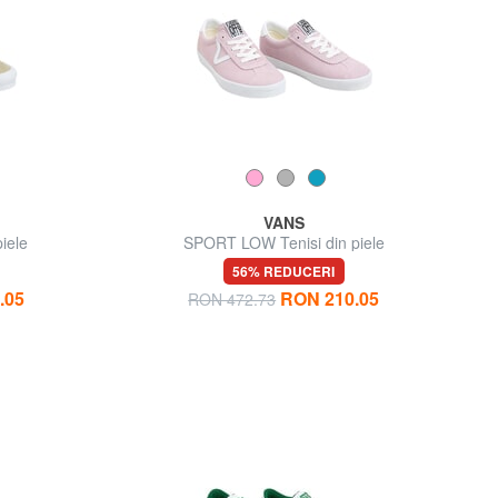
VANS
iele
SPORT LOW Tenisi din piele
56% REDUCERI
.05
RON 210.05
RON 472.73