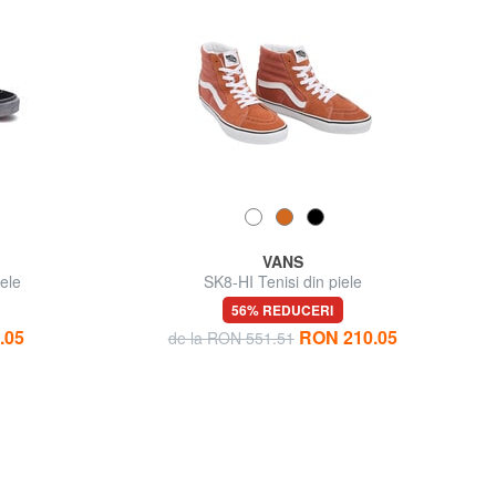
VANS
ele
SK8-HI Tenisi din piele
56% REDUCERI
.05
RON 210.05
de la RON 551.51