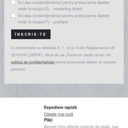
Îmi dau consimțământul pentru prelucrarea datelor
mele în scopul E) - marketing direct
Îmi dau consimțământul pentru prelucrarea datelor
mele în scopul F) - profilare
ÎNSCRIE-TE
În conformitate cu articolele 6, 7, 12 și 13 din Regulamentul UE
2016/679 („GDPR”), dând clic pe „Înscrie-te” declar că am citit
politica de confidențialitate
privind prelucrarea datelor cu caracter
personal.
Expediere rapidă
Citeste mai mult
Plăți
Alegeți între diferite metode de plată, cea