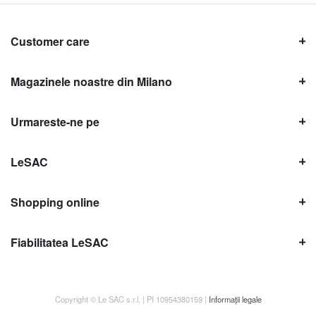
Customer care
Magazinele noastre din Milano
Urmareste-ne pe
LeSAC
Shopping online
Fiabilitatea LeSAC
Copyright © Le SAC s.r.l. | PI 10954380159 |
Informații legale