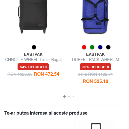
EASTPAK
EASTPAK
CNNCT F WHEEL Troler Bagaj
DUFFEL PACK WHEEL M
de mana
Trolley geantă de voiaj medie,
54% REDUCERI
50% REDUCERI
hidrofugă
RON 472.54
RON 1023.95
de la RON 1102.71
RON 525.10
Te-ar putea interesa şi aceste produse