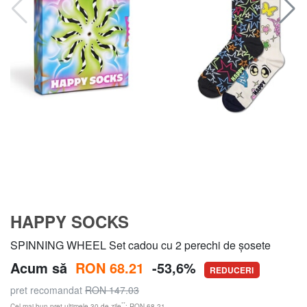
HAPPY SOCKS
SPINNING WHEEL Set cadou cu 2 perechi de șosete
Acum să
RON 68.21
-53,6%
REDUCERI
pret recomandat
RON 147.03
**
Cel mai bun preț ultimele 30 de zile
: RON 68.21