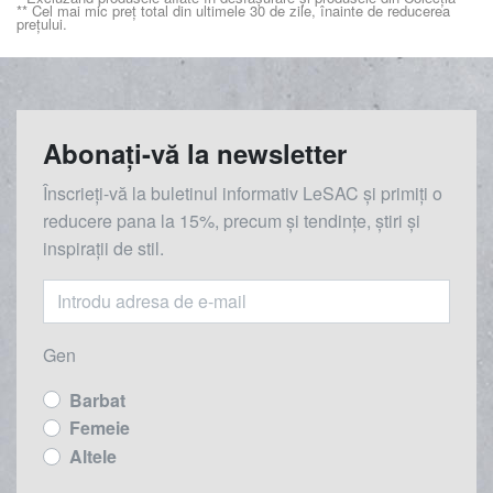
** Cel mai mic preț total din ultimele 30 de zile, înainte de reducerea
prețului.
Abonați-vă la newsletter
Înscrieți-vă la buletinul informativ LeSAC și primiți o
reducere
pana la
15%, precum și tendințe, știri și
inspirații de stil.
Gen
Barbat
Femeie
Altele