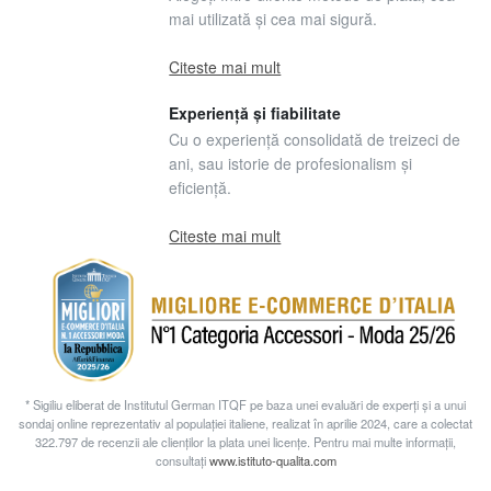
mai utilizată și cea mai sigură.
Citeste mai mult
Experiență și fiabilitate
Cu o experiență consolidată de treizeci de
ani, sau istorie de profesionalism și
eficiență.
Citeste mai mult
* Sigiliu eliberat de Institutul German ITQF pe baza unei evaluări de experți și a unui
sondaj online reprezentativ al populației italiene, realizat în aprilie 2024, care a colectat
322.797 de recenzii ale clienților la plata unei licențe. Pentru mai multe informații,
consultați
www.istituto-qualita.com