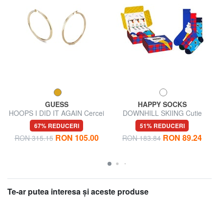
GUESS
HAPPY SOCKS
HOOPS I DID IT AGAIN Cercei
DOWNHILL SKIING Cutie
cu cerc mari
cadou 3 perechi de șosete
67% REDUCERI
51% REDUCERI
RON 105.00
RON 89.24
RON 315.15
RON 183.84
Te-ar putea interesa şi aceste produse