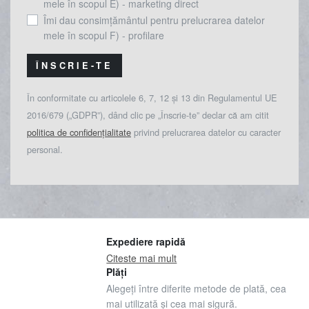
mele în scopul E) - marketing direct
Îmi dau consimțământul pentru prelucrarea datelor
mele în scopul F) - profilare
ÎNSCRIE-TE
În conformitate cu articolele 6, 7, 12 și 13 din Regulamentul UE
2016/679 („GDPR”), dând clic pe „Înscrie-te” declar că am citit
politica de confidențialitate
privind prelucrarea datelor cu caracter
personal.
Expediere rapidă
Citeste mai mult
Plăți
Alegeți între diferite metode de plată, cea
mai utilizată și cea mai sigură.