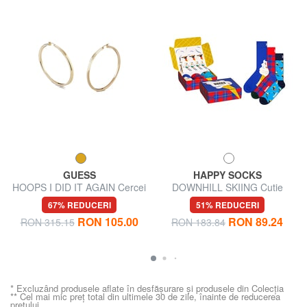
GUESS
HAPPY SOCKS
HOOPS I DID IT AGAIN Cercei
DOWNHILL SKIING Cutie
cu cerc mari
cadou 3 perechi de șosete
67% REDUCERI
51% REDUCERI
RON 105.00
RON 89.24
RON 315.15
RON 183.84
* Excluzând produsele aflate în desfășurare și produsele din Colecția
** Cel mai mic preț total din ultimele 30 de zile, înainte de reducerea
prețului.