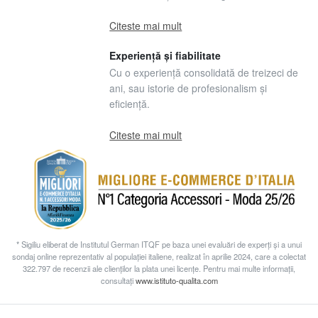
Citeste mai mult
Experiență și fiabilitate
Cu o experiență consolidată de treizeci de
ani, sau istorie de profesionalism și
eficiență.
Citeste mai mult
* Sigiliu eliberat de Institutul German ITQF pe baza unei evaluări de experți și a unui
sondaj online reprezentativ al populației italiene, realizat în aprilie 2024, care a colectat
322.797 de recenzii ale clienților la plata unei licențe. Pentru mai multe informații,
consultați
www.istituto-qualita.com