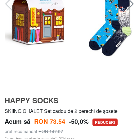
HAPPY SOCKS
SKIING CHALET Set cadou de 2 perechi de șosete
Acum să
RON 73.54
-50,0%
REDUCERI
pret recomandat
RON 147.07
**
Cel mai bun preț ultimele 30 de zile
: RON 73.54