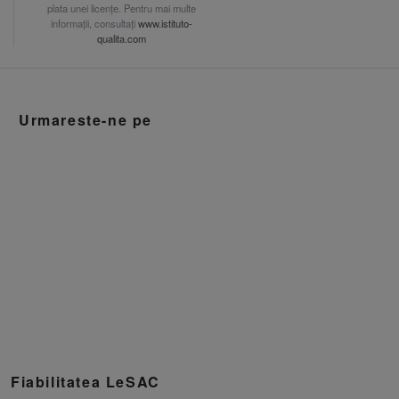
plata unei licențe. Pentru mai multe
informații, consultați
www.istituto-
qualita.com
Urmareste-ne pe
Fiabilitatea LeSAC