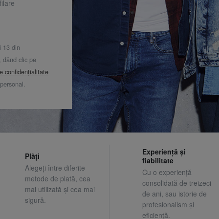
ilare
i 13 din
dând clic pe
de confidențialitate
 personal.
Experiență și
Plăți
fiabilitate
Alegeți între diferite
Cu o experiență
metode de plată, cea
consolidată de treizeci
mai utilizată și cea mai
de ani, sau istorie de
sigură.
profesionalism și
eficiență.