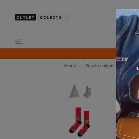
OUTLET
COLECȚII
Home
Șosete unisex
HAPPY 