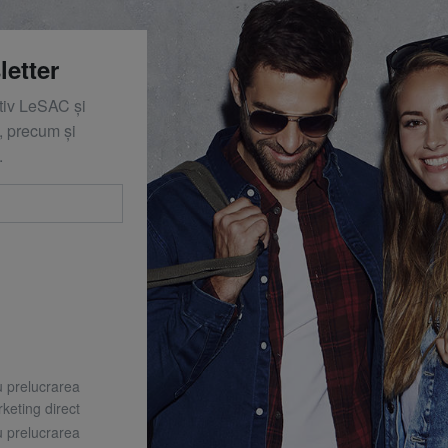
letter
ativ LeSAC și
 precum și
.
u prelucrarea
keting direct
u prelucrarea