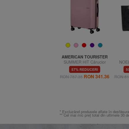
AMERICAN TOURISTER
AMERICAN TOURISTER
AIR WAVE Cărucior pentru
SUMMER HIT Cărucior
NOEL
bagaje de mână
mediu
umăr cu
60% REDUCERI
57% REDUCERI
5
RON 230.90
RON 341.36
RON 577.25
RON 787.35
RON 81
* Excluzând produsele aflate în desfășura
** Cel mai mic preț total din ultimele 30 d