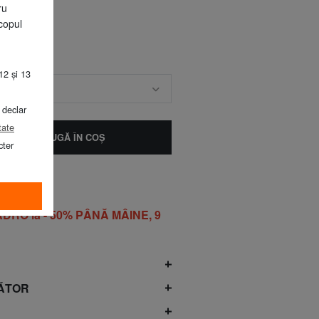
ru
copul
12 și 13
ARIME
 declar
tate
ADAUGĂ ÎN COŞ
cter
DRO la - 50% PÂNĂ MÂINE, 9
ĂTOR