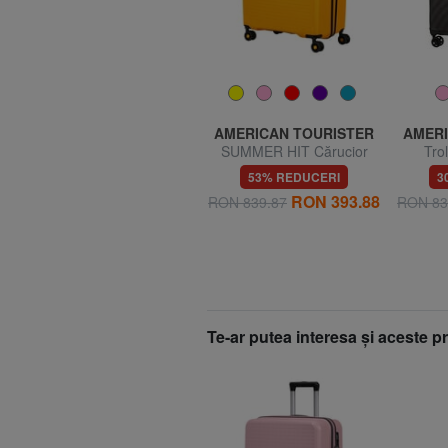
COCCINELLE
AMERICAN TOURISTER
AMERI
DEW Portofel compact din
SUMMER HIT Cărucior
Tro
piele
mare
TURI
43% REDUCERI
53% REDUCERI
3
dimens
RON 315.10
RON 393.88
RON 551.51
RON 839.87
RON 83
Te-ar putea interesa şi aceste 