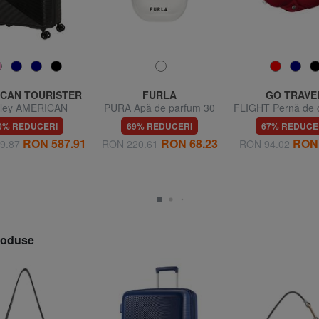
CAN TOURISTER
FURLA
GO TRAVE
lley AMERICAN
PURA Apă de parfum 30
FLIGHT Pernă de c
STER AIRCONIC,
ml
0% REDUCERI
69% REDUCERI
67% REDUCE
iuni mari, ușoare
RON 587.91
RON 68.23
RON 
9.87
RON 220.61
RON 94.02
produse