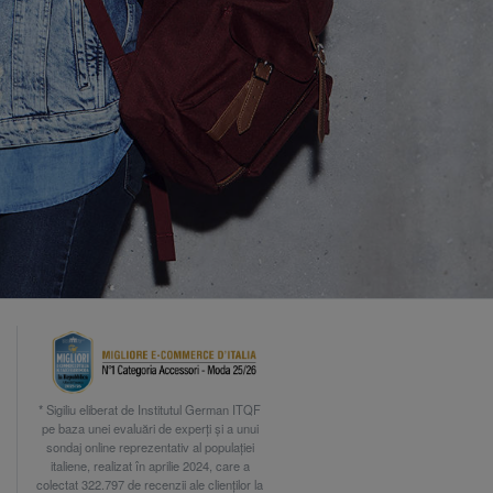
* Sigiliu eliberat de Institutul German ITQF
pe baza unei evaluări de experți și a unui
sondaj online reprezentativ al populației
italiene, realizat în aprilie 2024, care a
colectat 322.797 de recenzii ale clienților la