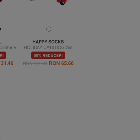
L
HAPPY SOCKS
HAPPY SOCKS
ălătorie
HOLIDAY CAT&DOG Set
HOLIDAY KIDS Set cadou
cadou de 2 perechi de
2 perechi de șosete
RI
50% REDUCERI
50% REDUCERI
șosete
31.46
RON 65.66
RON 36.77
RON 131.31
RON 73.54