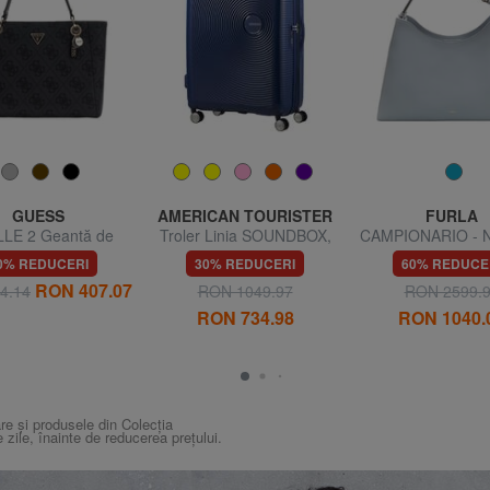
GUESS
AMERICAN TOURISTER
FURLA
LE 2 Geantă de
Troler Linia SOUNDBOX,
CAMPIONARIO - 
 imprimeu 4G Logo
dimensiuni mari,
Geantă de u
0% REDUCERI
30% REDUCERI
60% REDUCE
extensibilă
RON 407.07
4.14
RON 1049.97
RON 2599.
RON 734.98
RON 1040.
re și produsele din Colecția
e zile, înainte de reducerea prețului.