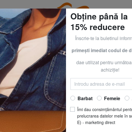
Obține până la
15% reducere
Înscrie-te la buletinul inform
primeşti imediat codul de 
GUESS & PIQUADRO la - 50% PÂNĂ MÂINE, 9 AUGUST*
dae utilizat pentru următoa
SOCKS
HAPPY S
achiziţie!
HOLIDAY TREE Se
Acum să
RO
Barbat
Femeie
REDUCERI
pret recomandat
R
Îmi dau consimțământul pent
Cel mai bun preț ultimele 3
prelucrarea datelor mele în s
E) - marketing direct
MĂRIME
: 36_40