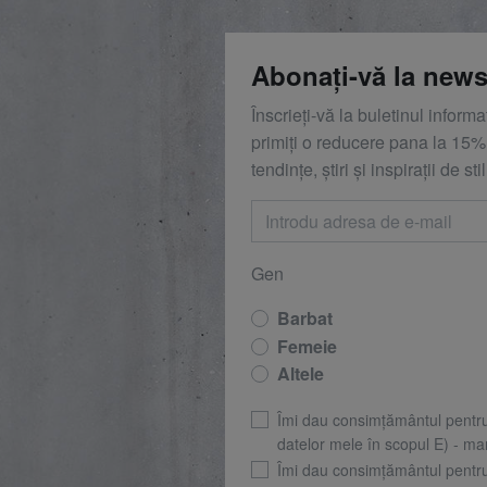
Abonați-vă la news
Înscrieți-vă la buletinul inform
primiți o reducere
pana la
15%,
tendințe, știri și inspirații de stil
Gen
Barbat
Femeie
Altele
Îmi dau consimțământul pentr
datelor mele în scopul E) - mar
Îmi dau consimțământul pentr