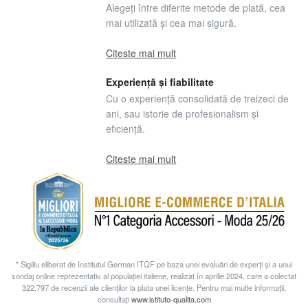
Alegeți între diferite metode de plată, cea
mai utilizată și cea mai sigură.
Citeste mai mult
Experiență și fiabilitate
Cu o experiență consolidată de treizeci de
ani, sau istorie de profesionalism și
eficiență.
Citeste mai mult
* Sigiliu eliberat de Institutul German ITQF pe baza unei evaluări de experți și a unui
sondaj online reprezentativ al populației italiene, realizat în aprilie 2024, care a colectat
322.797 de recenzii ale clienților la plata unei licențe. Pentru mai multe informații,
consultați
www.istituto-qualita.com