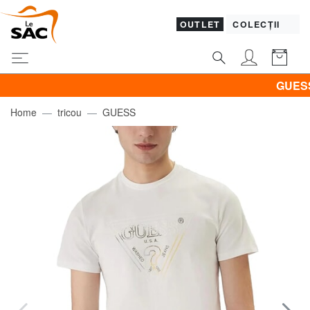
OUTLET
COLECȚII
GUESS & P
Home
tricou
GUESS