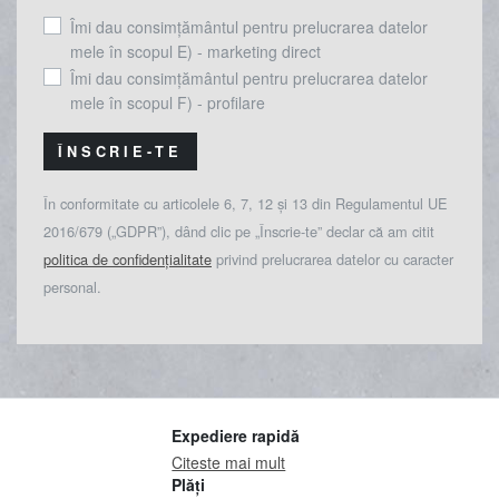
Îmi dau consimțământul pentru prelucrarea datelor
mele în scopul E) - marketing direct
Îmi dau consimțământul pentru prelucrarea datelor
mele în scopul F) - profilare
ÎNSCRIE-TE
În conformitate cu articolele 6, 7, 12 și 13 din Regulamentul UE
2016/679 („GDPR”), dând clic pe „Înscrie-te” declar că am citit
politica de confidențialitate
privind prelucrarea datelor cu caracter
personal.
Expediere rapidă
Citeste mai mult
Plăți