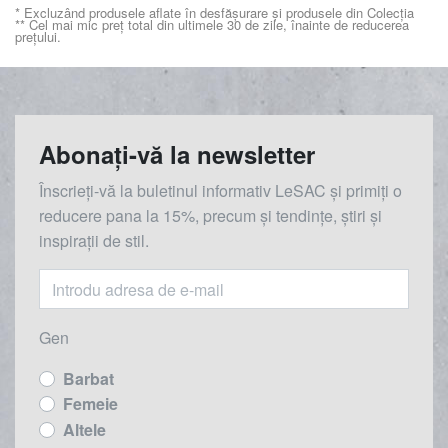
* Excluzând produsele aflate în desfășurare și produsele din Colecția
** Cel mai mic preț total din ultimele 30 de zile, înainte de reducerea
prețului.
Abonați-vă la newsletter
Înscrieți-vă la buletinul informativ LeSAC și primiți o
reducere
pana la
15%, precum și tendințe, știri și
inspirații de stil.
Gen
Barbat
Femeie
Altele