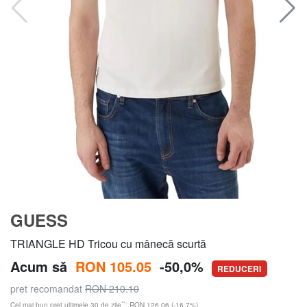
GUESS
TRIANGLE HD Tricou cu mânecă scurtă
Acum să
RON 105.05
-50,0%
REDUCERI
pret recomandat
RON 210.10
**
Cel mai bun preț ultimele 30 de zile
: RON 126.06 (-16,7%)