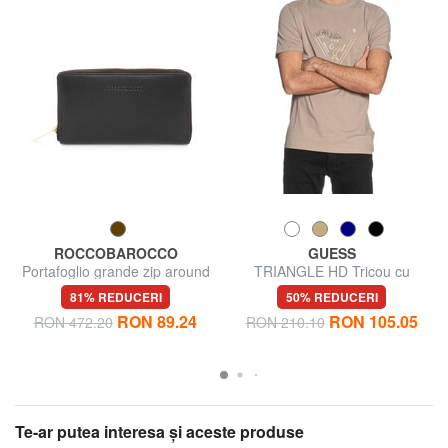
ROCCOBAROCCO
GUESS
Portafoglio grande zip around
TRIANGLE HD Tricou cu
in pelle
mânecă scurtă
81% REDUCERI
50% REDUCERI
RON 89.24
RON 105.05
RON 472.20
RON 210.10
Te-ar putea interesa şi aceste produse