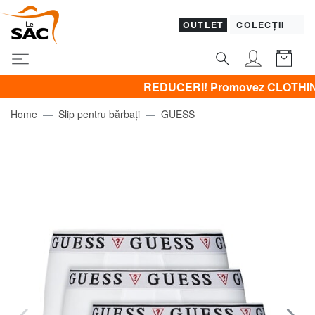
OUTLET
COLECȚII
REDUCERI! Promovez CLOTHING all -5
Home
Slip pentru bărbați
GUESS