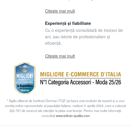
Citeste mai mult
Experiență și fiabilitate
Cu o experiență consolidată de treizeci de
ani, sau istorie de profesionalism și
eficiență.
Citeste mai mult
* Sigiliu eliberat de Institutul German ITQF pe baza unei evaluări de experți și a unui
sondaj online reprezentativ al populației italiene, realizat în aprilie 2024, care a colectat
322.797 de recenzii ale clienților la plata unei licențe. Pentru mai multe informații,
consultați
www.istituto-qualita.com