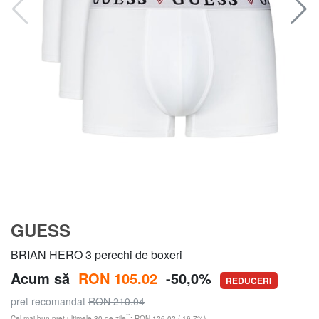
GUESS
BRIAN HERO 3 perechi de boxeri
Acum să
RON 105.02
-50,0%
REDUCERI
pret recomandat
RON 210.04
**
Cel mai bun preț ultimele 30 de zile
: RON 126.02 (-16,7%)