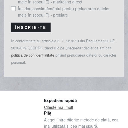
mele în scopul E) - marketing direct
Îmi dau consimțământul pentru prelucrarea datelor
mele în scopul F) - profilare
ÎNSCRIE-TE
În conformitate cu articolele 6, 7, 12 și 13 din Regulamentul UE
2016/679 („GDPR”), dând clic pe „Înscrie-te” declar că am citit
politica de confidențialitate
privind prelucrarea datelor cu caracter
personal.
Expediere rapidă
Citeste mai mult
Plăți
Alegeți între diferite metode de plată, cea
mai utilizată și cea mai sigură.