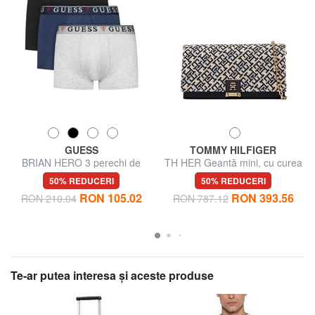
GUESS
TOMMY HILFIGER
BRIAN HERO 3 perechi de
TH HER Geantă mini, cu curea
boxeri
de umăr cu lanț
50% REDUCERI
50% REDUCERI
RON 105.02
RON 393.56
RON 210.04
RON 787.12
Te-ar putea interesa şi aceste produse