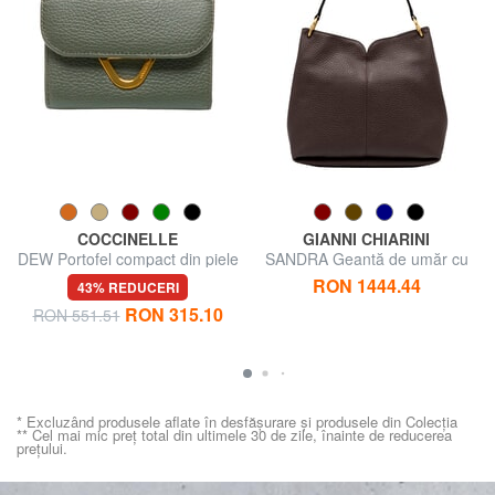
COCCINELLE
GIANNI CHIARINI
DEW Portofel compact din piele
SANDRA Geantă de umăr cu
curea de umăr, din piele
RON 1444.44
43% REDUCERI
RON 315.10
RON 551.51
* Excluzând produsele aflate în desfășurare și produsele din Colecția
** Cel mai mic preț total din ultimele 30 de zile, înainte de reducerea
prețului.