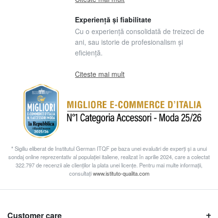
Experiență și fiabilitate
Cu o experiență consolidată de treizeci de
ani, sau istorie de profesionalism și
eficiență.
Citeste mai mult
* Sigiliu eliberat de Institutul German ITQF pe baza unei evaluări de experți și a unui
sondaj online reprezentativ al populației italiene, realizat în aprilie 2024, care a colectat
322.797 de recenzii ale clienților la plata unei licențe. Pentru mai multe informații,
consultați
www.istituto-qualita.com
Customer care