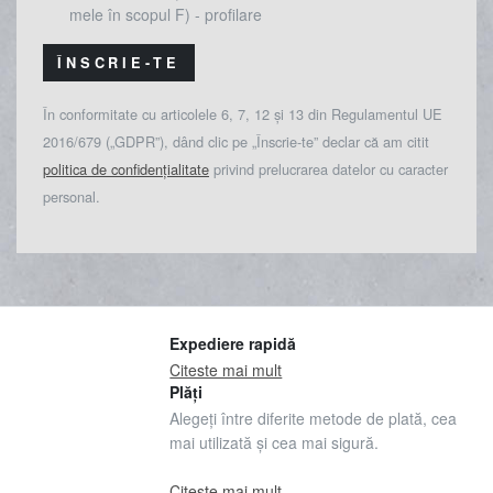
mele în scopul F) - profilare
ÎNSCRIE-TE
În conformitate cu articolele 6, 7, 12 și 13 din Regulamentul UE
2016/679 („GDPR”), dând clic pe „Înscrie-te” declar că am citit
politica de confidențialitate
privind prelucrarea datelor cu caracter
personal.
Expediere rapidă
Citeste mai mult
Plăți
Alegeți între diferite metode de plată, cea
mai utilizată și cea mai sigură.
Citeste mai mult