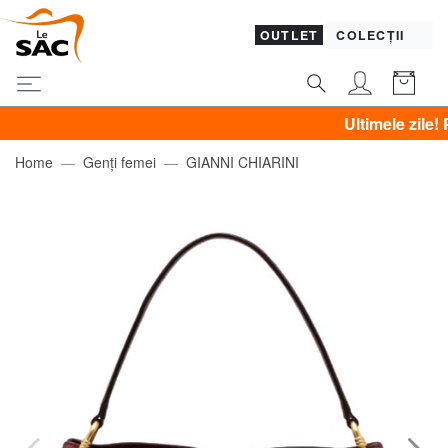
OUTLET
COLECȚII
Ultimele zile! PIQUA
Home
Genți femei
GIANNI CHIARINI