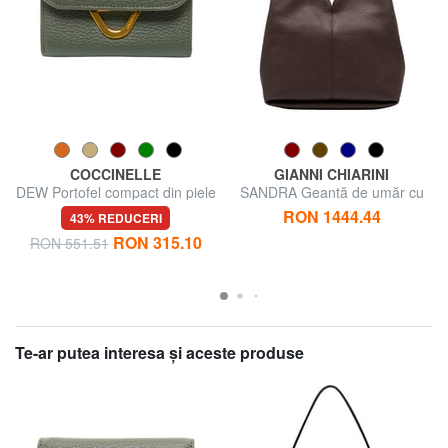
COCCINELLE
GIANNI CHIARINI
DEW Portofel compact din piele
SANDRA Geantă de umăr cu
curea de umăr, din piele
RON 1444.44
43% REDUCERI
RON 315.10
RON 551.51
Te-ar putea interesa şi aceste produse