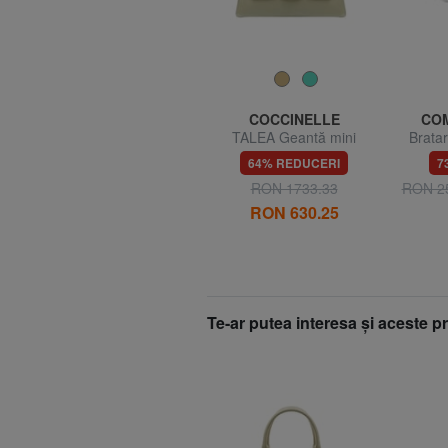
AMERICAN TOURISTER
COCCINELLE
COM
WAVEBREAKER DISNEY
TALEA Geantă mini
Bratar
Cărucior pentru bagaje de
servietă din piele
30% REDUCERI
64% REDUCERI
7
mână
RON 477.61
RON 682.30
RON 1733.33
RON 2
RON 630.25
Te-ar putea interesa şi aceste 