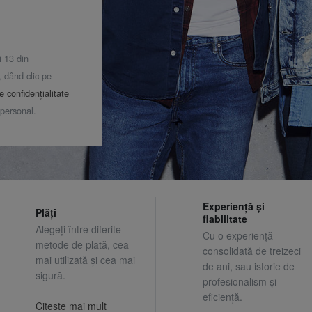
i 13 din
dând clic pe
de confidențialitate
 personal.
Experiență și
Plăți
fiabilitate
Alegeți între diferite
Cu o experiență
metode de plată, cea
consolidată de treizeci
mai utilizată și cea mai
de ani, sau istorie de
sigură.
profesionalism și
eficiență.
Citeste mai mult