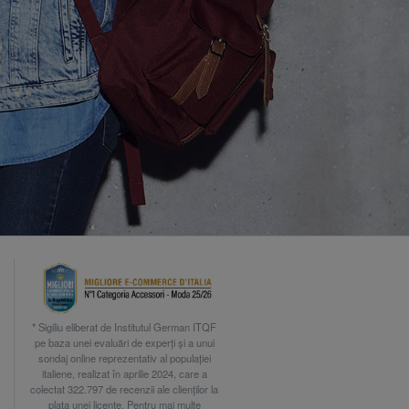
* Sigiliu eliberat de Institutul German ITQF
pe baza unei evaluări de experți și a unui
sondaj online reprezentativ al populației
italiene, realizat în aprilie 2024, care a
colectat 322.797 de recenzii ale clienților la
plata unei licențe. Pentru mai multe