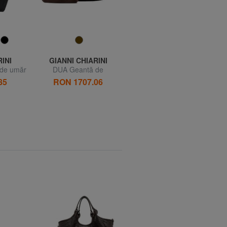
INI
GIANNI CHIARINI
GIANNI CHIARINI
de umăr
DUA Geantă de
DUA Geantă de umăr, piele
cumpărături cu clutch
85
RON 1707.06
RON 1785.85