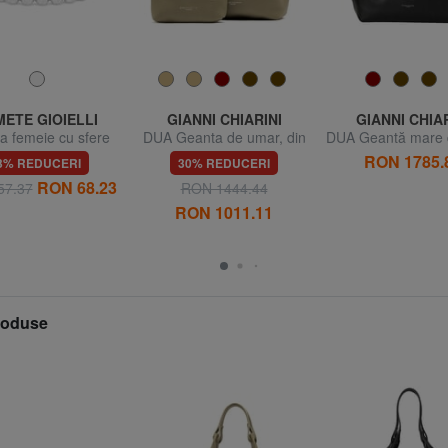
ETE GIOIELLI
GIANNI CHIARINI
GIANNI CHIAR
a femeie cu sfere
DUA Geanta de umar, din
DUA Geantă mare 
piele
din piele
RON 1785.
3% REDUCERI
30% REDUCERI
RON 68.23
57.37
RON 1444.44
RON 1011.11
produse